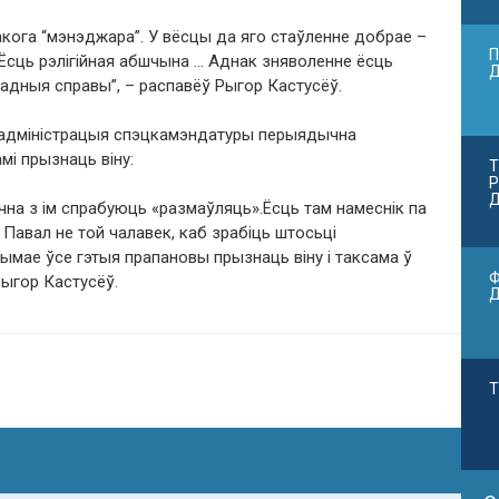
такога “мэнэджара”. У вёсцы да яго стаўленне добрае –
П
 Ёсць рэлігійная абшчына … Аднак зняволенне ёсць
адныя справы”, – распавёў Рыгор Кастусёў.
 адміністрацыя спэцкамэндатуры перыядычна
мі прызнаць віну:
Т
Р
Д
чна з ім спрабуюць «размаўляць».Ёсць там намеснік па
е Павал не той чалавек, каб зрабіць штосьці
ымае ўсе гэтыя прапановы прызнаць віну і таксама ў
Ф
Рыгор Кастусёў.
Т