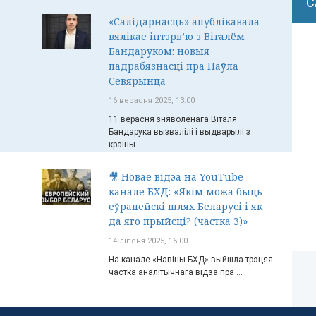
С
«Салідарнасць» апублікавала
вялікае інтэрв’ю з Віталём
Бандаруком: новыя
падрабязнасці пра Паўла
Севярынца
16 верасня 2025, 13:00
11 верасня зняволенага Віталя
Бандарука вызвалілі і выдварылі з
краіны. ...
🎥 Новае відэа на YouTube-
канале БХД: «Якім можа быць
еўрапейскі шлях Беларусі і як
да яго прыйсці? (частка 3)»
14 ліпеня 2025, 15:00
На канале «Навіны БХД» выйшла трэцяя
частка аналітычнага відэа пра ...