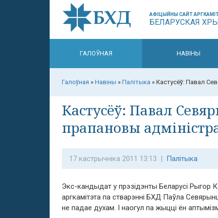
АФІЦЫЙНЫ САЙТ АРГКАМІТ
БЕЛАРУСКАЯ ХР
ГАЛОЎНАЯ
НАВІНЫ
Галоўная
»
Навіны
»
Палітыка
»
Кастусёў: Павал Сев
Кастусёў: Павал Севя
прапановы адміністра
17 кастрычніка 2011 13:13 |
Палітыка
Экс-кандыдат у прэзідэнты Беларусі Рыгор К
аргкамітэта па стварэнні БХД Паўла Севярынц
не падае духам. І наогул па жыцці ён аптымізм