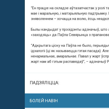
“Ён працуе на складзе аўтазапчастак у ролі 
мае і маральную, і матэрыяльную падтрымку.
зняволеннем – хочацца на волю, ёсць неадкл
Былы кандыдат у прэзідэнты адзначыў, што
«заходзіць» да Паўла Севярынца з прапанова
“Адкрытага ціску на Паўла не было, перыяды
ідэалогіі (ці як называецца гэтая пасада). Ал
ненармальнае, амаральнае. Павал у жарт ўспр
жарт нам аб гэтым распавядаў”, – адзначыў 
ПАДЗЯЛІЦЦА:
БОЛЕЙ НАВІН