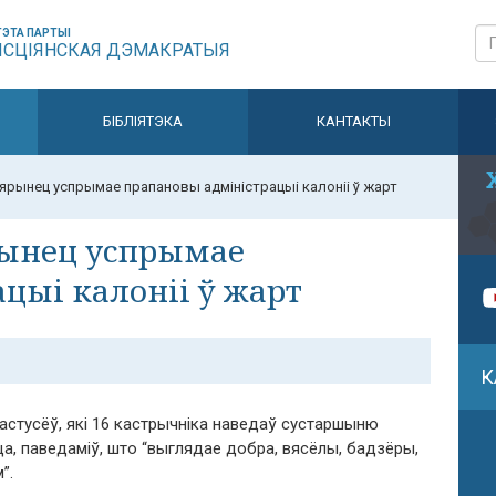
ЭТА ПАРТЫІ
ЫСЦІЯНСКАЯ ДЭМАКРАТЫЯ
БІБЛІЯТЭКА
КАНТАКТЫ
ярынец успрымае прапановы адміністрацыі калоніі ў жарт
рынец успрымае
цыі калоніі ў жарт
К
астусёў, які 16 кастрычніка наведаў сустаршыню
а, паведаміў, што “выглядае добра, вясёлы, бадзёры,
”.