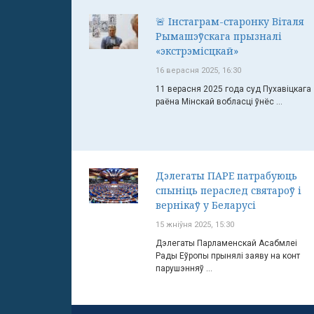
🚨 Інстаграм-старонку Віталя
Рымашэўскага прызналі
«экстрэмісцкай»
16 верасня 2025, 16:30
11 верасня 2025 года суд Пухавіцкага
раёна Мінскай вобласці ўнёс ...
Дэлегаты ПАРЕ патрабуюць
спыніць пераслед святароў і
вернікаў у Беларусі
15 жніўня 2025, 15:30
Дэлегаты Парламенскай Асабмлеі
Рады Еўропы прынялі заяву на конт
парушэнняў ...