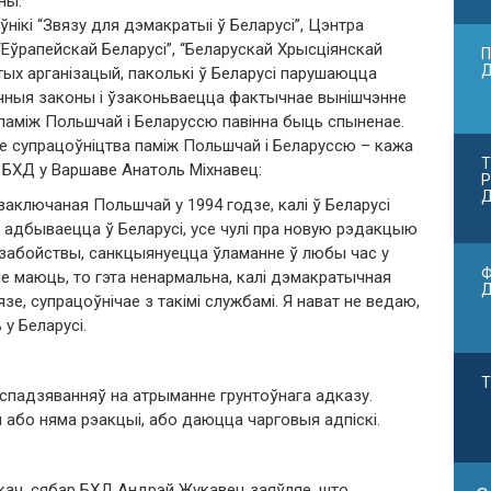
ны.
нікі “Звязу для дэмакратыі ў Беларусі”, Цэнтра
“Еўрапейскай Беларусі”, “Беларускай Хрысціянскай
П
тых арганізацый, паколькі ў Беларусі парушаюцца
ныя законы і ўзаконьваецца фактычнае вынішчэнне
паміж Польшчай і Беларуссю павінна быць спыненае.
е супрацоўніцтва паміж Польшчай і Беларуссю – кажа
Т
і БХД у Варшаве Анатоль Міхнавец:
Р
Д
аключаная Польшчай у 1994 годзе, калі ў Беларусі
 адбываецца ў Беларусі, усе чулі пра новую рэдакцыю
забойствы, санкцыянуецца ўламанне ў любы час у
Ф
не маюць, то гэта ненармальна, калі дэмакратычная
е, супрацоўнічае з такімі службамі. Я нават не ведаю,
 у Беларусі.
Т
 спадзяванняў на атрыманне грунтоўнага адказу.
 або няма рэакцыі, або даюцца чарговыя адпіскі.
якач, сябар БХД Андрэй Жукавец заяўляе, што