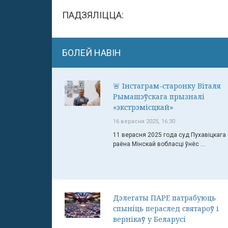
ПАДЗЯЛІЦЦА:
БОЛЕЙ НАВІН
🚨 Інстаграм-старонку Віталя
Рымашэўскага прызналі
«экстрэмісцкай»
16 верасня 2025, 16:30
11 верасня 2025 года суд Пухавіцкага
раёна Мінскай вобласці ўнёс ...
Дэлегаты ПАРЕ патрабуюць
спыніць пераслед святароў і
вернікаў у Беларусі