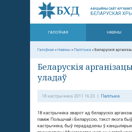
АФІЦЫЙНЫ САЙТ АРГКАМІТ
БЕЛАРУСКАЯ ХР
ГАЛОЎНАЯ
НАВІНЫ
Галоўная
»
Навіны
»
Палітыка
»
Беларускія арганіза
Беларускія арганізац
уладаў
18 кастрычніка 2011 16:23 |
Палітыка
18 кастрычніка зварот ад беларускіх арганіз
паміж Польшчай і Беларуссю, тэкст якога быў
кастрычніка, быў перададзены ў канцылярыю