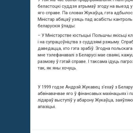
беластоцкі суддзя атрымаў згоду на выезд у
яго справе. Па словах Жукаўца, гэта адбыло
Міністар абяцаў узяць пад асабісты кантрол
беларускія ўлады:
– У Міністэрстве юстыцыі Польшчы якісьці к
і на супрацоўніцтва з суддзямі рэжыму. Спра
даведацца, хто гэта зрабіў. Згодна польскага 
мне тэлефанавалі з Беларусі мае сваякі, каж
размову ў гэтай справе. І таксама ідуць пагр
так, як яны хочуць.
У 1999 годзе Андрэй Жукавец з’ехаў з Белару
абвінавачвае яго ў фінансавых махінацыях і 
лідараў выступіў у абарону Жукаўца, заяўляю
апазіцыі.