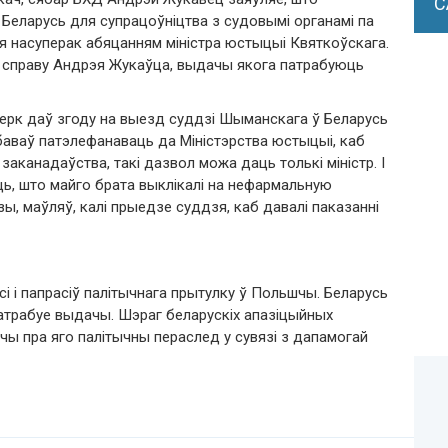
С
 Беларусь для супрацоўніцтва з судовымі органамі па
ся насуперак абяцанням міністра юстыцыі Квяткоўскага.
ь справу Андрэя Жукаўца, выдачы якога патрабуюць
лерк даў згоду на выезд суддзі Шыманскага ў Беларусь
баваў патэлефанаваць да Міністэрства юстыцыі, каб
заканадаўства, такі дазвол можа даць толькі міністр. І
уць, што майго брата выклікалі на нефармальную
озы, маўляў, калі прыедзе суддзя, каб давалі паказанні
сі і папрасіў палітычнага прытулку ў Польшчы. Беларусь
патрабуе выдачы. Шэраг беларускіх апазіцыйных
чы пра яго палітычны пераслед у сувязі з дапамогай