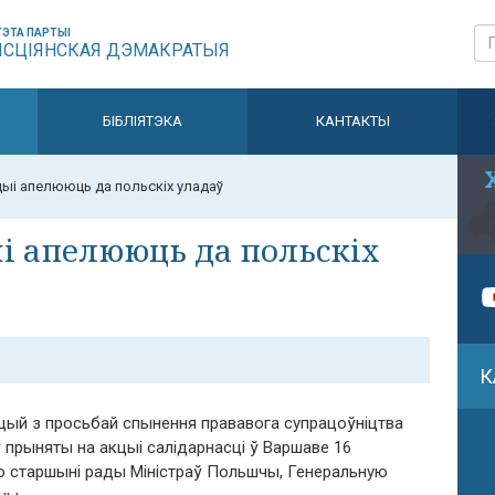
ЭТА ПАРТЫІ
ЫСЦІЯНСКАЯ ДЭМАКРАТЫЯ
БІБЛІЯТЭКА
КАНТАКТЫ
цыі апелююць да польскіх уладаў
ыі апелююць да польскіх
К
ацый з просьбай спынення прававога супрацоўніцтва
 прыняты на акцыі салідарнасці ў Варшаве 16
 старшыні рады Міністраў Польшчы, Генеральную