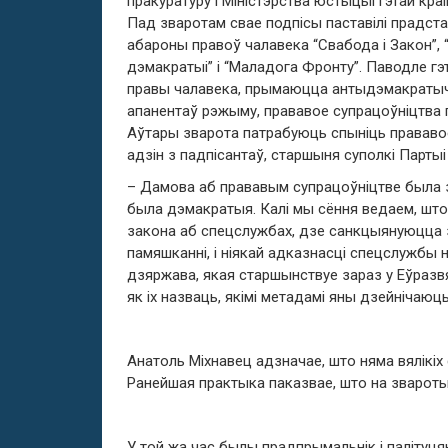
пракуратуру і Міністэрства юстыцыі гэтай краі
Пад зваротам свае подпісы паставілі прадстаў
абароны правоў чалавека “Свабода і Закон”, 
дэмакратыі” і “Маладога Фронту”. Паводле гэ
правы чалавека, прымаюцца антыдэмакратыч
апанентаў рэжыму, прававое супрацоўніцтва 
Аўтары зварота патрабуюць спыніць прававо
адзін з падпісантаў, старшыня суполкі Парты
– Дамова аб прававым супрацоўніцтве была з
была дэмакратыя. Калі мы сёння ведаем, што
закона аб спецслужбах, дзе санкцыянуюцца 
памяшканні, і ніякай адказнасці спецслужбы 
дзяржава, якая старшынствуе зараз у Еўразвяз
як іх назваць, якімі метадамі яны дзейнічаюць
Анатоль Міхнавец адзначае, што няма вялікіх
Ранейшая практыка паказвае, што на звароты
У той жа час былы прадпрымальнік і палітуц