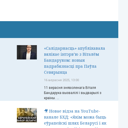
«Салідарнасць» апублікавала
вялікае інтэрв’ю з Віталём
Бандаруком: новыя
падрабязнасці пра Паўла
Севярынца
16 верасня 2025, 13:00
11 верасня зняволенага Віталя
Бандарука вызвалілі і выдварылі з
краіны. ...
🎥 Новае відэа на YouTube-
канале БХД: «Якім можа быць
еўрапейскі шлях Беларусі і як