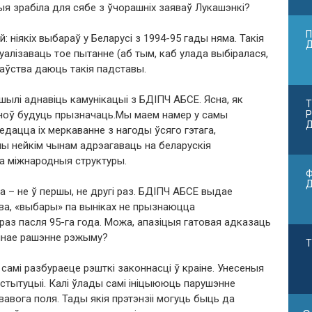
цыя зрабіла для сябе з ўчорашніх заяваў Лукашэнкі?
П
 ніякіх выбараў у Беларусі з 1994-95 гады няма. Такія
уалізаваць тое пытанне (аб тым, каб улада выбіралася,
даўства даюць такія падставы.
ылі аднавіць камунікацыі з БДІПЧ АБСЕ. Ясна, як
Т
зноў будуць прызначаць.Мы маем намер у самы
Р
Д
дацца іх меркаванне з нагоды ўсяго гэтага,
ны нейкім чынам адрэагаваць на беларускія
 а міжнародныя структуры.
Ф
а – не ў першы, не другі раз. БДІПЧ АБСЕ выдае
а, «выбары» па выніках не прызнаюцца
раз пасля 95-га года. Можа, апазіцыя гатовая адказаць
чнае рашэнне рэжыму?
Т
самі разбураеце рэшткі законнасці ў краіне. Унесеныя
стытуцыі. Калі ўлады самі ініцыююць парушэнне
вавога поля. Тады якія прэтэнзіі могуць быць да