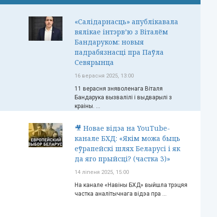
«Салідарнасць» апублікавала
вялікае інтэрв’ю з Віталём
Бандаруком: новыя
падрабязнасці пра Паўла
Севярынца
16 верасня 2025, 13:00
11 верасня зняволенага Віталя
Бандарука вызвалілі і выдварылі з
краіны. ...
🎥 Новае відэа на YouTube-
канале БХД: «Якім можа быць
еўрапейскі шлях Беларусі і як
да яго прыйсці? (частка 3)»
14 ліпеня 2025, 15:00
На канале «Навіны БХД» выйшла трэцяя
частка аналітычнага відэа пра ...