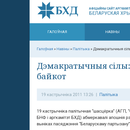
АФІЦЫЙНЫ САЙТ АРГКАМІТ
БЕЛАРУСКАЯ ХР
ГАЛОЎНАЯ
НАВІНЫ
Галоўная
»
Навіны
»
Палітыка
»
Дэмакратычныя сілы
Дэмакратычныя сілы:
байкот
19 кастрычніка 2011 13:26 |
Палітыка
19 кастрычніка палітычная “шасцёрка” (АГП, “
БНФ і аргкамітэт БХД) абмеркавалі апошнія р
выніках пасяджэння “Беларускаму партызану”