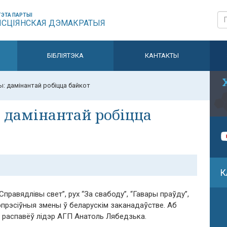
ЭТА ПАРТЫІ
ЫСЦІЯНСКАЯ ДЭМАКРАТЫЯ
БІБЛІЯТЭКА
КАНТАКТЫ
: дамінантай робіцца байкот
 дамінантай робіцца
К
Справядлівы свет”, рух “За свабоду”, “Гавары праўду”,
эпрэсіўныя змены ў беларускім заканадаўстве. Аб
 распавёў лідэр АГП Анатоль Лябедзька.