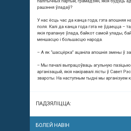
палітычных партый, грамадзян, якія будуць 
рашэння ўладаў?
У нас ёсць час да канца года; гэта апошняя 
поля. Калі да канца года гэта не ўдаецца – т
якія прапануе ўлада, байкот самой улады, ба
меншасцю і большасцю народа.
– А як “шасцёрка” ацаніла апошнія змены ў з
– Мы пачалі выпрацоўваць агульную пазіцыю
арганізацый, якія накіравалі лісты ў Савет Рэ
звароты. На наступным тыдні мы арганізуем кр
ПАДЗЯЛІЦЦА:
БОЛЕЙ НАВІН