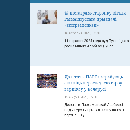
🚨 Інстаграм-старонку Віталя
Рымашэўскага прызналі
«экстрэмісцкай»
16 верасня 2025, 16:30
11 верасня 2025 года суд Пухавіцкага
раёна Мінскай вобласці ўнёс ...
Дэлегаты ПАРЕ патрабуюць
спыніць пераслед святароў і
вернікаў у Беларусі
15 жніўня 2025, 15:30
Дэлегаты Парламенскай Асабмлеі
Рады Еўропы прынялі заяву на конт
парушэнняў ...