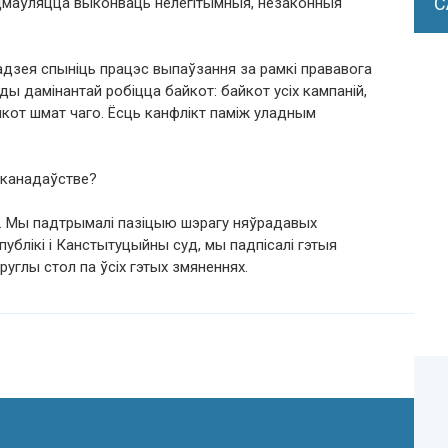
С
адмаўляцца выконваць нелегітымныя, незаконныя
надзея спыніць працэс выпаўзання за рамкі прававога
ады дамінантай робіцца байкот: байкот усіх кампаній,
йкот шмат чаго. Ёсць канфлікт паміж уладным
аканадаўстве?
. Мы падтрымалі пазіцыю шэрагу няўрадавых
спублікі і Канстытуцыйны суд, мы падпісалі гэтыя
углы стол па ўсіх гэтых змяненнях.