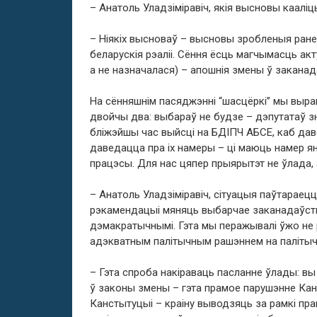
– Анатоль Уладзіміравіч, якія высновы каалі
– Ніякіх высноваў – высновы зробленыя раней:
беларускія рэаліі. Сёння ёсць магчымасць акт
а не назначалася) – апошнія змены ў закана
На сённяшнім пасяджэнні “шасцёркі” мы выраш
двойчы два: выбараў не будзе – дэпутатаў 
бліжэйшы час выйсці на БДІПЧ АБСЕ, каб даве
даведацца пра іх намеры – ці маюць намер я
працэсы. Для нас цяпер прыярытэт не ўлада,
– Анатоль Уладзіміравіч, сітуацыя паўтараецц
рэкамендацыі мяняць выбарчае заканадаўств
дэмакратычнымі. Гэта мы перажывалі ўжо не 
адэкватным палітычным рашэннем на паліты
– Гэта спроба накіраваць пасланне ўлады: вы 
ў законы змены – гэта прамое парушэнне Кан
Канстытуцыі – краіну выводзяць за рамкі пра