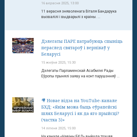
16 верасня 2025, 13:00
11 верасня зняволенага Віталя Бандарука
вызвалілі і выдварылі з краіны. ...
Дэлегаты ПАРЕ патрабуюць спыніць
пераслед святароў і вернікаў у
Беларусі
15 жніўня 2025, 15:30
Дэлегаты Парламенскай Асабмлеі Рады
Еўропы прынялі заяву на конт парушэнняў ...
🎥 Новае відэа на YouTube-канале
БХД: «Якім можа быць еўрапейскі
шлях Беларусі і як да яго прыйсці?
(частка 3)»
14 ліпеня 2025, 15:00
На канале «Навіны БХД» выйшла трэцяя