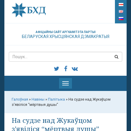
АФІЦЫЙНЫ САЙТ АРГКАМІТЭТА ПАРТЫІ
БЕЛАРУСКАЯ ХРЫСЦІЯНСКАЯ ДЭМАКРАТЫЯ
Паказаць
меню
Галоўная
»
Навіны
»
Палітыка
»
На судзе над Жукаўцом
з'явіліся “мёртвыя душы”
На судзе над Жукаўцом
з’явіліся “мёртвыя душы”