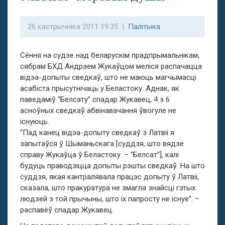
26 кастрычніка 2011 19:35 |
Палітыка
Сёння на судзе над беларускім прадпрымальнікам,
сябрам БХД Андрэем Жукаўцом меліся распачацца
відэа-допыты сведкаў, што не маюць магчымасці
асабіста прысутнічаць у Беластоку. Аднак, як
паведаміў “Белсату” спадар Жукавец, 4 з 6
асноўных сведкаў абвінавачання ўвогуле не
існуюць.
“Пад канец відэа-допыту сведкаў з Латвіі я
запытаўся ў Шыманьскага [суддзя, што вядзе
справу Жукаўца ў Беластоку. – “Белсат”], калі
будуць праводзіцца допыты рэшты сведкаў. На што
суддзя, якая кантралявала працэс допыту ў Латвіі,
сказала, што пракуратура не змагла знайсці гэтых
людзей з той прычыны, што іх папросту не існуе”. –
распавёў спадар Жукавец.