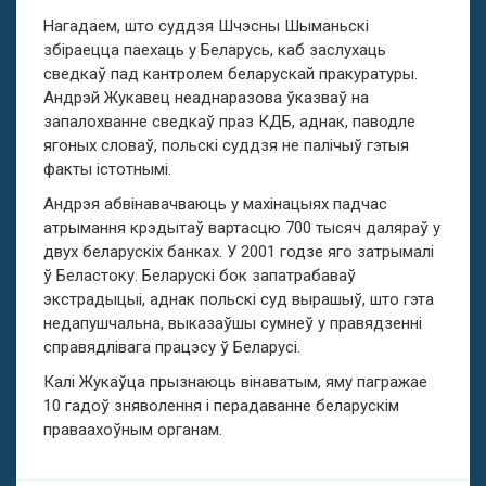
Нагадаем, што суддзя Шчэсны Шыманьскі
збіраецца паехаць у Беларусь, каб заслухаць
сведкаў пад кантролем беларускай пракуратуры.
Андрэй Жукавец неаднаразова ўказваў на
запалохванне сведкаў праз КДБ, аднак, паводле
ягоных словаў, польскі суддзя не палічыў гэтыя
факты істотнымі.
Андрэя абвінавачваюць у махінацыях падчас
атрымання крэдытаў вартасцю 700 тысяч даляраў у
двух беларускіх банках. У 2001 годзе яго затрымалі
ў Беластоку. Беларускі бок запатрабаваў
экстрадыцыі, аднак польскі суд вырашыў, што гэта
недапушчальна, выказаўшы сумнеў у правядзенні
справядлівага працэсу ў Беларусі.
Калі Жукаўца прызнаюць вінаватым, яму пагражае
10 гадоў зняволення і перадаванне беларускім
праваахоўным органам.