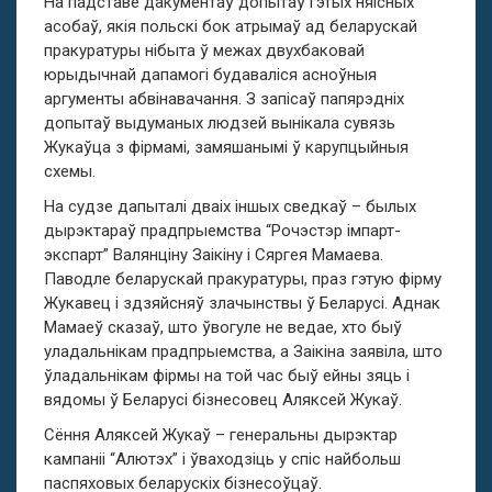
На падставе дакументаў допытаў гэтых няісных
асобаў, якія польскі бок атрымаў ад беларускай
пракуратуры нібыта ў межах двухбаковай
юрыдычнай дапамогі будаваліся асноўныя
аргументы абвінавачання. З запісаў папярэдніх
допытаў выдуманых людзей вынікала сувязь
Жукаўца з фірмамі, замяшанымі ў карупцыйныя
схемы.
На судзе дапыталі дваіх іншых сведкаў – былых
дырэктараў прадпрыемства “Рочэстэр імпарт-
экспарт” Валянціну Заікіну і Сяргея Мамаева.
Паводле беларускай пракуратуры, праз гэтую фірму
Жукавец і здзяйсняў злачынствы ў Беларусі. Аднак
Мамаеў сказаў, што ўвогуле не ведае, хто быў
уладальнікам прадпрыемства, а Заікіна заявіла, што
ўладальнікам фірмы на той час быў ейны зяць і
вядомы ў Беларусі бізнесовец Аляксей Жукаў.
Сёння Аляксей Жукаў – генеральны дырэктар
кампаніі “Алютэх” і ўваходзіць у спіс найбольш
паспяховых беларускіх бізнесоўцаў.