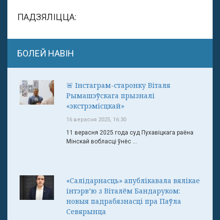
ПАДЗЯЛІЦЦА:
БОЛЕЙ НАВІН
🚨 Інстаграм-старонку Віталя
Рымашэўскага прызналі
«экстрэмісцкай»
16 верасня 2025, 16:30
11 верасня 2025 года суд Пухавіцкага раёна
Мінскай вобласці ўнёс ...
«Салідарнасць» апублікавала вялікае
інтэрв’ю з Віталём Бандаруком:
новыя падрабязнасці пра Паўла
Севярынца