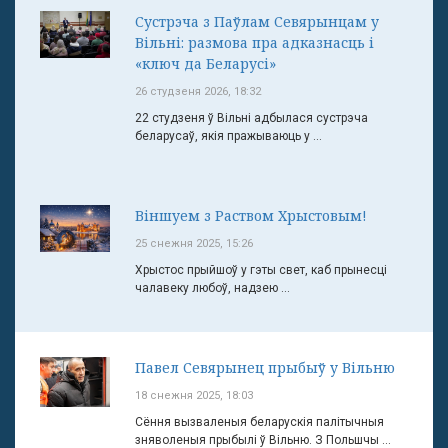
Сустрэча з Паўлам Севярынцам у
Вільні: размова пра адказнасць і
«ключ да Беларусі»
26 студзеня 2026, 18:32
22 студзеня ў Вільні адбылася сустрэча
беларусаў, якія пражываюць у ...
Віншуем з Раством Хрыстовым!
25 снежня 2025, 15:26
Хрыстос прыйшоў у гэты свет, каб прынесці
чалавеку любоў, надзею ...
Павел Севярынец прыбыў у Вільню
18 снежня 2025, 18:03
Сёння вызваленыя беларускія палітычныя
зняволеныя прыбылі ў Вільню. З Польшчы ...