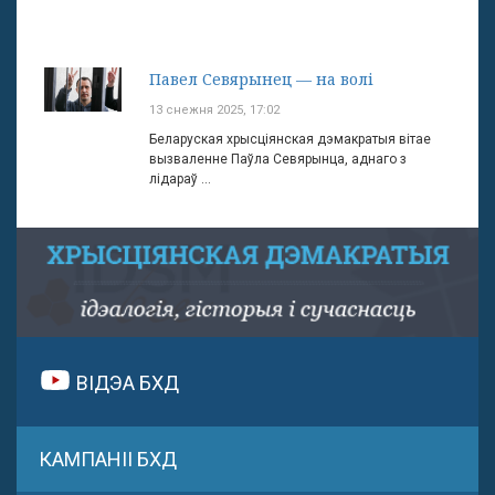
Павел Севярынец — на волі
13 снежня 2025, 17:02
Беларуская хрысціянская дэмакратыя вітае
вызваленне Паўла Севярынца, аднаго з
лідараў ...
ВІДЭА БХД
КАМПАНІІ БХД