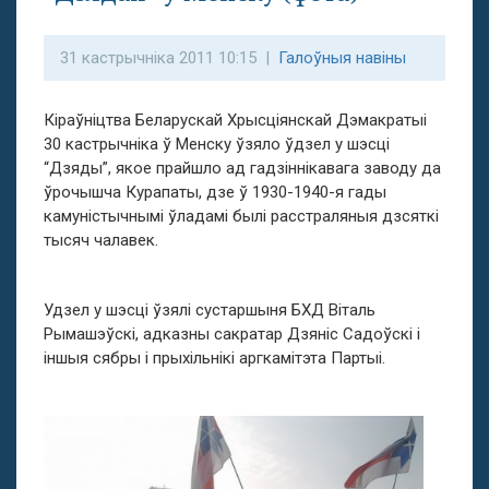
31 кастрычніка 2011 10:15 |
Галоўныя навіны
Кіраўніцтва Беларускай Хрысціянскай Дэмакратыі
30 кастрычніка ў Менску ўзяло ўдзел у шэсці
“Дзяды”, якое прайшло ад гадзіннікавага заводу да
ўрочышча Курапаты, дзе ў 1930-1940-я гады
камуністычнымі ўладамі былі расстраляныя дзсяткі
тысяч чалавек.
Удзел у шэсці ўзялі сустаршыня БХД Віталь
Рымашэўскі, адказны сакратар Дзяніс Садоўскі і
іншыя сябры і прыхільнікі аргкамітэта Партыі.