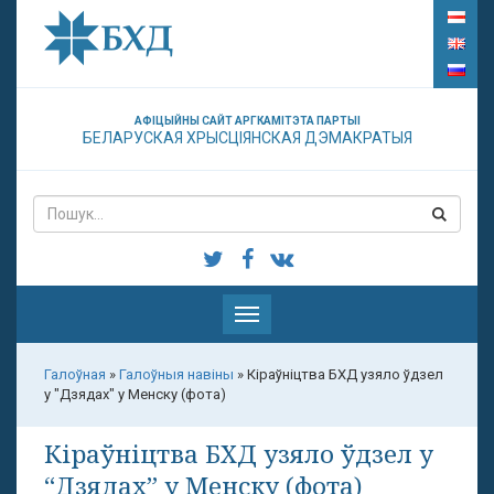
АФІЦЫЙНЫ САЙТ АРГКАМІТЭТА ПАРТЫІ
БЕЛАРУСКАЯ ХРЫСЦІЯНСКАЯ ДЭМАКРАТЫЯ
Паказаць
меню
Галоўная
»
Галоўныя навіны
»
Кіраўніцтва БХД узяло ўдзел
у "Дзядах" у Менску (фота)
Кіраўніцтва БХД узяло ўдзел у
“Дзядах” у Менску (фота)