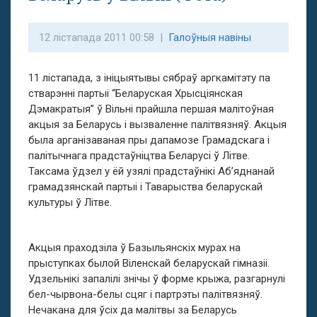
12 лістапада 2011 00:58 |
Галоўныя навіны
11 лістапада, з ініцыятывы сябраў аргкамітэту па
стварэнні партыі “Беларуская Хрысціянская
Дэмакратыя” ў Вільні прайшла першая малітоўная
акцыя за Беларусь і вызваленне палітвязняў. Акцыя
была арганізаваная пры дапамозе Грамадскага і
палітычнага прадстаўніцтва Беларусі ў Літве.
Таксама ўдзел у ёй узялі прадстаўнікі Аб’яднанай
грамадзянскай партыі і Таварыства беларускай
культуры ў Літве.
Акцыя праходзіла ў Базыльянскіх мурах на
прыступках былой Віленскай беларускай гімназіі.
Удзельнікі запалілі знічы ў форме крыжа, разгарнулі
бел-чырвона-белы сцяг і партрэты палітвязняў.
Нечакана для ўсіх да малітвы за Беларусь