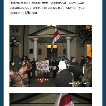
і партрэтамі палітвязняў, спяваюць і моляцца,
запальваюць знічкі і ставяць іх ля скульптуры
арханёла Міхаіла.