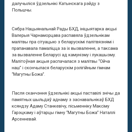
далучыліся ўдзельнікі Катынскага рэйду з
Польшчы.
Сябра Нацыянальнай Рады БХД, ініцыятарка акцыі
Валерыя Чарнаморцава распавяла ўдзельнікам
малітвы пра сітуацыю з беларускімі палітвязнямі і
прапанавала памаліцца за іх вызваленне, а таксама
за вызваленне Беларусі ад камунізму і лукашызму.
Малітоўная акцыя распачалася з малітвы “Ойча
наш” і скончылася беларускім рэлігійным гімнам
“Магутны Божа”.
Пасля сканчэння ўдзельнікі акцыі паставілі знічы да
памятных шыльдаў аднаму з заснавальнікаў БХД
ксяндзу Адаму Станкевічу, пісьменніку Максіму
Гарэцкаму і аўтарцы гімну “Магутны Божа” Наталлі
Арсенневай.