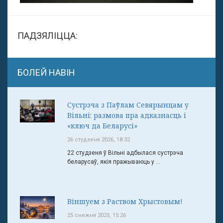
ПАДЗЯЛІЦЦА:
БОЛЕЙ НАВІН
Сустрэча з Паўлам Севярынцам у
Вільні: размова пра адказнасць і
«ключ да Беларусі»
26 студзеня 2026, 18:32
22 студзеня ў Вільні адбылася сустрэча
беларусаў, якія пражываюць у ...
Віншуем з Раством Хрыстовым!
25 снежня 2025, 15:26