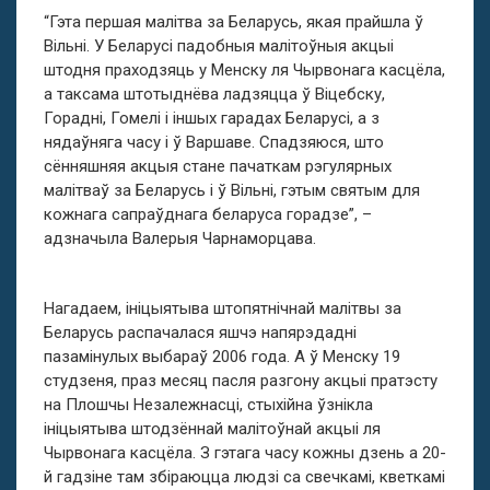
“Гэта першая малітва за Беларусь, якая прайшла ў
Вільні. У Беларусі падобныя малітоўныя акцыі
штодня праходзяць у Менску ля Чырвонага касцёла,
а таксама штотыднёва ладзяцца ў Віцебску,
Горадні, Гомелі і іншых гарадах Беларусі, а з
нядаўняга часу і ў Варшаве. Спадзяюся, што
сённяшняя акцыя стане пачаткам рэгулярных
малітваў за Беларусь і ў Вільні, гэтым святым для
кожнага сапраўднага беларуса горадзе”, –
адзначыла Валерыя Чарнаморцава.
Нагадаем, ініцыятыва штопятнічнай малітвы за
Беларусь распачалася яшчэ напярэдадні
пазамінулых выбараў 2006 года. А ў Менску 19
студзеня, праз месяц пасля разгону акцыі пратэсту
на Плошчы Незалежнасці, стыхійна ўзнікла
ініцыятыва штодзённай малітоўнай акцыі ля
Чырвонага касцёла. З гэтага часу кожны дзень а 20-
й гадзіне там збіраюцца людзі са свечкамі, кветкамі