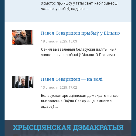
Хрыстос прыйшоў у гэты свет, каб прынесці
чалавеку любоў, надзею ...
Павел Севярынец прыбыў у Вільню
18 снежня 2025, 18:03
Сёння вызваленыя беларускія палітычныя
зняволеныя прыбылі ў Вільню. З Польшчы ...
Павел Севярынец — на волі
13 снежня 2025, 17:02
Беларуская хрысціянская дэмакратыя вітае
вызваленне Паўла Севярынца, аднаго з
лідараў ...