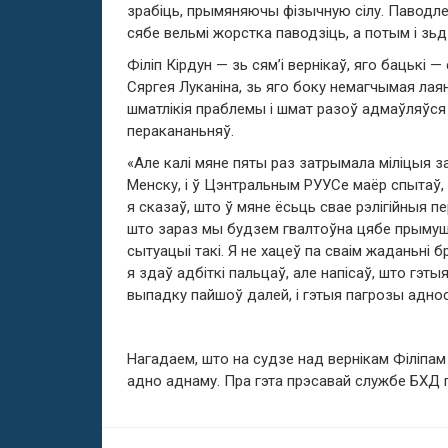
зрабіць, прымяняючы фізычную сілу. Паводле 
сябе вельмі жорстка паводзіць, а потым і зь
Філіп Кірдун — зь сям’і вернікаў, яго бацькі 
Сяргея Луканіна, зь яго боку немагчымая лаянк
шматлікія праблемы і шмат разоў адмаўляўся 
перакананьняў.
«Але калі мяне пяты раз затрымала міліцыя з
Менску, і ў Цэнтральным РУУСе маёр спытаў, ч
я сказаў, што ў мяне ёсьць свае рэлігійныя пе
што зараз мы будзем гвалтоўна цябе прымуш
сытуацыі такі. Я не хацеў па сваім жаданьні бр
я здаў адбіткі пальцаў, але напісаў, што гэты
выпадку пайшоў далей, і гэтыя пагрозы аднос
Нагадаем, што на судзе над вернікам Філіпа
адно аднаму. Пра гэта прэсавай службе БХД п