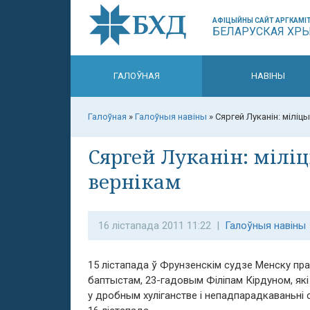
АФІЦЫЙНЫ САЙТ АРГКАМІТ
БЕЛАРУСКАЯ ХР
ГАЛОЎНАЯ
НАВІНЫ
Галоўная
»
Галоўныя навіны
»
Сяргей Луканін: міліц
Сяргей Луканін: мілі
вернікам
16 лістапада 2011 11:22 |
Галоўныя навіны
15 лістапада ў Фрунзенскім судзе Менску пр
баптыстам, 23-гадовым Філіпам Кірдуном, які
у дробным хуліганстве і непадпарадкаваньні 