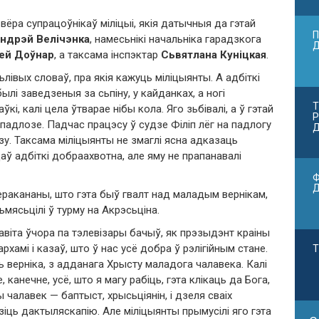
ёра супрацоўнікаў міліцыі, якія датычныя да гэтай
П
ндрэй Велічэнка
, намесьнікі начальніка гарадзкога
ей Доўнар
, а таксама інспэктар
Сьвятлана Куніцкая
.
ьлівых словаў, пра якія кажуць міліцыянты. А адбіткі
былі заведзеныя за сьпіну, у кайданках, а ногі
Т
ўкі, калі цела ўтварае нібы кола. Яго зьбівалі, а ў гэтай
Р
падлозе. Падчас працэсу ў судзе Філіп лёг на падлогу
Д
у. Таксама міліцыянты не змаглі ясна адказаць
аў адбіткі добраахвотна, але яму не прапанавалі
Ф
ракананы, што гэта быў гвалт над маладым вернікам,
ьмясьцілі ў турму на Акрэсьціна.
авіта ўчора па тэлевізары бачыў, як прэзыдэнт краіны
рхамі і казаў, што ў нас усё добра ў рэлігійным стане.
Т
ь верніка, з адданага Хрысту маладога чалавека. Калі
канечне, усё, што я магу рабіць, гэта клікаць да Бога,
чалавек — баптыст, хрысьціянін, і дзеля сваіх
іць дактыляскапію. Але міліцыянты прымусілі яго гэта