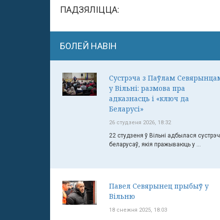
ПАДЗЯЛІЦЦА:
БОЛЕЙ НАВІН
Сустрэча з Паўлам Севярынца
у Вільні: размова пра
адказнасць і «ключ да
Беларусі»
26 студзеня 2026, 18:32
22 студзеня ў Вільні адбылася сустрэ
беларусаў, якія пражываюць у ...
Павел Севярынец прыбыў у
Вільню
18 снежня 2025, 18:03