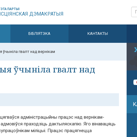
ЭТА ПАРТЫІ
ЫСЦІЯНСКАЯ ДЭМАКРАТЫЯ
БІБЛІЯТЭКА
КАНТАКТЫ
ыя ўчыніла гвалт над вернікам
цыя ўчыніла гвалт над
К
ацягваўся адміністрацыйны працэс над вернікам-
 адмовіўся праходзіць дактыляскапію. Яго вінавацяць
супрацоўнікам міліцыі. Працэс працягнецца