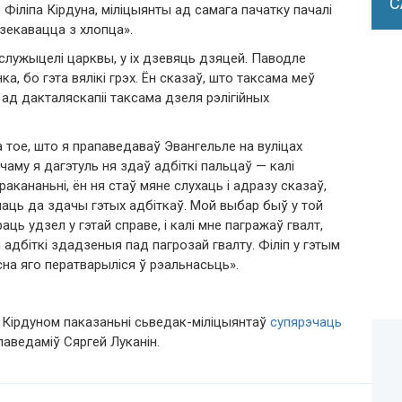
С
Філіпа Кірдуна, міліцыянты ад самага пачатку пачалі
дзекавацца з хлопца».
— служыцелі царквы, у іх дзевяць дзяцей. Паводле
а, бо гэта вялікі грэх. Ён сказаў, што таксама меў
ад дакталяскапіі таксама дзеля рэлігійных
а тое, што я прапаведаваў Эвангельле на вуліцах
аму я дагэтуль ня здаў адбіткі пальцаў — калі
ракананьні, ён ня стаў мяне слухаць і адразу сказаў,
аць да здачы гэтых адбіткаў. Мой выбар быў у той
аць удзел у гэтай справе, і калі мне пагражаў гвалт,
я адбіткі здадзеныя пад пагрозай гвалту. Філіп у гэтым
на яго ператварыліся ў рэальнасьць».
м Кірдуном паказаньні сьведак-міліцыянтаў
супярэчаць
аведаміў Сяргей Луканін.