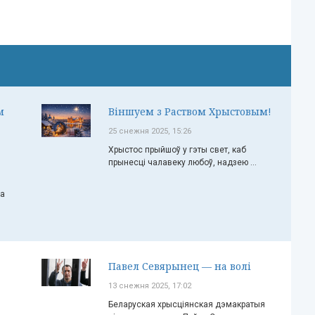
м
Віншуем з Раством Хрыстовым!
25 снежня 2025, 15:26
Хрыстос прыйшоў у гэты свет, каб
прынесці чалавеку любоў, надзею ...
ча
Павел Севярынец — на волі
13 снежня 2025, 17:02
Беларуская хрысціянская дэмакратыя