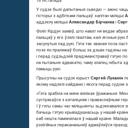
16 лістапада.
У судзе былі дапытаныя сьведкі — ажно чацьв
гісторыі з адбіткамі пальцаў: капітан міліцыі
А
аддзелу міліцыі
Аляксандар Бірчанка
і
Сярг
Філіп Кірдун заявіў, што нават ня ведае абраз
пальцаў у яго ўзялі гвалтам, калі ягоныя рукі 
засунутыя пад рукі. Гэта так званая поза ласта
позе ён праляжаў больш за дзьве гадзіны на 
і перад судзьдзёй прадэманстраваў гэтую поз
на пытаньне адвакаткі, чаму хлапец нібыта зд
памыць рукі.
Прысутны на судзе юрыст
Сяргей Луканін
пе
якому надзелі кайданкі і якога перад судом з
«Гэта зрабіла на мяне вялікае ўражаньне. Мен
сустракаўся з каталіцкімі і праваслаўнымі гера
І ў гэты самы час міліцыянты зьдзекаваліся з
бачыць гэтую крывадушнасьць у нашай краіне, 
каб нешта памянялася ў нашай краіне. Малады 
рэлігійных перакананьняў адмаўляўся праходз