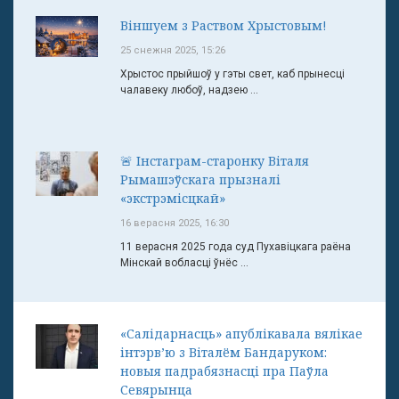
Віншуем з Раством Хрыстовым!
25 снежня 2025, 15:26
Хрыстос прыйшоў у гэты свет, каб прынесці
чалавеку любоў, надзею ...
🚨 Інстаграм-старонку Віталя
Рымашэўскага прызналі
«экстрэмісцкай»
16 верасня 2025, 16:30
11 верасня 2025 года суд Пухавіцкага раёна
Мінскай вобласці ўнёс ...
«Салідарнасць» апублікавала вялікае
інтэрв’ю з Віталём Бандаруком:
новыя падрабязнасці пра Паўла
Севярынца