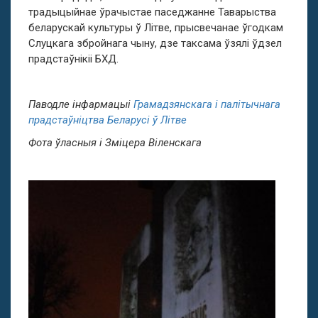
традыцыйнае ўрачыстае паседжанне Таварыства
беларускай культуры ў Літве, прысвечанае ўгодкам
Слуцкага збройнага чыну, дзе таксама ўзялі ўдзел
прадстаўнікіі БХД.
Паводле інфармацыі
Грамадзянскага і палітычнага
прадстаўніцтва Беларусі ў Літве
Фота ўласныя і Зміцера Віленскага