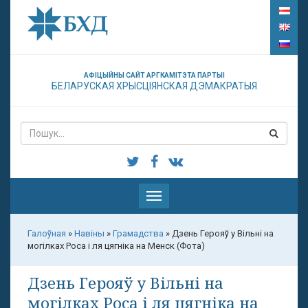
АФІЦЫЙНЫ САЙТ АРГКАМІТЭТА ПАРТЫІ
БЕЛАРУСКАЯ ХРЫСЦІЯНСКАЯ ДЭМАКРАТЫЯ
Паказаць
меню
Галоўная
»
Навіны
»
Грамадства
»
Дзень Герояў у Вільні на
могілках Роса і ля цягніка на Менск (Фота)
Дзень Герояў у Вільні на
могілках Роса і ля цягніка на