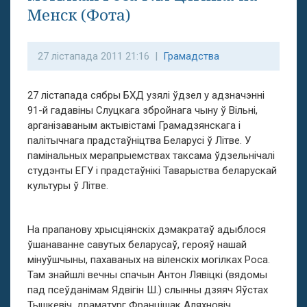
Менск (Фота)
27 лістапада 2011 21:16 |
Грамадства
27 лістапада сябры БХД узялі ўдзел у адзначэнні
91-й гадавіны Слуцкага збройнага чыну ў Вільні,
арганізаваным актывістамі Грамадзянскага і
палітычнага прадстаўніцтва Беларусі ў Літве. У
памінальных мерапрыемствах таксама ўдзельнічалі
студэнты ЕГУ і прадстаўнікі Таварыства беларускай
культуры ў Літве.
На прапанову хрысціянскіх дэмакратаў адыблося
ўшанаванне савутых беларусаў, герояў нашай
мінуўшчыны, пахаваных на віленскіх могілках Роса.
Там знайшлі вечны спачын Антон Лявіцкі (вядомы
пад псеўданімам Ядвігін Ш.) слынны дзяяч Яўстах
Тышкевіч, драматург Францішак Аляхновіч,