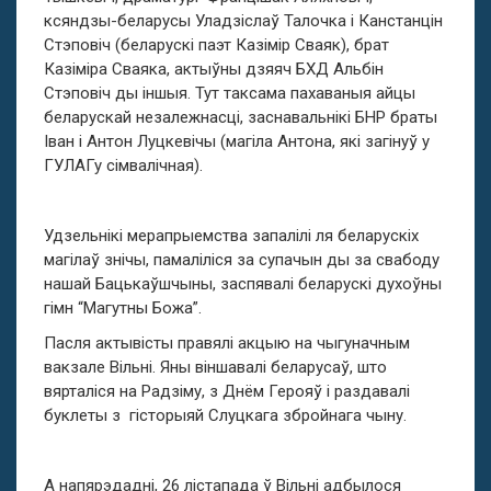
ксяндзы-беларусы Уладзіслаў Талочка і Канстанцін
Стэповіч (беларускі паэт Казімір Сваяк), брат
Казіміра Сваяка, актыўны дзяяч БХД Альбін
Стэповіч ды іншыя. Тут таксама пахаваныя айцы
беларускай незалежнасці, заснавальнікі БНР браты
Іван і Антон Луцкевічы (магіла Антона, які загінуў у
ГУЛАГу сімвалічная).
Удзельнікі мерапрыемства запалілі ля беларускіх
магілаў знічы, памаліліся за супачын ды за свабоду
нашай Бацькаўшчыны, заспявалі беларускі духоўны
гімн “Магутны Божа”.
Пасля актывісты правялі акцыю на чыгуначным
вакзале Вільні. Яны віншавалі беларусаў, што
вярталіся на Радзіму, з Днём Герояў і раздавалі
буклеты з гісторыяй Слуцкага збройнага чыну.
А напярэдадні, 26 лістапада ў Вільні адбылося