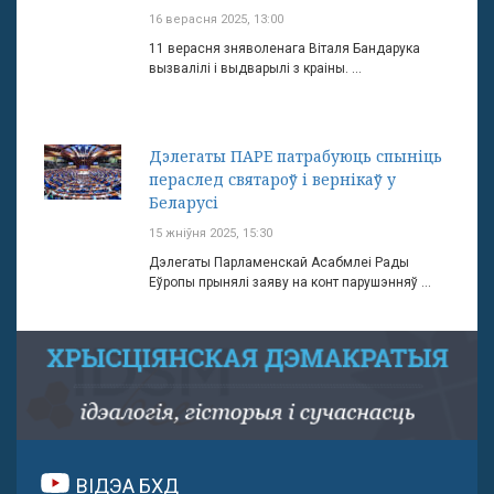
16 верасня 2025, 13:00
11 верасня зняволенага Віталя Бандарука
вызвалілі і выдварылі з краіны. ...
Дэлегаты ПАРЕ патрабуюць спыніць
пераслед святароў і вернікаў у
Беларусі
15 жніўня 2025, 15:30
Дэлегаты Парламенскай Асабмлеі Рады
Еўропы прынялі заяву на конт парушэнняў ...
ВІДЭА БХД