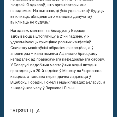
людзей. Я адказаў, што арганізатары мне
невядомыя. На пытанне, ці ўсіх удзельнікаў будуць
выклікаць, абяцалаі што маладых дзяўчатаў
выклікаць не будуць.”
Нагадаем, малітвы за Беларусь у Берасці
адбываюцца штопятніцу а 21-й гадзіне, у іх
удзельнічаюць хрысціяне розных канфесіяў.
Спачатку малітоўнікі збіраліся ля касцёла, а ў
апошні раз – каля помніка Афанасію Брэсцкаму
непадалёк ад правасаўнага кафедральнага сабору.
У Беларусі падобныя малітоўныя акцыі штодня
праходзяць а 20-й гадзіне ў Менску ля Чырвонага
касцёла, а таксама перыядычна ладзяцца ў
Віцебску, Горадні, Гомелі і іншых гарадах Беларусі, а
з нядаўняга часу ў Варшаве і Вільні.
ПАДЗЯЛІЦЦА: