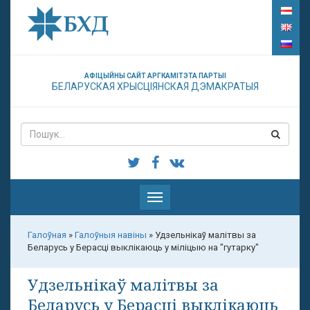
АФІЦЫЙНЫ САЙТ АРГКАМІТЭТА ПАРТЫІ
БЕЛАРУСКАЯ ХРЫСЦІЯНСКАЯ ДЭМАКРАТЫЯ
Паказаць
меню
Галоўная
»
Галоўныя навіны
»
Удзельнікаў малітвы за
Беларусь у Берасці выклікаюць у міліцыю на "гутарку"
Удзельнікаў малітвы за
Беларусь у Берасці выклікаюць