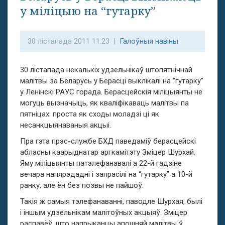
у міліцыю на “гутарку”
30 лістапада 2011 11:23 |
Галоўныя навіны
30 лістапада некалькіх удзельнікаў штопятнічнай
малітвы за Беларусь у Берасці выклікалі на “гутарку”
у Ленінскі РАУС горада. Берасцейскія міліцыянты не
могуць вызначыць, як кваліфікаваць малітвы па
пятніцах: проста як сходы моладзі ці як
несанкцыянаваныя акцыі.
Пра гэта прэс-службе БХД паведаміў берасцейскі
абласны каарыднатар аргкамітэту Зміцер Шурхай.
Яму міліцыянты патэлефанавалі а 22-й гадзіне
вечара напярэдадні і запрасілі на “гутарку” а 10-й
ранку, але ён без позвы не пайшоў.
Такія ж самыя тэлефанаванні, паводле Шурхая, былі
і іншым удзельнікам малітоўных акцыяў. Зміцер
распавёў, што напрыканцы апошняй малітвы ў