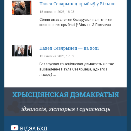
Павел Севярынец прыбыў у Вільню
18 снежня 2025, 18:03
Сёння вызваленыя беларускія палітычныя
зняволеныя прыбылі ў Вільню. З Польшчы ...
Павел Севярынец — на волі
13 снежня 2025, 17:02
Беларуская хрысціянская дэмакратыя вітае
вызваленне Паўла Севярынца, аднаго з
лідараў ...
ВІДЭА БХД