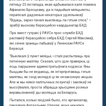
пятніцу 25 лістапада, якая адбывалася каля помніка
Афанасію Брэсцкаму, да іх падыйшлі міліцыянты,
перапісалі дадзеныя некаторых удзельнікаў.
“Відаць, зараз пачалі выклікаць па гэтым спісе,” –
зрабіў выснову берасцейскі каардынатар БХД.
Пра змест гутракі ў РАУСе прэс-службе БХД
распавёў берасцейскі сябра БХД Сяргей Максімаў,
які сёння зраніцы пабываў у Ленінскім РАУСе
Берасця:
“Выклікалі ў пункт міліцыі, і сталі распытваць пра
пятнічную малітву. Сказалі, што ідзе праверка, ці
ёсць парушэнне адміністратыўнага кодэкса. Яны
быццам бы не ведаюць, як інтэрпрэтаваць гэтыя
малітвы, як сход моладзі ці як незаконную акцыю.
Але ж мы ніякіх палітычных лозунгаў і заклікаў не
высоўвалілі, проста збірацца хрысціяне розных
веравызнанняў ды моляцца за Беларусь.
Пыталіся, колькі людзей было, хто арганізатар,
паказвалі фатаздымкі Шурхая, яшчэ некалкіх