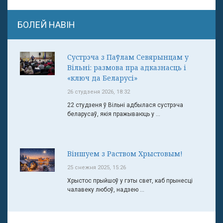
БОЛЕЙ НАВІН
Сустрэча з Паўлам Севярынцам у
Вільні: размова пра адказнасць і
«ключ да Беларусі»
26 студзеня 2026, 18:32
22 студзеня ў Вільні адбылася сустрэча
беларусаў, якія пражываюць у ...
Віншуем з Раством Хрыстовым!
25 снежня 2025, 15:26
Хрыстос прыйшоў у гэты свет, каб прынесці
чалавеку любоў, надзею ...