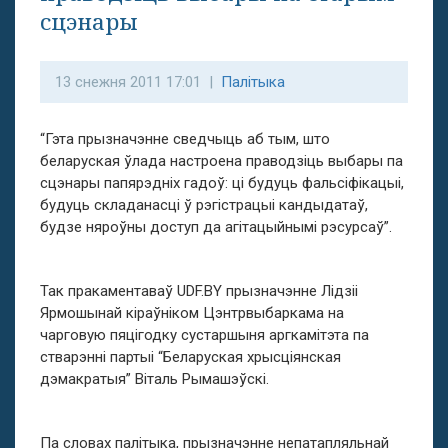
сцэнары
13 снежня 2011 17:01 |
Палітыка
“Гэта прызначэнне сведчыць аб тым, што
беларуская ўлада настроена праводзіць выбары па
сцэнары папярэдніх гадоў: ці будуць фальсіфікацыі,
будуць складанасці ў рэгістрацыі кандыдатаў,
будзе няроўны доступ да агітацыйнымі рэсурсаў”.
Так пракаментаваў UDF.BY прызначэнне Лідзіі
Ярмошынай кіраўніком Цэнтрвыбаркама на
чарговую пяцігодку сустаршыня аргкамітэта па
стварэнні партыі “Беларуская хрысціянская
дэмакратыя” Віталь Рымашэўскі.
Па словах палітыка, прызначэнне непатапляльнай