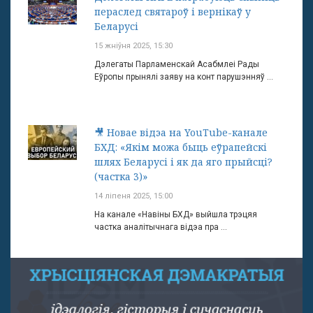
пераслед святароў і вернікаў у
Беларусі
15 жніўня 2025, 15:30
Дэлегаты Парламенскай Асабмлеі Рады
Еўропы прынялі заяву на конт парушэнняў ...
🎥 Новае відэа на YouTube-канале
БХД: «Якім можа быць еўрапейскі
шлях Беларусі і як да яго прыйсці?
(частка 3)»
14 ліпеня 2025, 15:00
На канале «Навіны БХД» выйшла трэцяя
частка аналітычнага відэа пра ...