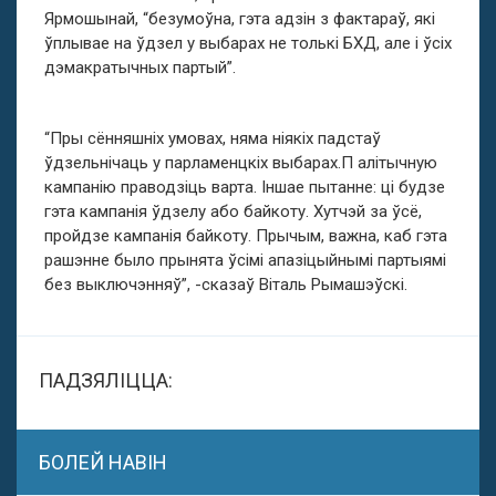
Ярмошынай, “безумоўна, гэта адзін з фактараў, які
ўплывае на ўдзел у выбарах не толькі БХД, але і ўсіх
дэмакратычных партый”.
“Пры сённяшніх умовах, няма ніякіх падстаў
ўдзельнічаць у парламенцкіх выбарах.П алітычную
кампанію праводзіць варта. Іншае пытанне: ці будзе
гэта кампанія ўдзелу або байкоту. Хутчэй за ўсё,
пройдзе кампанія байкоту. Прычым, важна, каб гэта
рашэнне было прынята ўсімі апазіцыйнымі партыямі
без выключэнняў”, -сказаў Віталь Рымашэўскі.
ПАДЗЯЛІЦЦА:
БОЛЕЙ НАВІН