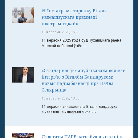
🚨 Інстаграм-старонку Віталя
Рымашэўскага прызналі
«экстрэмісцкай»
16 верасня 2025, 16:30
11 верасня 2025 года суд Пухавіцкага раёна
Мінскай вобласці ўнёс ...
«Салідарнасць» апублікавала вялікае
інтэрв’ю з Віталём Бандаруком:
новыя падрабязнасці пра Паўла
Севярынца
16 верасня 2025, 13:00
11 верасня зняволенага Віталя Бандарука
вызвалілі і выдварылі з краіны. ...
Дэлегаты ПАРЕ патрабуюць спыніць