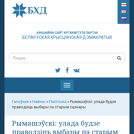
АФІЦЫЙНЫ САЙТ АРГКАМІТЭТА ПАРТЫІ
БЕЛАРУСКАЯ ХРЫСЦІЯНСКАЯ ДЭМАКРАТЫЯ
Паказаць
меню
Галоўная
»
Навіны
»
Палітыка
»
Рымашэўскі: улада будзе
праводзіць выбары па старым сцэнары
Рымашэўскі: улада будзе
праводзіць выбары па старым