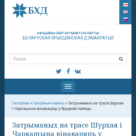
АФІЦЫЙНЫ САЙТ АРГКАМІТЭТА ПАРТЫІ
БЕЛАРУСКАЯ ХРЫСЦІЯНСКАЯ ДЭМАКРАТЫЯ
Паказаць
меню
Галоўная
»
Галоўныя навіны
»
Затрыманых на трасе Шурхая
і Чаркашына вінавацяць у бруднай лаянцы
Затрыманых на трасе Шурхая і
Чаркашына вінавацяць у