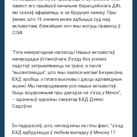
замест яго прыйшоў начальнік берасцейскага ДАІ,
які сказаў афармляць іх за брудную лаянку. Пры
ўмове, што 16 снежня можа адбыцца суд над
актывістамі, бліжэйшую ноч яны могуць правесці ў
СІЗА.
“Гэта неверагодная нагласць! Нашых актывістаў
напярэдадні ўстаноўчага З’езду без усялкіх
падстаў затрымліваюць на трасе, а пасля
“высвятляецца”, што яны лаяліся матам! Безумоўна,
БХД зробіць з гэтага высновы і дасць адпаведныя
ацэнкі. Мы папярэджваем усіх нашых актывістаў
быць асцярожнымі пры даездзе на з’езд у Менск”,
– адзначыў адказны сакратар БХД Дзяніс
Садоўскі.
Ён падкрэсліў, што, нягледзячы на гэты факт, “з’езд
БХД адбудзецца ў любым выпадку ў Менску 17