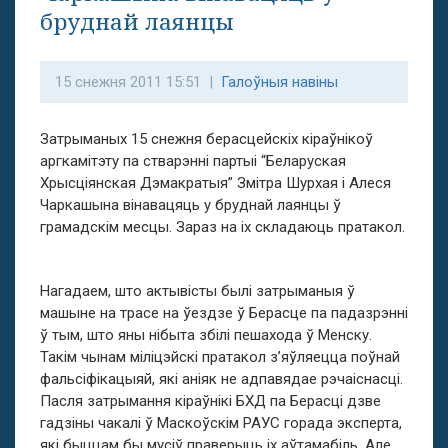
бруднай лаянцы
15 снежня 2011 15:51 |
Галоўныя навіны
Затрыманых 15 снежня берасцейскіх кіраўнікоў
аргкамітэту па стварэнні партыі “Беларуская
Хрысціянская Дэмакратыя” Змітра Шурхая і Алеся
Чаркашына вінавацяць у бруднай лаянцы ў
грамадскім месцы. Зараз на іх складаюць пратакол.
Нагадаем, што актывісты былі затрыманыя ў
машыне на трасе на ўездзе ў Берасце па падазрэнні
ў тым, што яны нібыта збілі пешахода ў Менску.
Такім чынам міліцэйскі пратакол з’яўляецца поўнай
фальсіфікацыяй, які аніяк не адпавядае рэчаіснасці.
Пасля затрымання кіраўнікі БХД па Берасці дзве
гадзіны чакалі ў Маскоўскім РАУС горада эксперта,
які быццам бы мусіў праверыць іх аўтамабіль. Але