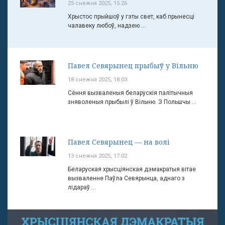
25 снежня 2025, 15:26
Хрыстос прыйшоў у гэты свет, каб прынесці
чалавеку любоў, надзею ...
Павел Севярынец прыбыў у Вільню
18 снежня 2025, 18:03
Сёння вызваленыя беларускія палітычныя
зняволеныя прыбылі ў Вільню. З Польшчы ...
Павел Севярынец — на волі
13 снежня 2025, 17:02
Беларуская хрысціянская дэмакратыя вітае
вызваленне Паўла Севярынца, аднаго з
лідараў ...