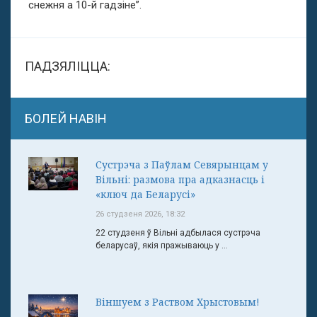
снежня а 10-й гадзіне”.
ПАДЗЯЛІЦЦА:
БОЛЕЙ НАВІН
Сустрэча з Паўлам Севярынцам у
Вільні: размова пра адказнасць і
«ключ да Беларусі»
26 студзеня 2026, 18:32
22 студзеня ў Вільні адбылася сустрэча
беларусаў, якія пражываюць у ...
Віншуем з Раством Хрыстовым!