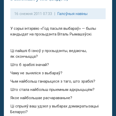
16 снежня 2011 07:33 |
Галоўныя навіны
У сэрыі інтэрвію «Год пасьля выбараў» — былы
кандыдат на прэзыдэнта Віталь Рымашэўскі.
Ці пайшлі б ізноў у прэзыдэнты, ведаючы,
як скончыцца?
Што б зрабілі іначай?
Чаму не зьняліся з выбараў?
Чым найбольш ганарыцеся з таго, што зрабілі?
Што стала найбольш прыемным адкрыцьцём?
Якое найбольшае расчараваньне?
Ці спрыяў ваш удзел у выбарах дэмакратызацыі
Беларусі?