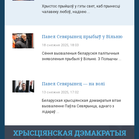
Хрыстос прыйшоў у гэты свет, каб прынесці
чалавеку любоў, надзею ...
Павел Севярынец прыбыў у Вільню
18 снежня 2025, 18:03
Сёння вызваленыя беларускія палітычныя
зняволеныя прыбылі ў Вільню. З Польшчы ...
Павел Севярынец — на волі
13 снежня 2025, 17:02
Беларуская хрысціянская дэмакратыя вітае
вызваленне Паўла Севярынца, аднаго з
лідараў ...