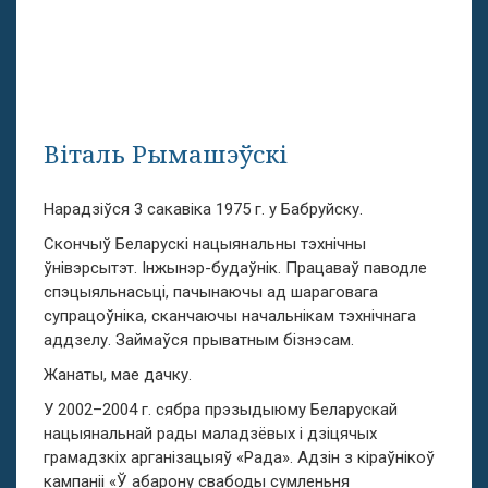
Віталь Рымашэўскі
Нарадзіўся 3 сакавіка 1975 г. у Бабруйску.
Скончыў Беларускі нацыянальны тэхнічны
ўнівэрсытэт. Інжынэр-будаўнік. Працаваў паводле
спэцыяльнасьці, пачынаючы ад шараговага
супрацоўніка, сканчаючы начальнікам тэхнічнага
аддзелу. Займаўся прыватным бізнэсам.
Жанаты, мае дачку.
У
2002–2004 г.
сябра прэзыдыюму Беларускай
нацыянальнай рады маладзёвых і дзіцячых
грамадзкіх арганізацыяў «Рада». Адзін з кіраўнікоў
кампаніі «Ў абарону свабоды сумленьня