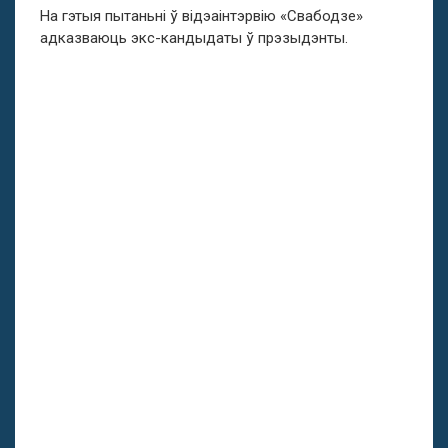
На гэтыя пытаньні ў відэаінтэрвію «Свабодзе»
адказваюць экс-кандыдаты ў прэзыдэнты.