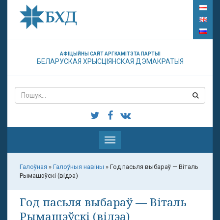
АФІЦЫЙНЫ САЙТ АРГКАМІТЭТА ПАРТЫІ
БЕЛАРУСКАЯ ХРЫСЦІЯНСКАЯ ДЭМАКРАТЫЯ
Паказаць
меню
Галоўная
»
Галоўныя навіны
»
Год пасьля выбараў — Віталь
Рымашэўскі (відэа)
Год пасьля выбараў — Віталь
Рымашэўскі (відэа)