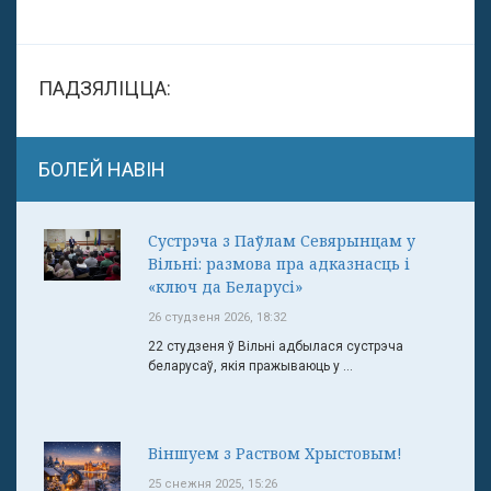
ПАДЗЯЛІЦЦА:
БОЛЕЙ НАВІН
Сустрэча з Паўлам Севярынцам у
Вільні: размова пра адказнасць і
«ключ да Беларусі»
26 студзеня 2026, 18:32
22 студзеня ў Вільні адбылася сустрэча
беларусаў, якія пражываюць у ...
Віншуем з Раством Хрыстовым!
25 снежня 2025, 15:26