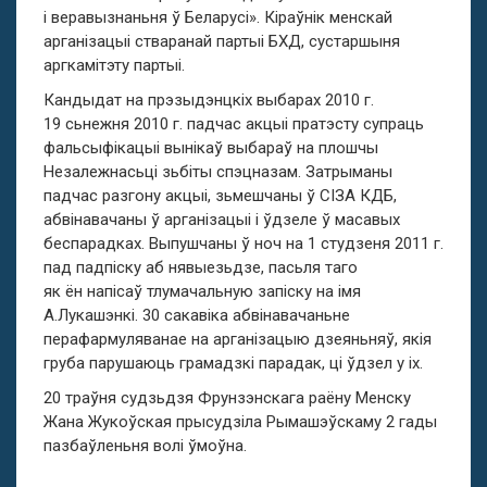
і веравызнаньня ў Беларусі». Кіраўнік менскай
арганізацыі стваранай партыі БХД, сустаршыня
аргкамітэту партыі.
Кандыдат на прэзыдэнцкіх выбарах 2010 г.
19 сьнежня 2010 г. падчас акцыі пратэсту супраць
фальсыфікацыі вынікаў выбараў на плошчы
Незалежнасьці зьбіты спэцназам. Затрыманы
падчас разгону акцыі, зьмешчаны ў СІЗА КДБ,
абвінавачаны ў арганізацыі і ўдзеле ў масавых
беспарадках. Выпушчаны ў ноч на 1 студзеня 2011 г.
пад падпіску аб нявыезьдзе, пасьля таго
як ён напісаў тлумачальную запіску на імя
А.Лукашэнкі. 30 сакавіка абвінавачаньне
перафармуляванае на арганізацыю дзеяньняў, якія
груба парушаюць грамадзкі парадак, ці ўдзел у іх.
20 траўня судзьдзя Фрунзэнскага раёну Менску
Жана Жукоўская прысудзіла Рымашэўскаму 2 гады
пазбаўленьня волі ўмоўна.