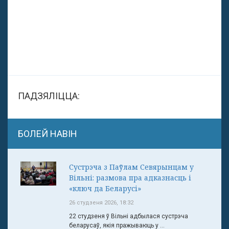
ПАДЗЯЛІЦЦА:
БОЛЕЙ НАВІН
Сустрэча з Паўлам Севярынцам у
Вільні: размова пра адказнасць і
«ключ да Беларусі»
26 студзеня 2026, 18:32
22 студзеня ў Вільні адбылася сустрэча
беларусаў, якія пражываюць у ...