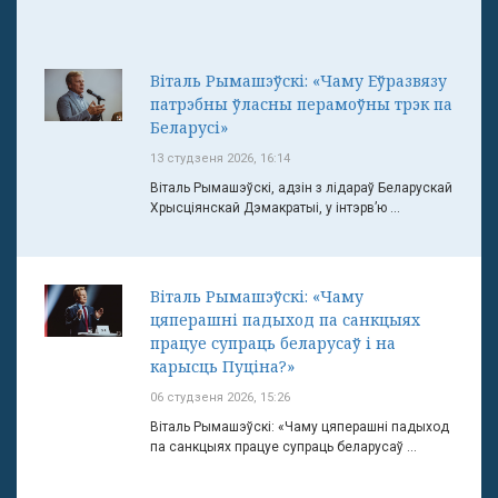
Віталь Рымашэўскі: «Чаму Еўразвязу
патрэбны ўласны перамоўны трэк па
Беларусі»
13 студзеня 2026, 16:14
Віталь Рымашэўскі, адзін з лідараў Беларускай
Хрысціянскай Дэмакратыі, у інтэрв’ю ...
Віталь Рымашэўскі: «Чаму
цяперашні падыход па санкцыях
працуе супраць беларусаў і на
карысць Пуціна?»
06 студзеня 2026, 15:26
Віталь Рымашэўскі: «Чаму цяперашні падыход
па санкцыях працуе супраць беларусаў ...