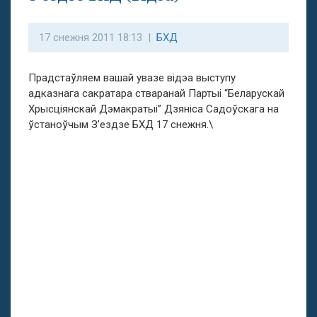
17 снежня 2011 18:13 |
БХД
Прадстаўляем вашай увазе відэа выступу
адказнага сакратара стваранай Партыі “Беларускай
Хрысціянскай Дэмакратыі” Дзяніса Садоўскага на
ўстаноўчым З’ездзе БХД 17 снежня.\