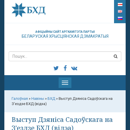
АФІЦЫЙНЫ САЙТ АРГКАМІТЭТА ПАРТЫІ
БЕЛАРУСКАЯ ХРЫСЦІЯНСКАЯ ДЭМАКРАТЫЯ
Паказаць
меню
Галоўная
»
Навіны
»
БХД
»
Выступ Дзяніса Садоўскага на
З'ездзе БХД (відэа)
Выступ Дзяніса Садоўскага на
З’ездзе БХД (відэа)