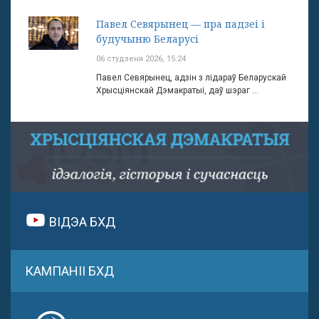
Павел Севярынец — пра падзеі і
будучыню Беларусі
06 студзеня 2026, 15:24
Павел Севярынец, адзін з лідараў Беларускай
Хрысціянскай Дэмакратыі, даў шэраг ...
ВІДЭА БХД
КАМПАНІІ БХД