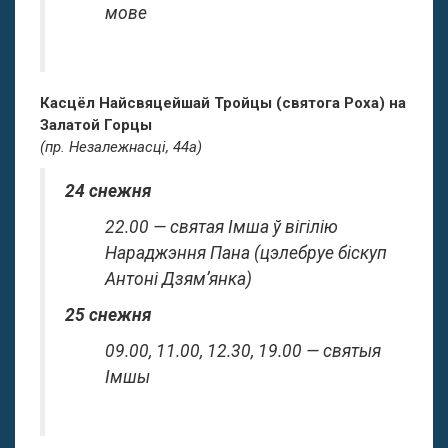
мове
Касцёл Найсвяцейшай Тройцы (святога Роха) на
Залатой Горцы
(пр. Незалежнасці, 44а)
24 снежня
22.00 — святая Імша ў вігілію
Нараджэння Пана (цэлебруе біскуп
Антоні Дзям’янка)
25 снежня
09.00, 11.00, 12.30, 19.00 — святыя
Імшы