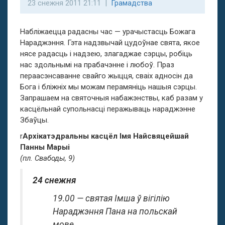
23 снежня 2011 21:11 |
Грамадства
Набліжаецца радасны час — урачыстасць Божага
Нараджэння. Гэта надзвычай цудоўнае свята, якое
нясе радасць і надзею, злагаджае сэрцы, робіць
нас здольнымі на прабачэнне і любоў. Праз
пераасэнсаванне свайго жыцця, сваіх адносін да
Бога і бліжніх мы можам перамяніць нашыя сэрцы.
Запрашаем на святочныя набажэнствы, каб разам у
касцёльнай супольнасці перажываць нараджэнне
Збаўцы.
r
Архікатэдральны касцёл Імя Найсвяцейшай
Панны Марыі
(пл. Свабоды, 9)
24 снежня
19.00 — святая Імша ў вігілію
Нараджэння Пана на польскай
мове