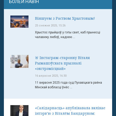
БОЛЕЙ НАВІН
Віншуем з Раством Хрыстовым!
25 снежня 2025, 15:26
Хрыстос прыйшоў у гэты свет, каб прынесці
чалавеку любоў, надзею ...
🚨 Інстаграм-старонку Віталя
Рымашэўскага прызналі
«экстрэмісцкай»
16 верасня 2025, 16:30
11 верасня 2025 года суд Пухавіцкага раёна
Мінскай вобласці ўнёс ...
«Салідарнасць» апублікавала вялікае
інтэрв’ю з Віталём Бандаруком: