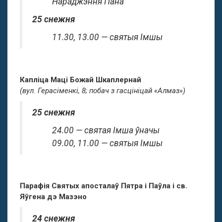
Нараджэння Пана
25 снежня
11.30, 13.00 — святыя Імшы
Капліца Маці Божай Шкаплернай
(вул. Герасіменкі, 8; побач з гасцініцай «Алмаз»)
25 снежня
24.00 — святая Імша ўначы
09.00, 11.00 — святыя Імшы
Парафія Святых апосталаў Пятра і Паўла і св.
Яўгена дэ Мазэно
24 снежня