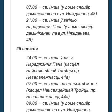
07.00 — св. Імша (у доме сясцёр
дамініканак па вул. Няжданава, 48)
21.00 — св. Імша ў вігілію
Нараджэння Пана (у доме сясцёр
дамініканак па вул, Няжданава,
48)
25 снежня
24.00 — св. Імша ўначы
Нараджэння Пана (касцёл
Найсвяцейшай Тройцы пр.
Незалалежнасці, 44а)
07.00 — св. Імша на польскай мове
(касцёл Найсвяцейшай Тройцы пр.
Незалалежнасці, 44а)
09.00 — св. Імша (у доме сясцёр
дамініканак па вул. Няжданава,