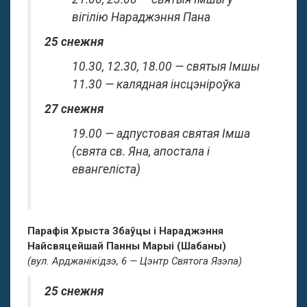
вігілію Нараджэння Пана
25 снежня
10.30, 12.30, 18.00 — святыя Імшы
11.30 — калядная інсцэніроўка
27 снежня
19.00 — адпустовая святая Імша
(свята св. Яна, апостала і
евангеліста)
Парафія Хрыста Збаўцы і Нараджэння
Найсвяцейшай Панны Марыі (Шабаны)
(вул. Арджанікідзэ, 6 — Цэнтр Святога Язэпа)
25 снежня