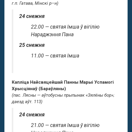
г.п. Гатава, Мінскі р–н)
24 снежня
22.00 — святая Імша ў вігілію
Нараджэння Пана
25 снежня
11.00 — святая Імша
Капліца Найсвяцейшай Панны Марыі Успамогі
Хрысціянаў (Бараўляны)
(пас. Лясны — аўтобусны прыпынак «Зялёны бор»;
даезд аўт. 113)
24 снежня
21.00 — святая Імша ў вігілію