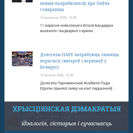
новыя падрабязнасці пра Паўла
Севярынца
16 верасня 2025, 13:00
11 верасня зняволенага Віталя Бандарука
вызвалілі і выдварылі з краіны. ...
Дэлегаты ПАРЕ патрабуюць спыніць
пераслед святароў і вернікаў у
Беларусі
15 жніўня 2025, 15:30
Дэлегаты Парламенскай Асабмлеі Рады
Еўропы прынялі заяву на конт парушэнняў ...