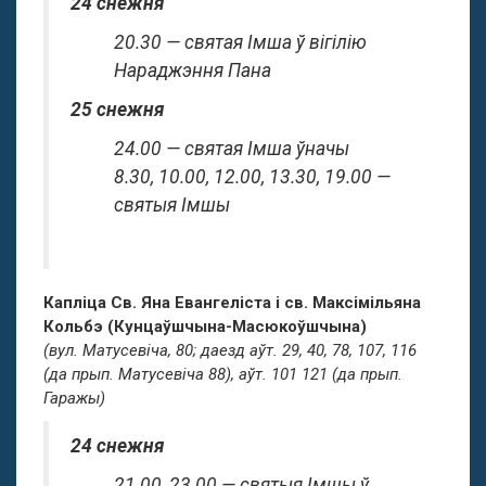
24 снежня
20.30 — святая Імша ў вігілію
Нараджэння Пана
25 снежня
24.00 — святая Імша ўначы
8.30, 10.00, 12.00, 13.30, 19.00 —
святыя Імшы
Капліца Св. Яна Евангеліста і св. Максімільяна
Кольбэ (Кунцаўшчына-Масюкоўшчына)
(вул. Матусевіча, 80; даезд аўт. 29, 40, 78, 107, 116
(да прып. Матусевіча 88), аўт. 101 121 (да прып.
Гаражы)
24 снежня
21.00, 23.00 — святыя Імшы ў