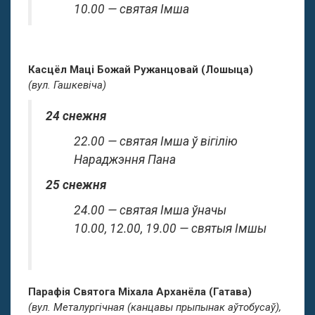
10.00 — святая Імша
Касцёл Маці Божай Ружанцовай (Лошыца)
(вул. Гашкевіча)
24 снежня
22.00 — святая Імша ў вігілію
Нараджэння Пана
25 снежня
24.00 — святая Імша ўначы
10.00, 12.00, 19.00 — святыя Імшы
Парафія Святога Міхала Арханёла (Гатава)
(вул. Металургічная (канцавы прыпынак аўтобусаў),