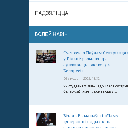
ПАДЗЯЛІЦЦА:
БОЛЕЙ НАВІН
Сустрэча з Паўлам Севярынца
у Вільні: размова пра
адказнасць і «ключ да
Беларусі»
26 студзеня 2026, 18:32
22 студзеня ў Вільні адбылася сустрэ
беларусаў, якія пражываюць у ...
Віталь Рымашэўскі: «Чаму
цяперашні падыход па
санкцыях працуе супраць