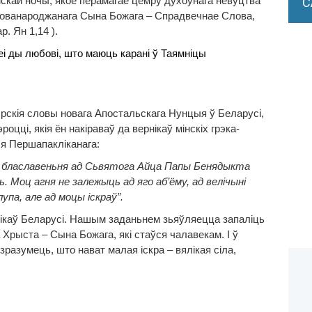
мскай
ночы, якое перамагае цемру духоўнага невуцтва
С
 Нованароджанага Сына Божага – Спрадвечнае Слова,
. Ян 1,14 ).
і ды любові, што маюць карані ў Таямніцы
рскія словы новага Апостальскага Нунцыя ў Беларусі,
цці, якія ён накіраваў да вернікаў мінскіх грэка-
эя Першапакліканага:
 і блаславеньня ад Сьвятога Айца Папы Бенядыкта
ь. Моц агня не залежыць ад яго аб’ёму, ад велічыні
упа, але ад моцы іскраў”.
ікаў Беларусі.
Нашым заданьнем зьяўляецца запаліць
 Хрыста – Сына Божага, які стаўся чалавекам. І ў
зразумець, што нават малая іскра – вялікая сіла,