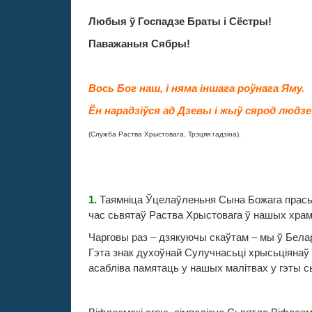
Любыя ў Госпадзе Браты і Сёстры!
Паважаныя Сябры!
Вось Бог наш, і няма іншага роўнага Яму.
Ён нарадзіўся ад Дзевы і жыў сярод людзе
(С
лужба Раства Хрыстовага, Трэцяя гадзіна).
1.
Таямніца Ўцелаўленьня Сына Божага прасьв
час сьвятаў Раства Хрыстовага ў нашых храма
Чарговы раз – дзякуючы скаўтам – мы
ў Бела
Гэта знак духоўнай Сулучнасьці хрысьціянаў 
асабліва памятаць у нашых малітвах у гэты с