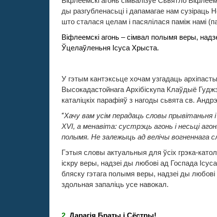
Віфлеемскі агонь сімвалізуе Сьвятло Віфлее
ды разгубленасьці і дапамагае нам сузіраць
што сталася целам і пасялілася паміж намі (пар
Віфлеемскі агонь – сімвал
полымя веры, надзе
Ўцелаўленьня Ісуса Хрыста.
У гэтым кантэксьце хочам узгадаць
архіпасты
Высокадастойнага Архібіскупа Клаўдыё Гуджэро
каталіцкіх парафіяў з нагоды сьвята св. Андр
“
Хачу вам усім перадаць словы прывітаньня
XVI
, а менавіта: сустрэць агонь і несьці агон
полымя. Не залежыць ад велічы вогненнага сл
Гэтыя словы актуальныя для ўсіх грэка-катол
іскру веры, надзеі ды любові ад Госпада Ісуса
бляску гэтага полымя веры, надзеі ды любові 
здольная запаліць усе навокал.
2
.
Дарагія Браты і Сёстры!