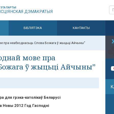
ЭТА ПАРТЫІ
ЫСЦІЯНСКАЯ ДЭМАКРАТЫЯ
БІБЛІЯТЭКА
КАНТАКТЫ
ве пра неабходнасьць Слова Божага ў жыцьці Айчыны”
однай мове пра
 Божага ў жыцьці Айчыны”
К
а для грэка-католікаў Беларусі
на Новы 2012 Год Гасподні