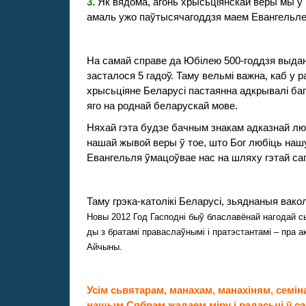
3.
Як вядома, агонь хрысьціянскай веры мы ў 
амаль ужо паўтысячагоддзя маем Евангельле
На самай справе да Юбілею 500-годдзя выда
засталося 5 гадоў. Таму вельмі важна, каб у 
хрысьціяне Беларусі пастаянна адкрывалі баг
яго на роднай беларускай мове.
Няхай гэта будзе бачным знакам адказнай л
нашай жывой веры ў тое, што Бог любіць на
Евангельля ўмацоўвае нас на шляху гэтай са
Таму грэка-кат
олікі Беларусі, зьяднаныя вак
Новы 2012 Год Гасподні быў блаславёнай нагодай с
ды з братамі праваслаўнымі і пратэстантамі – пра 
Айчыны.
Усім сьвятарам, м
анахам, манахіням, семін
нашым Сябрам жадаем міру і радасьці ў сэ