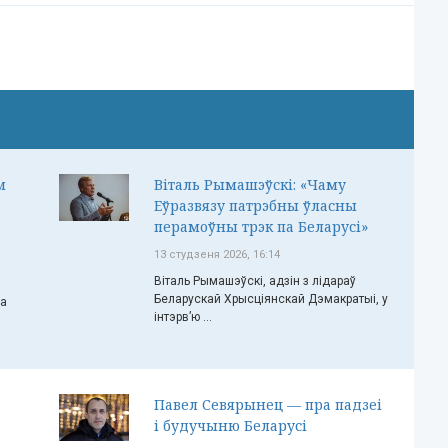
м
Віталь Рымашэўскі: «Чаму
Еўразвязу патрэбны ўласны
перамоўны трэк па Беларусі»
13 студзеня 2026, 16:14
Віталь Рымашэўскі, адзін з лідараў
Беларускай Хрысціянскай Дэмакратыі, у
ча
інтэрв’ю ...
Павел Севярынец — пра падзеі
і будучыню Беларусі