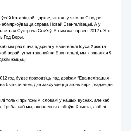
 ўсёй Каталіцкай Царкве, як год,
у якім на Сінодзе
е абмяркоўвацца справа Новай Евангелізацыі. А ў
ьветная Сустрэча Сем’яў. У тым жа чэрвені 2012 г. Яго
ць Год Веры.
 каб мы раз яшчэ адкрылі ў Евангельлі Ісуса Хрыста
аб верай, угрунтаванай на Евангельлі, мы кіраваліся ў
зкім жыцьці.
012 год будзе праходзіць пад дэвізам “Евангелізацыя –
нна быць ачагом, дзе захоўваецца агонь веры, надзеі ды
лі толькі прыгожымі словамі ў нашых вуснах, але каб
. Трэба, каб мы, ахопленыя любоўю Хрыста, любілі