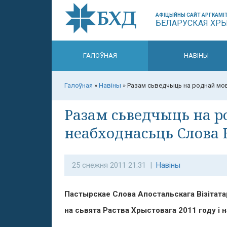
АФІЦЫЙНЫ САЙТ АРГКАМІТ
БЕЛАРУСКАЯ ХР
ГАЛОЎНАЯ
НАВІНЫ
Галоўная
»
Навіны
»
Разам сьведчыць на роднай мо
Разам сьведчыць на р
неабходнасьць Слова
25 снежня 2011 21:31 |
Навіны
Пастырскае Слова Апостальскага Візітатар
на сьвята Раства Хрыстовага 20
11 году
і 