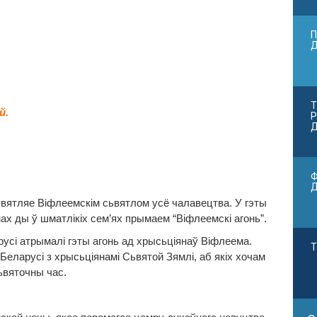
П
Т
й.
Р
Д
Ф
ятляе Віфлеемскім сьвятлом усё чалавецтва. У гэты
х ды ў шматлікіх сем’ях прымаем “Віфлеемскі агонь”.
русі атрымалі гэты агонь ад хрысьціянаў Віфлеема.
Т
Беларусі з хрысьціянамі Сьвятой Зямлі, аб якіх хочам
ьвяточны час.