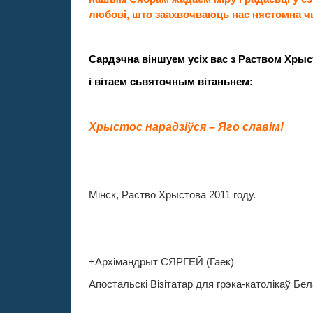
любові, што заахвочваюць нас нястомна ч
Сардэчна віншуем усіх вас з Раством Хр
і вітаем сьвяточным вітаньнем:
Хрыстос нарадзіўся – Яго славім!
М
інск, Раство Хрыстова 2011 году.
+Архімандрыт СЯРГЕЙ (Гаек)
Апостальскі
Візітатар для грэка-католікаў Бел