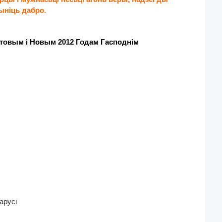
ыніць дабро.
ыстовым
і Новым 2012 Годам Гасподнім
арусі