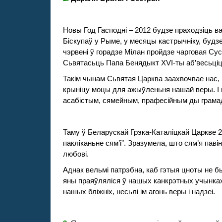
Новы Год Гасподні – 2012 будзе праходзіць ва
Біскупаў у Рыме, у месяцы кастрычніку, будз
чэрвені ў горадзе Мілан пройдзе чарговая Сус
Сьвятасьць Папа Бенядыкт
XVI
-ты аб’весьці
Такім чынам Сьвятая Царква заахвочвае нас
,
крыніцу моцы для ажыўленьня нашай веры. І к
асабістым, сямейным, прафесійным ды грамад
Таму ў
Беларускай Грэка-Каталіцкай Царкве 2
пакліканьне сям’і”.
Зразумела, што сям’я паві
любові.
Аднак вельмі патрэбна, каб
гэтыя цноты не бы
яны праяўляліся ў нашых канкрэтных учынках
нашых бліжніх, несьлі ім агонь веры і надзеі.