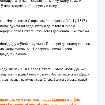
Беларусі атрымалі больш за тысячу гадоў таму. А
 ў перакладзе на беларускую мову.
ньня
Францішкам Скарынам беларускай Бібліі ў 1517 г.
рамках духоўнай падрыхтоўкі да гэтага Юбілею
ацьце Слова Божага – “жывога і дзейснага” – чытаючы
юбові да духоўнай спадчыны Беларусі ды сьведчаньнем
шую Бацькаўшчыну – Беларусь. Няхай Слова
праўднай любові.
ол адчыненай Кнігі Слова Божага, шчыра моляцца
, каб
ьведчыць на роднай мове – разам з братамі лацінскага абраду
актуальнасьць і неабходнасьць Слова Божага ў жыцьці нашай
арыстам, у
сім вернікам нашае Царквы ды ўсім
рцы і мужнасьці несьці агонь веры, надзеі ды