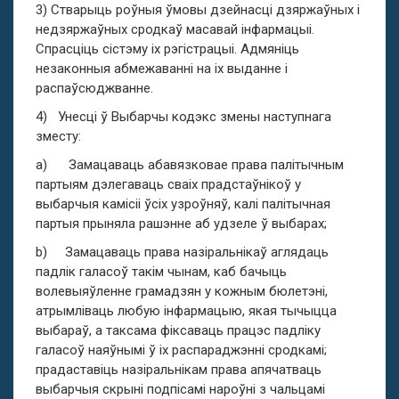
3) Стварыць роўныя ўмовы дзейнасці дзяржаўных і
недзяржаўных сродкаў масавай інфармацыі.
Спрасціць сістэму іх рэгістрацыі. Адмяніць
незаконныя абмежаванні на іх выданне і
распаўсюджванне.
4) Унесцi ў Выбарчы кодэкс змены наступнага
зместу:
a) Замацаваць абавязковае права палітычным
партыям дэлегаваць сваіх прадстаўнікоў у
выбарчыя камісіі ўсіх узроўняў, калі палітычная
партыя прыняла рашэнне аб удзеле ў выбарах;
b) Замацаваць права назіральнікаў аглядаць
падлік галасоў такім чынам, каб бачыць
волевыяўленне грамадзян у кожным бюлетэні,
атрымліваць любую інфармацыю, якая тычыцца
выбараў, а таксама фіксаваць працэс падліку
галасоў наяўнымі ў іх распараджэнні сродкамі;
прадаставіць назіральнікам права апячатваць
выбарчыя скрыні подпісамі нароўні з чальцамі