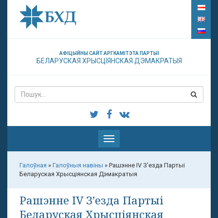
АФІЦЫЙНЫ САЙТ АРГКАМІТЭТА ПАРТЫІ
БЕЛАРУСКАЯ ХРЫСЦІЯНСКАЯ ДЭМАКРАТЫЯ
Паказаць
меню
Галоўная
»
Галоўныя навіны
»
Рашэнне IV З'езда Партыі
Беларуская Хрысціянская Дэмакратыя
Рашэнне IV З’езда Партыі
Беларуская Хрысціянская