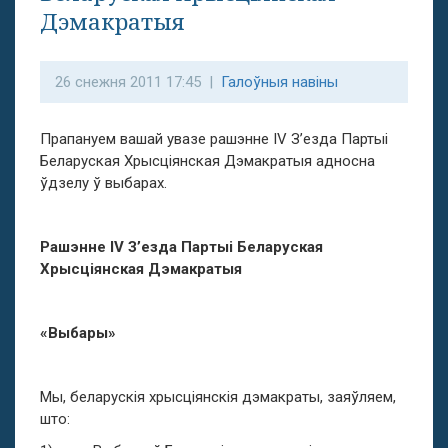
Дэмакратыя
26 снежня 2011 17:45 |
Галоўныя навіны
Прапануем вашай увазе рашэнне IV З’езда Партыі
Беларуская Хрысціянская Дэмакратыя адносна
ўдзелу ў выбарах.
Рашэнне
IV
З’езда Партыі Беларуская
Хрысціянская Дэмакратыя
«Выбары»
Мы, беларускія хрысціянскія дэмакраты, заяўляем,
што: