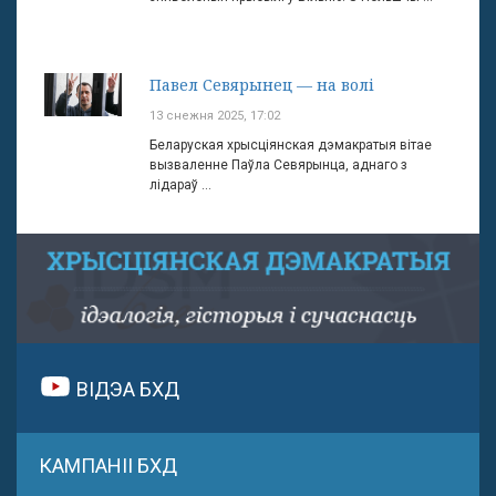
Павел Севярынец — на волі
13 снежня 2025, 17:02
Беларуская хрысціянская дэмакратыя вітае
вызваленне Паўла Севярынца, аднаго з
лідараў ...
ВІДЭА БХД
КАМПАНІІ БХД