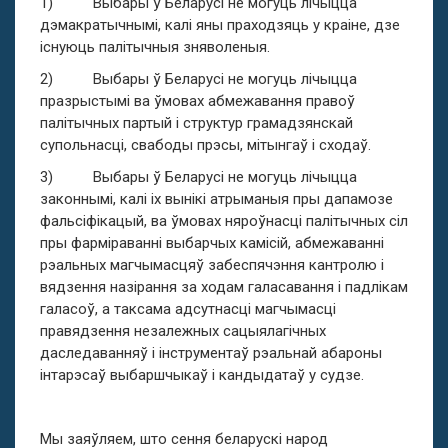
1) Выбары ў Беларусі не могуць лічыцца
дэмакратычнымі, калі яны праходзяць у краіне, дзе
існуюць палітычныя зняволеныя.
2) Выбары ў Беларусі не могуць лічыцца
празрыстымі ва ўмовах абмежавання правоў
палітычных партый і структур грамадзянскай
супольнасці, свабоды прэсы, мітынгаў і сходаў.
3) Выбары ў Беларусі не могуць лічыцца
законнымі, калі іх вынікі атрыманыя пры дапамозе
фальсіфікацый, ва ўмовах няроўнасці палітычных сіл
пры фарміраванні выбарчых камісій, абмежаванні
рэальных магчымасцяў забеспячэння кантролю і
вядзення назірання за ходам галасавання і падлікам
галасоў, а таксама адсутнасці магчымасці
правядзення незалежных сацыялагічных
даследаванняў і інструментаў рэальнай абароны
інтарэсаў выбаршчыкаў і кандыдатаў у судзе.
Мы заяўляем, што сення беларускі народ