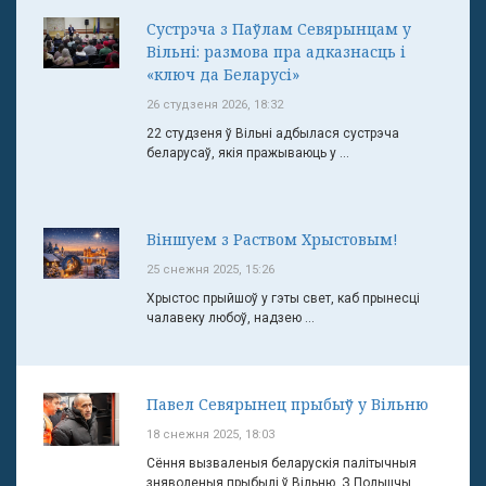
Сустрэча з Паўлам Севярынцам у
Вільні: размова пра адказнасць і
«ключ да Беларусі»
26 студзеня 2026, 18:32
22 студзеня ў Вільні адбылася сустрэча
беларусаў, якія пражываюць у ...
Віншуем з Раством Хрыстовым!
25 снежня 2025, 15:26
Хрыстос прыйшоў у гэты свет, каб прынесці
чалавеку любоў, надзею ...
Павел Севярынец прыбыў у Вільню
18 снежня 2025, 18:03
Сёння вызваленыя беларускія палітычныя
зняволеныя прыбылі ў Вільню. З Польшчы ...