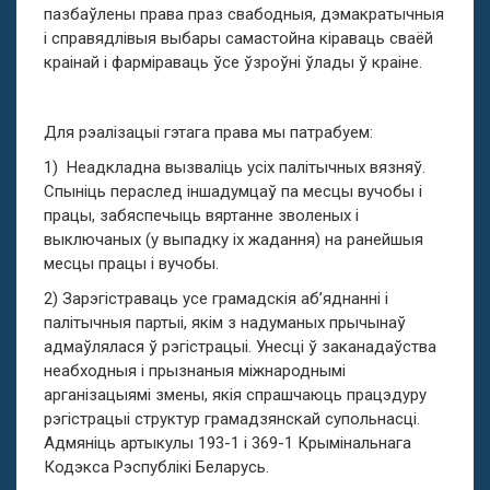
пазбаўлены права праз свабодныя, дэмакратычныя
і справядлівыя выбары самастойна кіраваць сваёй
краінай і фарміраваць ўсе ўзроўні ўлады ў краіне.
Для рэалізацыі гэтага права мы патрабуем:
1) Неадкладна вызваліць усіх палітычных вязняў.
Спыніць пераслед іншадумцаў па месцы вучобы і
працы, забяспечыць вяртанне зволеных і
выключаных (у выпадку іх жадання) на ранейшыя
месцы працы і вучобы.
2) Зарэгістраваць усе грамадскія аб’яднанні і
палітычныя партыі, якім з надуманых прычынаў
адмаўлялася ў рэгістрацыі. Унесці ў заканадаўства
неабходныя і прызнаныя міжнароднымі
арганізацыямі змены, якія спрашчаюць працэдуру
рэгістрацыі структур грамадзянскай супольнасці.
Адмяніць артыкулы 193-1 і 369-1 Крымінальнага
Кодэкса Рэспублікі Беларусь.