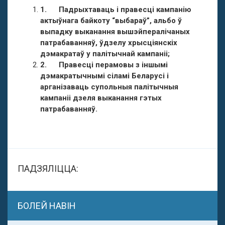
1.
Падрыхтаваць і правесці кампанію
актыўнага байкоту “выбараў”, альбо ў
выпадку выканання вышэйпералічаных
патрабаванняў, ўдзелу хрысціянскіх
дэмакратаў у палітычнай кампаніі;
2.
Правесці перамовы з іншымі
дэмакратычнымі сіламі Беларусі і
арганізаваць супольныя палітычныя
кампаніі дзеля выканання гэтых
патрабаванняў.
ПАДЗЯЛІЦЦА:
БОЛЕЙ НАВІН