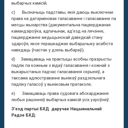
выбарчых камісій;
c) Вызначыць падставы, якія даюць выключнае
права на датэрміновае галасаванне і галасаванне па
месцы жыхарства (дакументальна пацверджаная
камандзіроўка, адпачынак, ад’езд на лячэнне,
пацверджанне медыцынскай даведкай стану
здароўя, якое перашкаджае выбаршчыку асабіста
наведаць ўчастак у дзень выбараў);
d) Замацаваць на практыцы асобны празрысты
падлік па кожным з відаў галасавання і кожнай з
выкарыстаных падчас галасавання скрыняў, а
таксама адлюстраванне вынікаў раздзельнага
падліку галасоў у выніковым пратаколе;
e) Замацаваць права судовага абскарджання
любых рашэнняў выбарчых камісій усіх узроўняў.
З’езд партыі БХД даручае Нацыянальнай
Радзе БХД: