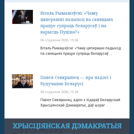
Віталь Рымашэўскі: «Чаму
цяперашні падыход па санкцыях
працуе супраць беларусаў і на
карысць Пуціна?»
06 студзеня 2026, 15:26
Віталь Рымашэўскі: «Чаму цяперашні падыход
па санкцыях працуе супраць беларусаў ...
Павел Севярынец — пра падзеі і
будучыню Беларусі
06 студзеня 2026, 15:24
Павел Севярынец, адзін з лідараў Беларускай
Хрысціянскай Дэмакратыі, даў шэраг ...