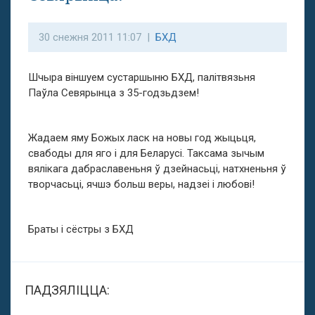
30 снежня 2011 11:07 |
БХД
Шчыра віншуем сустаршыню БХД, палітвязьня
Паўла Севярынца з 35-годзьдзем!
Жадаем яму Божых ласк на новы год жыцьця,
свабоды для яго і для Беларусі. Таксама зычым
вялікага дабраславеньня ў дзейнасьці, натхненьня ў
творчасьці, ячшэ больш веры, надзеі і любові!
Браты і сёстры з БХД
ПАДЗЯЛІЦЦА: