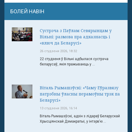
БОЛЕЙ НАВІН
Сустрэча з Паўлам Севярынцам у
Вільні: размова пра адказнасць і
«ключ да Беларусі»
26 студзеня 2026, 18:32
22 студзеня ў Вільні адбылася сустрэча
беларусаў, якія пражываюць у ...
Віталь Рымашэўскі: «Чаму Еўразвязу
патрэбны ўласны перамоўны трэк па
Беларусі»
13 студзеня 2026, 16:14
Віталь Рымашэўскі, адзін з лідараў Беларускай
Хрысціянскай Дэмакратыі, у інтэрв’ю ...