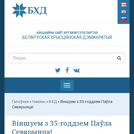
АФІЦЫЙНЫ САЙТ АРГКАМІТЭТА ПАРТЫІ
БЕЛАРУСКАЯ ХРЫСЦІЯНСКАЯ ДЭМАКРАТЫЯ
Паказаць
меню
Галоўная
»
Навіны
»
БХД
»
Віншуем з 35-годдзем Паўла
Севярынца!
Віншуем з 35-годдзем Паўла
Севярынца!