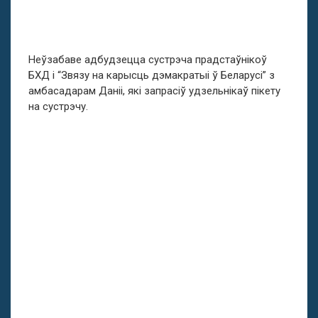
Неўзабаве адбудзецца сустрэча прадстаўнікоў
БХД і “Звязу на карысць дэмакратыі ў Беларусі” з
амбасадарам Даніі, які запрасіў удзельнікаў пікету
на сустрэчу.