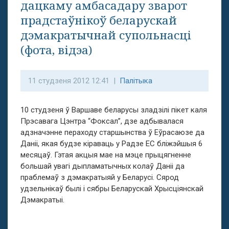
дацкаму амбасадару зварот
прадстаўнікоў беларускай
дэмакратычнай супольнасці
(фота, відэа)
11 студзеня 2012 12:41 |
Палітыка
10 студзеня ў Варшаве беларусы зладзілі пікет каля
Прэсавага Цэнтра “Фоксал”, дзе адбывалася
адзначэнне пераходу старшынства ў Еўрасаюзе да
Даніі, якая будзе кіраваць у Радзе ЕС бліжэйшыя 6
месяцаў. Гэтая акцыя мае на мэце прыцягненне
большай увагі дыпламатычных колаў Даніі да
праблемаў з дэмакратыяй у Беларусі. Сярод
удзельнікаў былі і сябры Беларускай Хрысціянскай
Дэмакратыі.