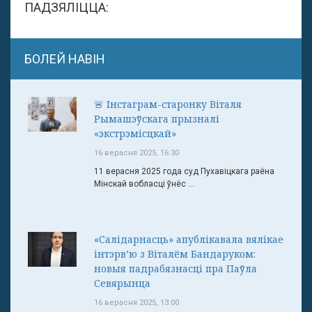
ПАДЗЯЛІЦЦА:
БОЛЕЙ НАВІН
🚨 Інстаграм-старонку Віталя
Рымашэўскага прызналі
«экстрэмісцкай»
16 верасня 2025, 16:30
11 верасня 2025 года суд Пухавіцкага раёна
Мінскай вобласці ўнёс ...
«Салідарнасць» апублікавала вялікае
інтэрв’ю з Віталём Бандаруком:
новыя падрабязнасці пра Паўла
Севярынца
16 верасня 2025, 13:00