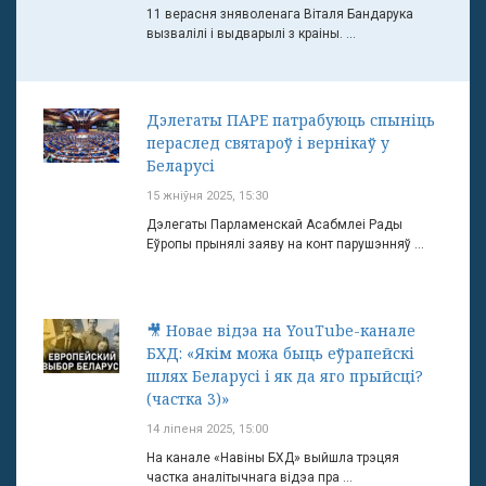
11 верасня зняволенага Віталя Бандарука
вызвалілі і выдварылі з краіны. ...
Дэлегаты ПАРЕ патрабуюць спыніць
пераслед святароў і вернікаў у
Беларусі
15 жніўня 2025, 15:30
Дэлегаты Парламенскай Асабмлеі Рады
Еўропы прынялі заяву на конт парушэнняў ...
🎥 Новае відэа на YouTube-канале
БХД: «Якім можа быць еўрапейскі
шлях Беларусі і як да яго прыйсці?
(частка 3)»
14 ліпеня 2025, 15:00
На канале «Навіны БХД» выйшла трэцяя
частка аналітычнага відэа пра ...