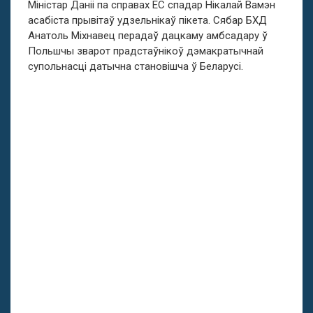
Міністар Даніі па справах ЕС спадар Нікалай Вамэн
асабіста прывітаў удзельнікаў пікета. Сябар БХД
Анатоль Міхнавец перадаў дацкаму амбсадару ў
Польшчы зварот прадстаўнікоў дэмакратычнай
супольнасці датычна становішча ў Беларусі.