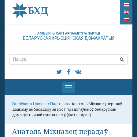
АФІЦЫЙНЫ САЙТ АРГКАМІТЭТА ПАРТЫІ
БЕЛАРУСКАЯ ХРЫСЦІЯНСКАЯ ДЭМАКРАТЫЯ
Паказаць
меню
Галоўная
»
Навіны
»
Палітыка
»
Анатоль Міхнавец перадаў
дацкаму амбасадару зварот прадстаўнікоў беларускай
дэмакратычнай супольнасці (фота, відэа)
Анатоль Міхнавец перадаў