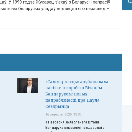
С
ў. У 1999 годзе Жукавец з’ехаў з Беларусі і папрасіў
іцыятывы беларускіх уладаў вядзецца яго пераслед –
«Салідарнасць» апублікавала
вялікае інтэрв’ю з Віталём
Бандаруком: новыя
падрабязнасці пра Паўла
Севярынца
16 верасня 2025, 13:00
11 верасня зняволенага Віталя
Бандарука вызвалілі і выдварылі з