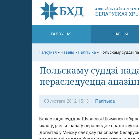
АФІЦЫЙНЫ САЙТ АРГКАМІТ
БЕЛАРУСКАЯ ХР
ГАЛОЎНАЯ
НАВІНЫ
Галоўная
»
Навіны
»
Палітыка
»
Польскаму суддзі па
Польскаму суддзі пад
пераследуецца апазіцы
03 лютага 2012 15:13 |
Палітыка
Беластоцкі суддзя Шчэнсны Шыманскі збірае
якая ўдзельнічала ў пераследзе прадстаўнік
допытах у Мінску сведкаў па справе беларуск