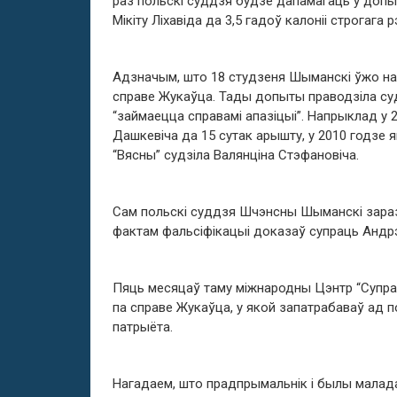
раз польскі суддзя будзе дапамагаць у допыт
Мікіту Ліхавіда да 3,5 гадоў калоніі строгага 
Адзначым, што 18 студзеня Шыманскі ўжо нав
справе Жукаўца. Тады допыты праводзіла суд
“займаецца справамі апазіцыі”. Напрыклад у 2
Дашкевіча да 15 сутак арышту, у 2010 годзе я
“Вясны” судзіла Валянціна Стэфановіча.
Сам польскі суддзя Шчэнсны Шыманскі зараз
фактам фальсіфікацыі доказаў супраць Андр
Пяць месяцаў таму міжнародны Цэнтр “Супра
па справе Жукаўца, у якой запатрабаваў ад п
патрыёта.
Нагадаем, што прадпрымальнік і былы малад