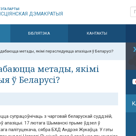
ЭТА ПАРТЫІ
ЫСЦІЯНСКАЯ ДЭМАКРАТЫЯ
БІБЛІЯТЭКА
КАНТАКТЫ
дабаюцца метады, якімі пераследуецца апазіцыя ў Беларусі?
абаюцца метады, якімі
я ў Беларусі?
К
цца супрацоўнічаць з чарговай беларускай суддзёй,
оў апазіцыі. 17 лютага Шыманскі прыме ўдзел ў
ага палітуцекача, сябра БХД Андрэя Жукаўца. У гэты