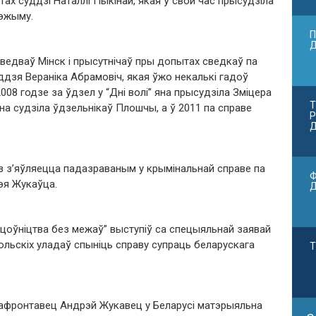
ах суддзі Наталлі Пыкінай, якая ў свой час прысудзіла
рэжыму.
П
едваў Мінск і прысутнічаў пры допытах сведкаў па
дзя Вераніка Абрамовіч, якая ўжо некалькі гадоў
008 годзе за ўдзел у “Дні волі” яна прысудзіла Зміцера
Т
на судзіла ўдзельнікаў Плошчы, а ў 2011 па справе
Р
Д
 з’яўляецца падазраваным у крымінальнай справе па
Ф
эя Жукаўца.
цоўніцтва без межаў” выступіў са спецыяльнай заявай
ольскіх уладаў спыніць справу супраць беларускага
Т
афронтавец Андрэй Жукавец у Беларусі матэрыяльна