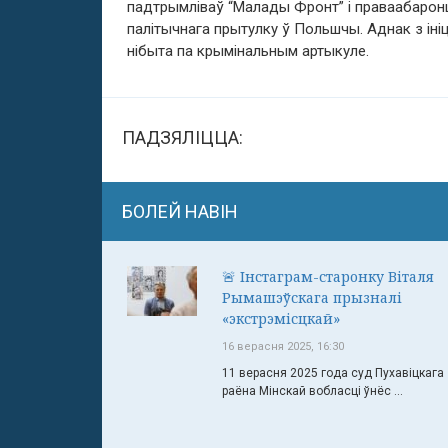
падтрымліваў “Малады Фронт” і праваабаронца
палітычнага прытулку ў Польшчы. Аднак з ін
нібыта па крымінальным артыкуле.
ПАДЗЯЛІЦЦА:
БОЛЕЙ НАВІН
🚨 Інстаграм-старонку Віталя
Рымашэўскага прызналі
«экстрэмісцкай»
16 верасня 2025, 16:30
11 верасня 2025 года суд Пухавіцкага
раёна Мінскай вобласці ўнёс ...