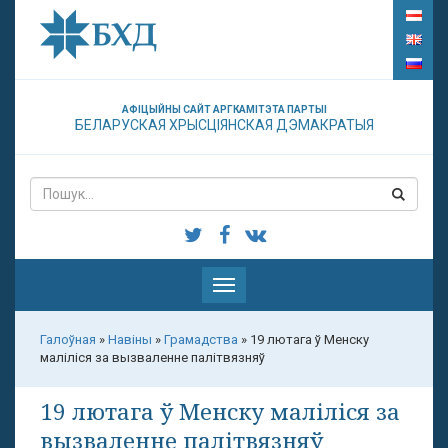
АФІЦЫЙНЫ САЙТ АРГКАМІТЭТА ПАРТЫІ
БЕЛАРУСКАЯ ХРЫСЦІЯНСКАЯ ДЭМАКРАТЫЯ
Паказаць
меню
Галоўная
»
Навіны
»
Грамадства
»
19 лютага ў Менску
маліліся за вызваленне палітвязняў
19 лютага ў Менску маліліся за
вызваленне палітвязняў