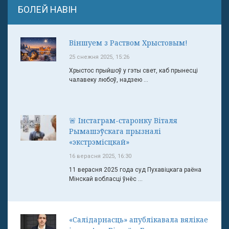
БОЛЕЙ НАВІН
Віншуем з Раством Хрыстовым!
25 снежня 2025, 15:26
Хрыстос прыйшоў у гэты свет, каб прынесці
чалавеку любоў, надзею ...
🚨 Інстаграм-старонку Віталя
Рымашэўскага прызналі
«экстрэмісцкай»
16 верасня 2025, 16:30
11 верасня 2025 года суд Пухавіцкага раёна
Мінскай вобласці ўнёс ...
«Салідарнасць» апублікавала вялікае