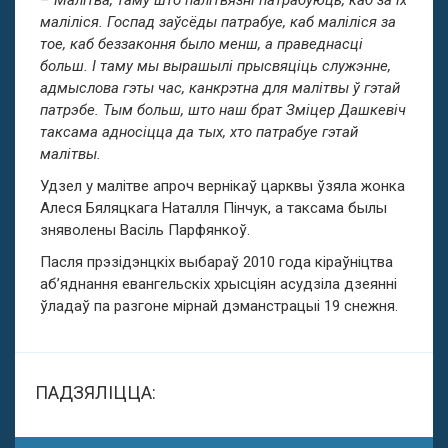
– Малітва, таму што палітвязні патрабуюць, каб за іх
маліліся. Госпад заўсёды патрабуе, каб маліліся за
тое, каб беззаконня было менш, а праведнасці
больш. І таму мы вырашылі прысвяціць служэнне,
адмыслова гэты час, канкрэтна для малітвы ў гэтай
патрэбе. Тым больш, што наш брат Зміцер Дашкевіч
таксама адносіцца да тых, хто патрабуе гэтай
малітвы.
Удзел у малітве апроч вернікаў царквы ўзяла жонка
Алеся Бяляцкага Наталля Пінчук, а таксама былы
зняволены Васіль Парфянкоў.
Пасля прэзідэнцкіх выбараў 2010 года кіраўніцтва
аб’яднання евангельскіх хрысціян асудзіла дзеянні
ўладаў па разгоне мірнай дэманстрацыі 19 снежня.
ПАДЗЯЛІЦЦА: