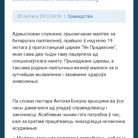
20 лютага 2012 04:59 |
Грамадства
Адмысловае служэнне, прысвечанае малітве за
беларускіх палітвязняў, прайшло ў нядзелю 19
лютага ў пратэстанцкай царкве “Ян Прадвеснік”,
якая сама два тыдні таму пацярпела ад
спецназаўскага налёту. Прыхаджане царквы, а
таксама родныя палітычных вязняў маліліся за іх
хутчэйшае вызваленне і захаванне здароўя
зняволеных.
Па словах пастара Антонія Бокуна хрысціяне ва ўсе
часы дамагаліся ад уладаў справядлівасці і
законнасці. Асаблівым чынам гэта патрэбна ў час,
калі за кратамі працягваюць знаходзіцца незаконна
асуджаныя: