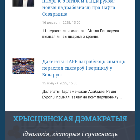
інтэрв’ю з Віталём Бандаруком:
новыя падрабязнасці пра Паўла
Севярынца
16 верасня 2025, 13:00
11 верасня зняволенага Віталя Бандарука
вызвалілі і выдварылі з краіны. ...
Дэлегаты ПАРЕ патрабуюць спыніць
пераслед святароў і вернікаў у
Беларусі
15 жніўня 2025, 15:30
Дэлегаты Парламенскай Асабмлеі Рады
Еўропы прынялі заяву на конт парушэнняў ...