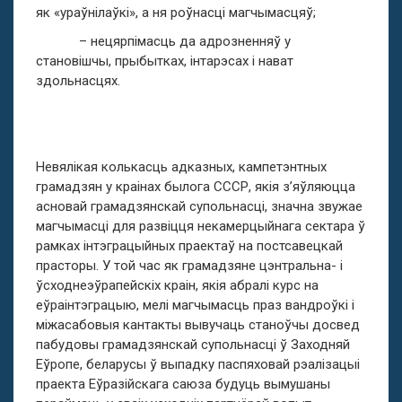
як «ураўнілаўкі», а ня роўнасці магчымасцяў;
– нецярпімасць да адрозненняў у
становішчы, прыбытках, інтарэсах і нават
здольнасцях.
Невялікая колькасць адказных, кампетэнтных
грамадзян у краінах былога СССР, якія з’яўляюцца
асновай грамадзянскай супольнасці, значна звужае
магчымасці для развіцця некамерцыйнага сектара ў
рамках інтэграцыйных праектаў на постсавецкай
прасторы. У той час як грамадзяне цэнтральна- і
ўсходнеэўрапейскіх краін, якія абралі курс на
еўраінтэграцыю, мелі магчымасць праз вандроўкі і
міжасабовыя кантакты вывучаць станоўчы досвед
пабудовы грамадзянскай супольнасці ў Заходняй
Еўропе, беларусы ў выпадку паспяховай рэалізацыі
праекта Еўразійскага саюза будуць вымушаны