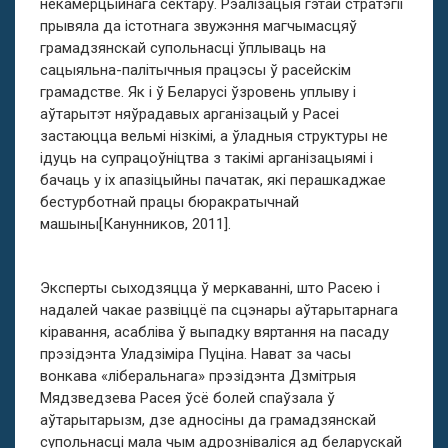
некамерцыйнага сектару. Рэалізацыя гэтай стратэгіі
прывяла да істотнага звужэння магчымасцяў
грамадзянскай супольнасці ўплываць на
сацыяльна-палітычныя працэсы ў расейскім
грамадстве. Як і ў Беларусі ўзровень уплыву і
аўтарытэт няўрадавых арганізацый у Расеі
застаюцца вельмі нізкімі, а ўладныя структуры не
ідуць на супрацоўніцтва з такімі арганізацыямі і
бачаць у іх апазіцыйны пачатак, які перашкаджае
бестурботнай працы бюракратычнай
машыны[Канунников, 2011].
Эксперты сыходзяцца ў меркаванні, што Расею і
надалей чакае развіццё па сцэнары аўтарытарнага
кіравання, асабліва ў выпадку вяртання на пасаду
прэзідэнта Уладзіміра Пуціна. Нават за часы
вонкава «ліберальнага» прэзідэнта Дзмітрыя
Мядзведзева Расея ўсё болей спаўзала ў
аўтарытарызм, дзе адносіны да грамадзянскай
супольнасці мала чым адрозніваліся ад беларускай