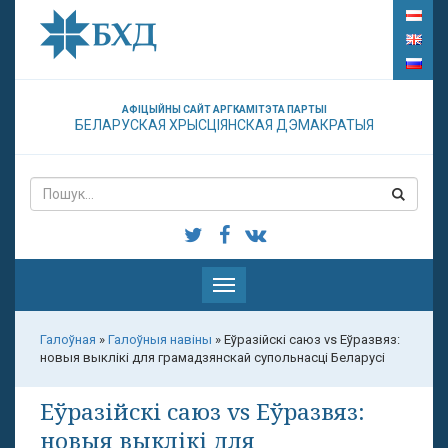
АФІЦЫЙНЫ САЙТ АРГКАМІТЭТА ПАРТЫІ
БЕЛАРУСКАЯ ХРЫСЦІЯНСКАЯ ДЭМАКРАТЫЯ
Паказаць
меню
Галоўная
»
Галоўныя навіны
»
Еўразійскі саюз vs Еўразвяз:
новыя выклікі для грамадзянскай супольнасці Беларусі
Еўразійскі саюз vs Еўразвяз:
новыя выклікі для