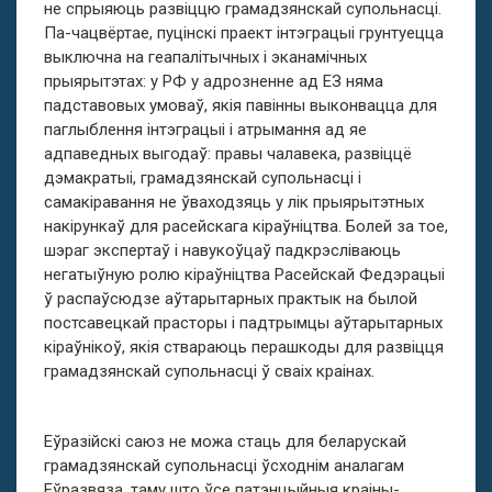
не спрыяюць развіццю грамадзянскай супольнасці.
Па-чацвёртае, пуцінскі праект інтэграцыі грунтуецца
выключна на геапалітычных і эканамічных
прыярытэтах: у РФ у адрозненне ад ЕЗ няма
падставовых умоваў, якія павінны выконвацца для
паглыблення інтэграцыі і атрымання ад яе
адпаведных выгодаў: правы чалавека, развіццё
дэмакратыі, грамадзянскай супольнасці і
самакіравання не ўваходзяць у лік прыярытэтных
накірункаў для расейскага кіраўніцтва. Болей за тое,
шэраг экспертаў і навукоўцаў падкрэсліваюць
негатыўную ролю кіраўніцтва Расейскай Федэрацыі
ў распаўсюдзе аўтарытарных практык на былой
постсавецкай прасторы і падтрымцы аўтарытарных
кіраўнікоў, якія ствараюць перашкоды для развіцця
грамадзянскай супольнасці ў сваіх краінах.
Еўразійскі саюз не можа стаць для беларускай
грамадзянскай супольнасці ўсходнім аналагам
Еўразвяза, таму што ўсе патэнцыйныя краіны-