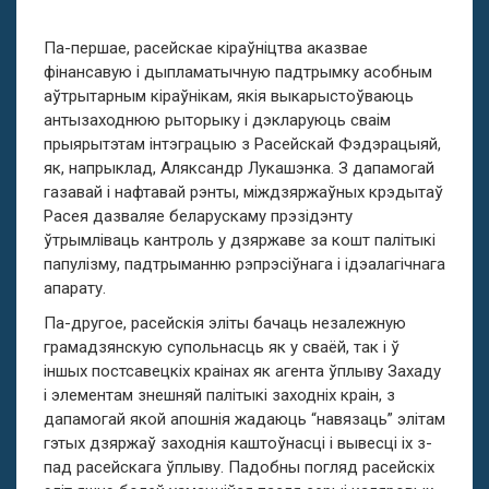
Па-першае, расейскае кіраўніцтва аказвае
фінансавую і дыпламатычную падтрымку асобным
аўтрытарным кіраўнікам, якія выкарыстоўваюць
антызаходнюю рыторыку і дэкларуюць сваім
прыярытэтам інтэграцыю з Расейскай Фэдэрацыяй,
як, напрыклад, Аляксандр Лукашэнка. З дапамогай
газавай і нафтавай рэнты, міждзяржаўных крэдытаў
Расея дазваляе беларускаму прэзідэнту
ўтрымліваць кантроль у дзяржаве за кошт палітыкі
папулізму, падтрыманню рэпрэсіўнага і ідэалагічнага
апарату.
Па-другое, расейскія эліты бачаць незалежную
грамадзянскую супольнасць як у сваёй, так і ў
іншых постсавецкіх краінах як агента ўплыву Захаду
і элементам знешняй палітыкі заходніх краін, з
дапамогай якой апошнія жадаюць “навязаць” элітам
гэтых дзяржаў заходнія каштоўнасці і вывесці іх з-
пад расейскага ўплыву. Падобны погляд расейскіх