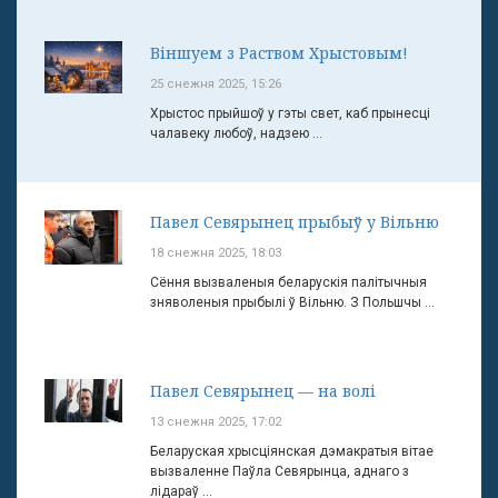
Віншуем з Раством Хрыстовым!
25 снежня 2025, 15:26
Хрыстос прыйшоў у гэты свет, каб прынесці
чалавеку любоў, надзею ...
Павел Севярынец прыбыў у Вільню
18 снежня 2025, 18:03
Сёння вызваленыя беларускія палітычныя
зняволеныя прыбылі ў Вільню. З Польшчы ...
Павел Севярынец — на волі
13 снежня 2025, 17:02
Беларуская хрысціянская дэмакратыя вітае
вызваленне Паўла Севярынца, аднаго з
лідараў ...