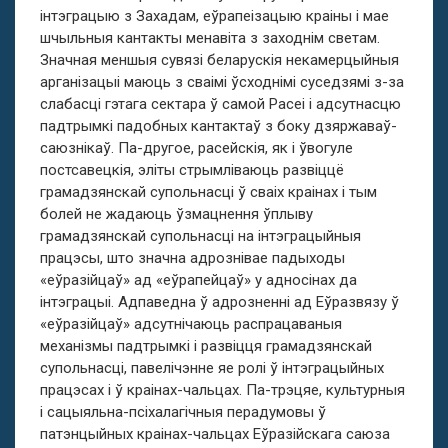
інтэграцыю з Захадам, еўрапеізацыю краіны і мае
шчыльныя кантакты менавіта з заходнім светам.
Значная меншыя сувязі беларускія некамерцыйныя
арганізацыі маюць з сваімі ўсходнімі суседзямі з-за
слабасці гэтага сектара ў самой Расеі і адсутнасцю
падтрымкі падобных кантактаў з боку дзяржаваў-
саюзнікаў. Па-другое, расейскія, як і ўвогуле
постсавецкія, эліты стрымліваюць развіццё
грамадзянскай супольнасці ў сваіх краінах і тым
болей не жадаюць ўзмацнення ўплыву
грамадзянскай супольнасці на інтэграцыйныя
працэсы, што значна адрознівае падыходы
«еўразійцаў» ад «еўрапейцаў» у адносінах да
інтэграцыі. Адпаведна ў адрозненні ад Еўразвязу ў
«еўразійцаў» адсутнічаюць распрацаваныя
механізмы падтрымкі і развіцця грамадзянскай
супольнасці, павелічэнне яе ролі ў інтэграцыйных
працэсах і ў краінах-чальцах. Па-трэцяе, культурныя
і сацыяльна-псіхалагічныя перадумовы ў
патэнцыйных краінах-чальцах Еўразійскага саюза