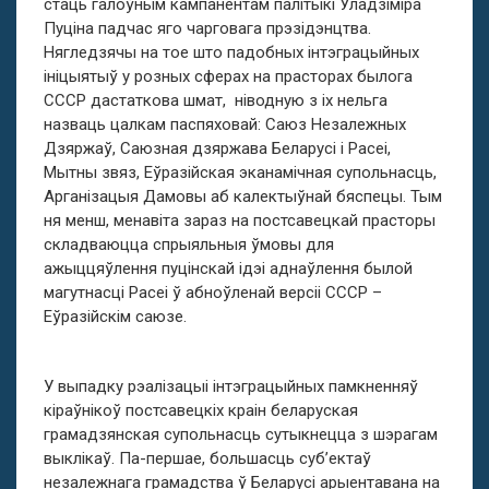
стаць галоўным кампанентам палітыкі Ўладзіміра
Пуціна падчас яго чарговага прэзідэнцтва.
Нягледзячы на тое што падобных інтэграцыйных
ініцыятыў у розных сферах на прасторах былога
СССР дастаткова шмат, ніводную з іх нельга
назваць цалкам паспяховай: Саюз Незалежных
Дзяржаў, Саюзная дзяржава Беларусі і Расеі,
Мытны звяз, Еўразійская эканамічная супольнасць,
Арганізацыя Дамовы аб калектыўнай бяспецы. Тым
ня менш, менавіта зараз на постсавецкай прасторы
складваюцца спрыяльныя ўмовы для
ажыццяўлення пуцінскай ідэі аднаўлення былой
магутнасці Расеі ў абноўленай версіі СССР –
Еўразійскім саюзе.
У выпадку рэалізацыі інтэграцыйных памкненняў
кіраўнікоў постсавецкіх краін беларуская
грамадзянская супольнасць сутыкнецца з шэрагам
выклікаў. Па-першае, большасць суб’ектаў
незалежнага грамадства ў Беларусі арыентавана на