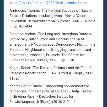
<
http://polit.ru/lectures/2010/06/01/ukraine.html
>
Ambrosio, Thomas. The Political Success of Russia-
Belarus Relations: Insulating Minsk from a ‘Color’
Revolution. Demokratizatsiya, Summer, 2006, v.14, no.3
– p.p. 407-434.
Emerson Michael. The Long and Hazardous Route to
Democracy: Introduction and Conclusions. In M.
Emerson and R.Youngs, eds., Democracy’s Plight in the
European Neighbourhood: Struggling transitions and
proliferating dynasties, Brussels: The Centre for
European Policy Studies, 2009. – pp. 1-30.
Kagan, Robert. The Return of History and the End of
Dreams / Robert Kagan. – NY: Alfred A. Knopf , 2008.-
116 p.
Kastner, Antje. Russia : supporting non-democratic
tendencies in the Post-Soviet space? / Antje Kastner. –
In: Briefing Paper / Deutsches Institut fur
Entwicklungspolitik (Bonn), (2010) 2, P. 1-4.