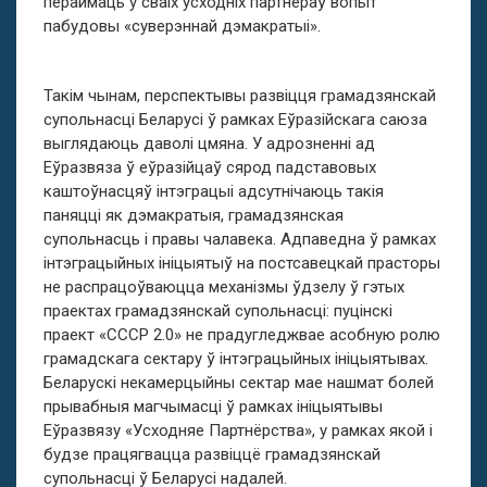
пераймаць у сваіх усходніх партнёраў вопыт
пабудовы «суверэннай дэмакратыі».
Такім чынам, перспектывы развіцця грамадзянскай
супольнасці Беларусі ў рамках Еўразійскага саюза
выглядаюць даволі цмяна. У адрозненні ад
Еўразвяза ў еўразійцаў сярод падставовых
каштоўнасцяў інтэграцыі адсутнічаюць такія
паняцці як дэмакратыя, грамадзянская
супольнасць і правы чалавека. Адпаведна ў рамках
інтэграцыйных ініцыятыў на постсавецкай прасторы
не распрацоўваюцца механізмы ўдзелу ў гэтых
праектах грамадзянскай супольнасці: пуцінскі
праект «СССР 2.0» не прадугледжвае асобную ролю
грамадскага сектару ў інтэграцыйных ініцыятывах.
Беларускі некамерцыйны сектар мае нашмат болей
прывабныя магчымасці ў рамках ініцыятывы
Еўразвязу «Усходняе Партнёрства», у рамках якой і
будзе працягвацца развіццё грамадзянскай
супольнасці ў Беларусі надалей.