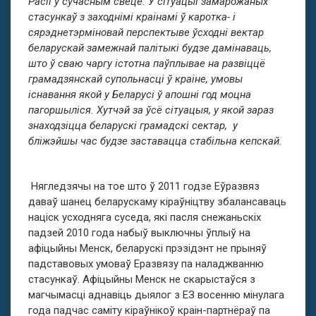
Расіі ў сучасным свеце. У сітуацыі замарожаных
стасункаў з заходнімі краінамі ў каротка- і
сярэднетэрміновай перспектыве ўсходні вектар
беларускай замежнай палітыкі будзе дамінаваць,
што ў сваю чаргу істотна паўплывае на развіццё
грамадзянскай супольнасці ў краіне, умовы
існавання якой у Беларусі ў апошні год моцна
пагоршыліся. Хутчэй за ўсё сітуацыя, у якой зараз
знаходзіцца беларускі грамадскі сектар, у
бліжэйшы час будзе заставацца стабільна кепскай.
Нягледзячы на тое што ў 2011 годзе Еўразвяз
даваў шанец беларускаму кіраўніцтву збалансаваць
націск усходняга суседа, які пасля снежаньскіх
падзей 2010 года набыў выключны ўплыў на
афіцыйны Менск, беларускі прэзідэнт не прыняў
падставовых умоваў Еразвязу па наладжванню
стасункаў. Афіцыйны Менск не скарыстаўся з
магчымасці аднавіць дыялог з ЕЗ восенню мінулага
года падчас саміту кіраўнікоў краін-партнёраў па