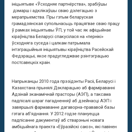
ініцыятыве «Ўсходняе партнёрства», зрабіўшы
дэмарш і адклікаўшы сваю дэлегацыю з
мерапрыемства. Пры гэтым беларуская
грамадзянская супольнасьць працягвае сваю працу
ў рамках ініцыятывы ЎП, у той час як афіцыйнае
кіраўніцтва Беларусі спакусілася на «пернікі»
ўсходняга суседа і цалкам патрымала
інтэграцыйныя ініцыятывы кіраўніцтва Расейскай
Федэрацыі, якое прадугледжвае рэінтэграцыю
постсавецкіх краін.
Напрыканцы 2010 года прэзідэнты Расіі, Беларусі і
Казахстана прынялі Дэкларацыю аб фарміраванні
Адзінай эканамічнай прасторы (АЭП), а таксама
падпісалі шэраг пагадненняў аб дзейнасці АЭП і
завяршылі фармаванне дагаворна-прававой базы
гэтага аб’яднання. У 2012 годзе плануецца
падпісанне дакументаў аб стварэньні новага
амбіцыйнага праекта «Еўразійскі саюз», які павінен