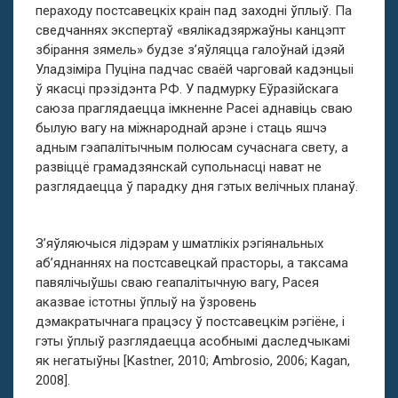
пераходу постсавецкіх краін пад заходні ўплыў. Па
сведчаннях экспертаў «вялікадзяржаўны канцэпт
збірання зямель» будзе з’яўляцца галоўнай ідэяй
Уладзіміра Пуціна падчас сваёй чарговай кадэнцыі
ў якасці прэзідэнта РФ. У падмурку Еўразійскага
саюза праглядаецца імкненне Расеі аднавіць сваю
былую вагу на міжнароднай арэне і стаць яшчэ
адным гэапалітычным полюсам сучаснага свету, а
развіццё грамадзянскай супольнасці нават не
разглядаецца ў парадку дня гэтых велічных планаў.
З’яўляючыся лідэрам у шматлікіх рэгіянальных
аб’яднаннях на постсавецкай прасторы, а таксама
павялічыўшы сваю геапалітычную вагу, Расея
аказвае істотны ўплыў на ўзровень
дэмакратычнага працэсу ў постсавецкім рэгіёне, і
гэты ўплыў разглядаецца асобнымі даследчыкамі
як негатыўны [Kastner, 2010; Ambrosio, 2006; Kagan,
2008].