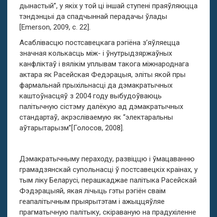
дынастый”, у якіх у той ці іншай ступені праяўляюцца
тэндэнцыі да спадчыннай перадачы ўлады
[Emerson, 2009, c. 22].
Асаблівасцю постсавецкага рэгіёна з’яўляецца
значная колькасць між- і ўнутрыдзяржаўных
канфліктаў і вялікім уплывам такога міжнароднага
актара як Расейская Федэрацыя, эліты якой пры
фармальнай прыхільнасці да дэмакратычных
каштоўнасцяў з 2004 году выбудоўваюць
палітычную сістэму далёкую ад дэмакратычных
стандартаў, акрэсліваемую як “электаральны
аўтарытарызм”[Голосов, 2008].
Дэмакратычныму пераходу, развіццю і ўмацаванню
грамадзянскай супольнасці ў постсавецкіх краінах, у
тым ліку Беларусі, перашкаджае палітыка Расейскай
Фэдэрацыяй, якая лічыць гэты рэгіён сваім
геапалітычным прыярытэтам і ажыццяўляе
прагматычную палітыку, скіраваную на прадухіленне