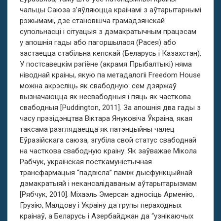
чальцы Саюза з’яўляюцца краінамі з аўтарытарнымі
рэжымамі, дзе становішча грамадзянскай
супольнасці і сітуацыя з дэмакратычным працэсам
у апошнія гады або пагоршылася (Расея) або
застаецца стабільна кепскай (Беларусь і Казахстан).
У постсавецкім рэгіёне (акрамя Прыбалтыкі) няма
ніводнай краіны, якую па метадалогіі Freedom House
можна акрэсліць як свабодную: сем дзяржаў
вызначаюцца як несвабодныя і пяць як часткова
свабодныя [Puddington, 2011]. За апошнія два гады з
часу прэзідэнцтва Віктара Януковіча Ўкраіна, якая
таксама разглядаецца як патэнцыйны чалец
Еўразійскага саюза, згубіла свой статус свабоднай
на часткова свабодную краіну. Як заўважае Мікола
Рабчук, украінская посткамуністычная
трансфармацыя “падвісла” паміж дысфункцыйнай
дэмакратыяй і некансалідаваным аўтарытарызмам
[Рябчук, 2010]. Міхаэль Эмерсан адносіць Арменію,
Грузію, Малдову і Украіну да групы пераходных
краінаў, а Беларусь і Азербайджан да “узнікаючых