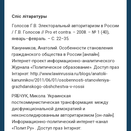
Спіс літаратуры
Голосов Г.В. Электоральный авторитаризм в России
/ Г.В. Голосов // Pro et contra. – 2008. – № 1 (40),
январь–февраль. – С. 22–35.
Канунников, Анатолий. Особенности становления
гражданского общества в России [анлайн].
Интернет-проект информационно-аналитического
Журнала «Политическое образование». Доступ праз
Інтэрнэт: http://www.lawinrussia.ru/blogs/anatolii-
kanunnikov/2011/06/01/osobennosti-stanovleniya-
grazhdanskogo-obshchestva-v-rossii
РЯБЧУК, Микола. Украинская
посткоммунистическая трансформация: между
дисфункциональной демократией и
неконсолидированным авторитаризмом [он-лайн].
Информационно-политический интернет-канал
«Полит.Ру» . Доступ праз Інтэрнэт: