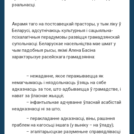
рэальнасці.
Акрамя таго на постсавецкай прасторы, у тым ліку ў
Беларусі, адсутнічаюць культурныя і сацыяльна-
псіхалагічныя перадумовы развіцця грамадзянскай
супольнасці. Беларускае насельніцтва мае шмат у
чым падобныя рысы, якімі Алена Басіна
характэрызуе расейскага грамадзяніна:
– нежаданне, якое перажываецца як
немагчымасць і няздольнасць ўзяць на сябе
адказнасць за тое, што адбываецца ў грамадстве, і
нават за ўласнае жыццё;
– інфантыльнае адчуванне ўласнай асабістай
неадказнасці ні за што;
– перакладанне адказнасці, віны, рашэння
праблем на кагосьці іншага (у выніку – на ўладу);
– эгалітарысцкае разуменьне справядлівасці