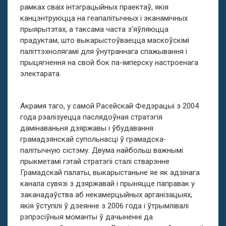
рамках сваіх інтэграцыйных праектаў, якія
канцэнтруюцца на геапалітычных і эканамічных
прыярытэтах, а таксама часта з’яўляюцца
прадуктам, што выкарыстоўваецца маскоўскімі
паліттэхнолягамі для ўнутраннага спажывання і
прыцягнення на свой бок па-імперску настроенага
электарата.
Акрамя таго, у самой Расейскай Федэрацыі з 2004
года рэалізуецца паслядоўная стратэгія
дамінаваньня дзяржавы і ўбудавання
грамадзянскай супольнасці ў грамадска-
палітычную сістэму. Двума найбольш важнымі
прыкметамі гэтай стратэгіі сталі стварэнне
Грамадскай палаты, выкарыстаньне яе як адзінага
канала сувязі з дзяржавай і прыняцце паправак у
заканадаўства аб некамерцыйных арганізацыях,
якія ўступілі ў дзеянне з 2006 года і ўтрымлівалі
рэпрэсіўныя моманты ў дачыненні да