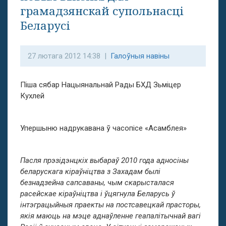
грамадзянскай супольнасці
Беларусі
27 лютага 2012 14:38 |
Галоўныя навіны
Піша сябар Нацыянальнай Рады БХД Зьміцер
Кухлей
Упершыню надрукавана ў часопісе «Асамблея»
Пасля прэзідэнцкіх выбараў 2010 года адносіны
беларускага кіраўніцтва з Захадам былі
безнадзейна сапсаваны, чым скарысталася
расейскае кіраўніцтва і ўцягнула Беларусь ў
інтэграцыйныя праекты на постсавецкай прасторы,
якія маюць на мэце аднаўленне геапалітычнай вагі