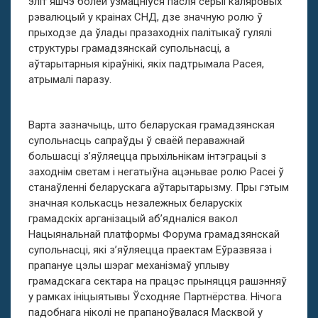
эліт яшчэ болей узмацніўся пасля серыі каляровых
рэвалюцый у краінах СНД, дзе значную ролю ў
прыходзе да ўлады празаходніх палітыкаў гулялі
структуры грамадзянскай супольнасці, а
аўтарытарныя кіраўнікі, якіх падтрымала Расея,
атрымалі паразу.
Варта зазначыць, што беларуская грамадзянская
супольнасць сапраўды ў сваёй пераважнай
большасці з’яўляецца прыхільнікам інтэграцыі з
заходнім светам і негатыўна ацэньвае ролю Расеі ў
станаўленні беларускага аўтарытарызму. Пры гэтым
значная колькасць незалежных беларускіх
грамадскіх арганізацый аб’ядналіся вакол
Нацыянальнай платформы Форума грамадзянскай
супольнасці, які з’яўляецца праектам Еўразвяза і
прапануе цэлы шэраг механізмаў уплыву
грамадскага сектара на працэс прыняцця рашэнняў
у рамках ініцыятывы Ўсходняе Партнёрства. Нічога
падобнага ніколі не прапаноўвалася Масквой у