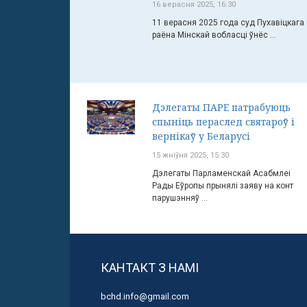
16 верасня 2025, 16:30
11 верасня 2025 года суд Пухавіцкага
раёна Мінскай вобласці ўнёс ...
Дэлегаты ПАРЕ патрабуюць
спыніць пераслед святароў і
вернікаў у Беларусі
15 жніўня 2025, 15:30
Дэлегаты Парламенскай Асабмлеі
Рады Еўропы прынялі заяву на конт
парушэнняў ...
КАНТАКТ З НАМІ
bchd.info@gmail.com