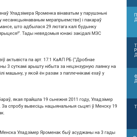
знаў Уладзімера Яроменка вінаватым у парушэньні
П
л у несанкцыянаваным мерапрыемстве) і пакараў
омансе, што адбылася 29 лютага калі будынку
ярыцеся!”. Тады невядомыя юнакі закідалі МЗС
Т
Р
Д
іў актывіста па арт. 17.1 КаАП РБ (“Дробнае
аны 3 суткамі арышту нібыта за нецэнзурную лаянку на
лі машыну, у якой ён разам з паплечнікамі ехаў у
Ф
бараў, якая прайшла 19 сьнежня 2011 году, Уладзімер
 За спробу вывесіць нацыянальныя сьцягі ў Менску 19
Т
ак.
у Менска Уладзімер Яроменак быў асуджаны на 3 гады