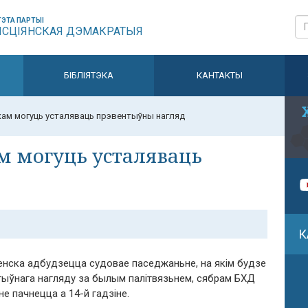
ЭТА ПАРТЫІ
ЫСЦІЯНСКАЯ ДЭМАКРАТЫЯ
БІБЛІЯТЭКА
КАНТАКТЫ
ам могуць усталяваць прэвентыўны нагляд
м могуць усталяваць
К
енска адбудзецца судовае паседжаньне, на якім будзе
тыўнага нагляду за былым палітвязьнем, сябрам БХД
 пачнецца а 14-й гадзіне.