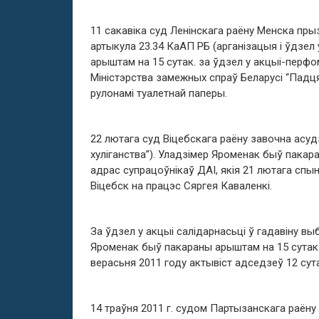
11 сакавіка суд Ленінскага раёну Менска пры
артыкула 23.34 КаАП РБ (арганізацыя і ўдзе
арыштам на 15 сутак. за ўдзел у акцыі-перф
Міністэрства замежных спраў Беларусі “Падц
рулонамі туалетнай паперы.
22 лютага суд Віцебскага раёну завочна асудз
хуліганства”). Уладзімер Яроменак быў пакар
адрас супрацоўнікаў ДАІ, якія 21 лютага спыні
Віцебск на працэс Сяргея Каваленкі.
За ўдзел у акцыі салідарнасьці ў гадавіну вы
Яроменак быў пакараны арыштам на 15 сутак.
верасьня 2011 году актывіст адседзеў 12 сут
14 траўня 2011 г. судом Партызанскага раён