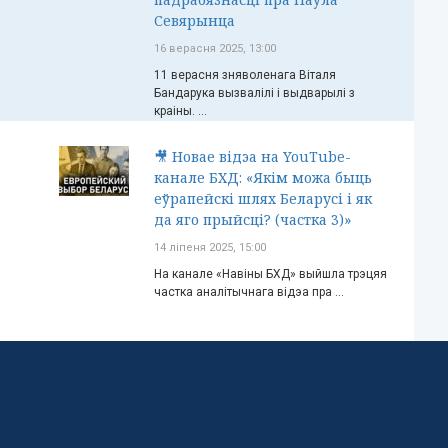
Севярынца
16 верасня 2025, 13:00
11 верасня зняволенага Віталя
Бандарука вызвалілі і выдварылі з
краіны. ...
🎥 Новае відэа на YouTube-
канале БХД: «Якім можа быць
еўрапейскі шлях Беларусі і як
да яго прыйсці? (частка 3)»
14 ліпеня 2025, 15:00
На канале «Навіны БХД» выйшла трэцяя
частка аналітычнага відэа пра ...