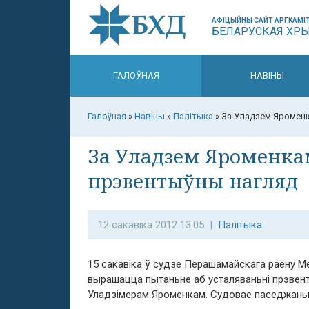
АФІЦЫЙНЫ САЙТ АРГКАМІТ
БЕЛАРУСКАЯ ХР
ГАЛОЎНАЯ
НАВІНЫ
Галоўная
»
Навіны
»
Палітыка
»
За Уладзем Яроменк
За Уладзем Яроменка
прэвентыўны нагляд
12 сакавіка 2012 13:05 |
Палітыка
15 сакавіка ў судзе Перашамайскага раёну М
вырашацца пытаньне аб усталяваньні прэвен
Уладзімерам Яроменкам. Судовае паседжаньне