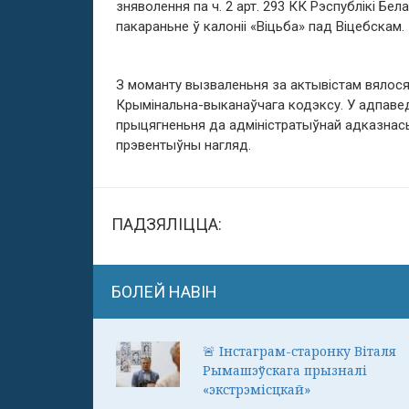
зняволення па ч. 2 арт. 293 КК Рэспублікі Бе
пакараньне ў калоніі «Віцьба» пад Віцебскам. 
З моманту вызваленьня за актывістам вялося 
Крымінальна-выканаўчага кодэксу. У адпавед
прыцягненьня да адміністратыўнай адказнас
прэвентыўны нагляд.
ПАДЗЯЛІЦЦА:
БОЛЕЙ НАВІН
🚨 Інстаграм-старонку Віталя
Рымашэўскага прызналі
«экстрэмісцкай»