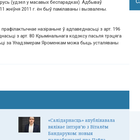
С
ларусь (удзел у масавых беспарадках). Адбываў
11 жніўня 2011 г. ён быў памілаваны і вызвалены.
прафілактычнае назіраньне ў адпаведнасьці з арт. 196
насьці з арт. 80 Крымінальнага кодэксу пасьля трэцяга
ьці за Уладзімерам Яроменкам можа быць усталяваны
«Салідарнасць» апублікавала
вялікае інтэрв’ю з Віталём
Бандаруком: новыя
падрабязнасці пра Паўла