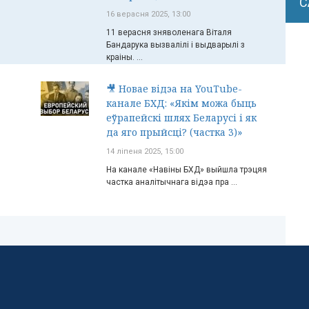
С
16 верасня 2025, 13:00
11 верасня зняволенага Віталя
Бандарука вызвалілі і выдварылі з
краіны. ...
🎥 Новае відэа на YouTube-
канале БХД: «Якім можа быць
еўрапейскі шлях Беларусі і як
да яго прыйсці? (частка 3)»
14 ліпеня 2025, 15:00
На канале «Навіны БХД» выйшла трэцяя
частка аналітычнага відэа пра ...