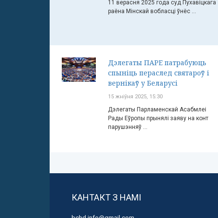
11 верасня 2025 года суд Пухавіцкага
раёна Мінскай вобласці ўнёс ...
Дэлегаты ПАРЕ патрабуюць
спыніць пераслед святароў і
вернікаў у Беларусі
15 жніўня 2025, 15:30
Дэлегаты Парламенскай Асабмлеі
Рады Еўропы прынялі заяву на конт
парушэнняў ...
КАНТАКТ З НАМІ
bchd.info@gmail.com