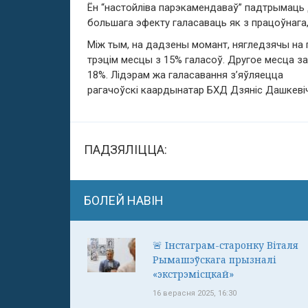
Ён “настойліва парэкамендаваў” падтрымаць 
большага эфекту галасаваць як з працоўнага, 
Між тым, на дадзены момант, нягледзячы на ​
трэцім месцы з 15% галасоў. Другое месца з
18%. Лідэрам жа галасавання з’яўляецца
рагачоўскі каардынатар БХД Дзяніс Дашкевіч
ПАДЗЯЛІЦЦА:
БОЛЕЙ НАВІН
🚨 Інстаграм-старонку Віталя
Рымашэўскага прызналі
«экстрэмісцкай»
16 верасня 2025, 16:30