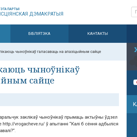
ЭТА ПАРТЫІ
ЫСЦІЯНСКАЯ ДЭМАКРАТЫЯ
БІБЛІЯТЭКА
КАНТАКТЫ
лікаюць чыноўнікаў галасаваць на апазіцыйным сайце
ікаюць чыноўнікаў
цыйным сайце
К
 Каральчук заклікаў чыноўнікаў прымаць актыўны ўдзел
ttp://vrogacheve.ru/ ў апытанні “Калі б сёння адбыліся
валі?”.