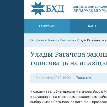
АФІЦЫЙНЫ САЙТ АРГКАМІТ
БЕЛАРУСКАЯ ХР
ГАЛОЎНАЯ
НАВІНЫ
Галоўная
»
Навіны
»
Палітыка
»
Улады Рагачова зак
Улады Рагачова закл
галасаваць на апазі
13 сакавіка 2012 16:00 |
Палітыка
7 сакавіка галоўны ідэолаг Рагачова Васіль
у галасаванні на мясцовым незалежным сайце h
выбары мэра Рагачова, за каго б вы прагаласа