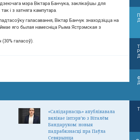
дзеючага мэра Віктара Банчука, заклікаўшы для
так і з хатняга кампутара.
П
​падтасоўку галасавання, Віктар Банчук знаходзіцца на
аймае яго былая намесніца Рыма Ястрэмская з
 (30% галасоў).
Т
Р
Д
Ф
Т
«Салідарнасць» апублікавала
вялікае інтэрв’ю з Віталём
Бандаруком: новыя
падрабязнасці пра Паўла
Севярынца