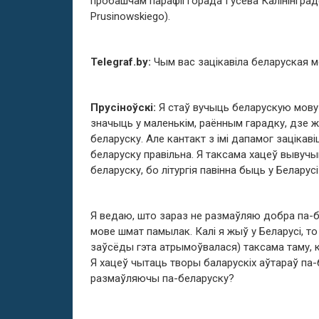
пробашчам парафіі горада Гусева Калінінград
Prusinowskiego).
Telegraf.by:
Чым вас зацікавіла беларуская 
Прусіноўскі:
Я стаў вучыць беларускую мову 
значыць у маленькім, раённым гарадку, дзе ж
беларуску. Але кантакт з імі дапамог зацікав
беларуску правільна. Я таксама хацеў вывучы
беларуску, бо літургія павінна быць у Беларус
Я ведаю, што зараз не размаўляю добра па-бел
мове шмат памылак. Калі я жыў у Беларусі, т
заўсёды гэта атрымоўвалася) таксама таму, 
Я хацеў чытаць творы баларускіх аўтараў па-б
размаўляючы па-беларуску?