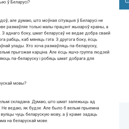
С
ыю ў Беларусі?
доў, але думаю, што моўная сітуацыя ў Беларусі не
ове размаўляе толькі малы працэнт жыхароў краіны, а
я. З аднаго боку, шмат беларусаў не ведае добра сваей
чога рабіць, каб мяняць гэта. З другога боку, ёсць
ўнай улады. Хто хоча размаўляць па-беларуску,
ельмі прыгожая карціна. Але ёсць яшчэ группа людзей
ляюць па-беларуску і робяць шмат добрага для
рускай мовы?
вельмі складана. Думаю, што шмат залежыць ад
 Не ведаю, як будзе. Але было б вельмі прыемна
а вуліцы чуць беларускую мову, а ў краме задаць
ама на беларускай мове.