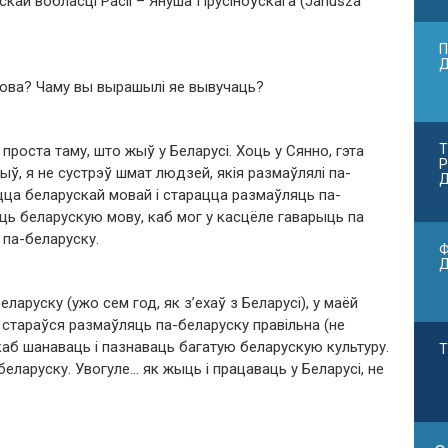
скай вобласці Расіі – Януша Прусіноўскага (Janusza
П
мова? Чаму вы вырашылі яе вывучаць?
Т
проста таму, што жыў у Беларусі. Хоць у Сянно, гэта
Р
ыў, я не сустрэў шмат людзей, якія размаўлялі па-
Д
іцца беларускай мовай і старацца размаўляць па-
ць беларускую мову, каб мог у касцёле гаварыць па
і па-беларуску.
Ф
аруску (ужо сем год, як з’ехаў з Беларусі), у маёй
о стараўся размаўляць па-беларуску правільна (не
каб шанаваць і пазнаваць багатую беларускую культуру.
Т
еларуску. Увогуле… як жыць і працаваць у Беларусі, не