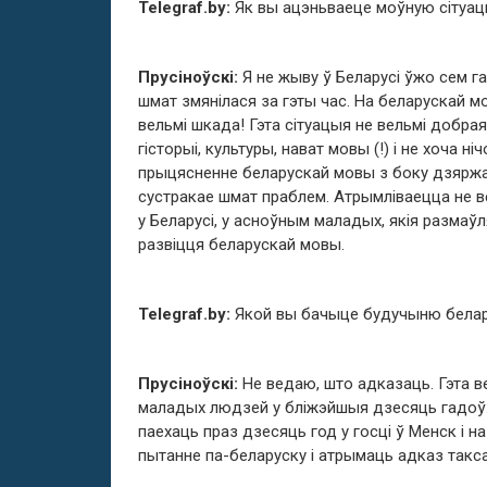
Telegraf.by:
Як вы ацэньваеце моўную сітуац
Прусіноўскі:
Я не жыву ў Беларусі ўжо сем га
шмат змянілася за гэты час. На беларускай м
вельмі шкада! Гэта сітуацыя не вельмі добра
гісторыі, культуры, нават мовы (!) і не хоча ні
прыцясненне беларускай мовы з боку дзяржа
сустракае шмат праблем. Атрымліваецца не в
у Беларусі, у асноўным маладых, якія размаў
развіцця беларускай мовы.
Telegraf.by:
Якой вы бачыце будучыню бела
Прусіноўскі:
Не ведаю, што адказаць. Гэта 
маладых людзей у бліжэйшыя дзесяць гадоў.
паехаць праз дзесяць год у госці ў Менск і н
пытанне па-беларуску і атрымаць адказ такс