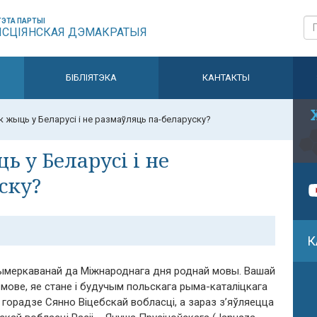
ЭТА ПАРТЫІ
ЫСЦІЯНСКАЯ ДЭМАКРАТЫЯ
БІБЛІЯТЭКА
КАНТАКТЫ
к жыць у Беларусі і не размаўляць па-беларуску?
ь у Беларусі і не
ску?
К
рымеркаванай да Міжнароднага дня роднай мовы. Вашай
мове, яе стане і будучым польскага рыма-каталіцкага
у горадзе Сянно Віцебскай вобласці, а зараз з’яўляецца