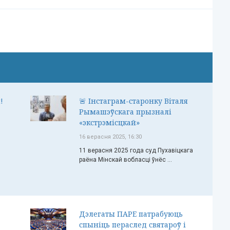
!
🚨 Інстаграм-старонку Віталя
Рымашэўскага прызналі
«экстрэмісцкай»
16 верасня 2025, 16:30
11 верасня 2025 года суд Пухавіцкага
раёна Мінскай вобласці ўнёс ...
Дэлегаты ПАРЕ патрабуюць
спыніць пераслед святароў і