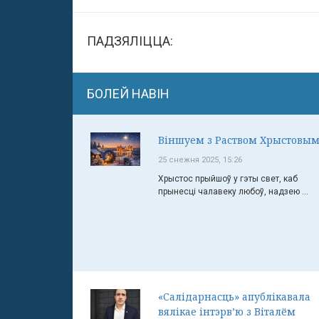
ПАДЗЯЛІЦЦА:
БОЛЕЙ НАВІН
Віншуем з Раством Хрыстовым
25 снежня 2025, 15:26
Хрыстос прыйшоў у гэты свет, каб
прынесці чалавеку любоў, надзею ...
«Салідарнасць» апублікавала
вялікае інтэрв’ю з Віталём