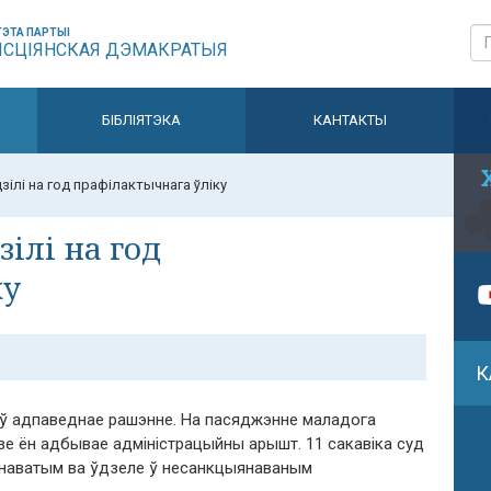
ЭТА ПАРТЫІ
ЫСЦІЯНСКАЯ ДЭМАКРАТЫЯ
БІБЛІЯТЭКА
КАНТАКТЫ
ілі на год прафілактычнага ўліку
ілі на год
ку
К
яў адпаведнае рашэнне. На пасяджэнне маладога
дзе ён адбывае адміністрацыйны арышт. 11 сакавіка суд
вінаватым ва ўдзеле ў несанкцыянаваным