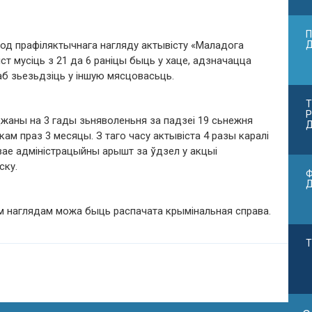
П
од прафіляктычнага нагляду актывісту «Маладога
т мусіць з 21 да 6 раніцы быць у хаце, адзначацца
 каб зьезьдзіць у іншую мясцовасьць.
Т
Р
джаны на 3 гады зьняволеньня за падзеі 19 сьнежня
Д
ам праз 3 месяцы. З таго часу актывіста 4 разы каралі
ае адміністрацыйны арышт за ўдзел у акцыі
ску.
Ф
 наглядам можа быць распачата крымінальная справа.
Т