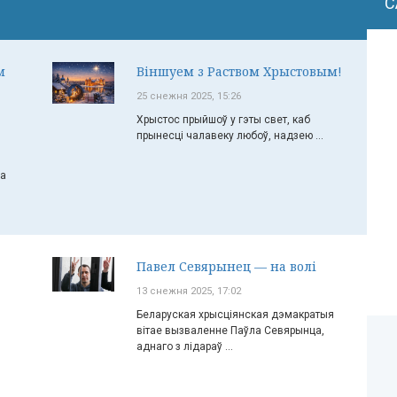
С
м
Віншуем з Раством Хрыстовым!
25 снежня 2025, 15:26
Хрыстос прыйшоў у гэты свет, каб
прынесці чалавеку любоў, надзею ...
ча
Павел Севярынец — на волі
13 снежня 2025, 17:02
Беларуская хрысціянская дэмакратыя
вітае вызваленне Паўла Севярынца,
аднаго з лідараў ...