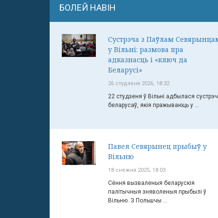
БОЛЕЙ НАВІН
Сустрэча з Паўлам Севярынца
у Вільні: размова пра
адказнасць і «ключ да
Беларусі»
26 студзеня 2026, 18:32
22 студзеня ў Вільні адбылася сустрэ
беларусаў, якія пражываюць у ...
Павел Севярынец прыбыў у
Вільню
18 снежня 2025, 18:03
Сёння вызваленыя беларускія
палітычныя зняволеныя прыбылі ў
Вільню. З Польшчы ...