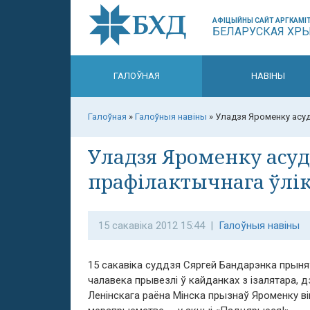
АФІЦЫЙНЫ САЙТ АРГКАМІТ
БЕЛАРУСКАЯ ХР
ГАЛОЎНАЯ
НАВІНЫ
Галоўная
»
Галоўныя навіны
»
Уладзя Яроменку асудз
Уладзя Яроменку асудз
прафілактычнага ўлі
15 сакавіка 2012 15:44 |
Галоўныя навіны
15 сакавіка суддзя Сяргей Бандарэнка прын
чалавека прывезлі ў кайданках з ізалятара, 
Ленінскага раёна Мінска прызнаў Яроменку 