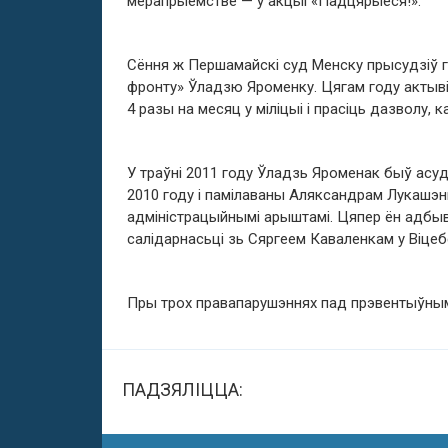
мерапрыемстве — у акцыі «Падцярыеся!».
Сёння ж Першамайскі суд Менску прысудзіў г
фронту» Ўладзю Яроменку. Цягам году актывіс
4 разы на месяц у міліцыі і прасіць дазволу,
У траўні 2011 году Ўладзь Яроменак быў асу
2010 году і памілаваны Аляксандрам Лукашэнк
адміністрацыйнымі арыштамі. Цяпер ён адбыв
салідарнасьці зь Сяргеем Каваленкам у Віцеб
Пры трох правапарушэннях пад прэвентыўным
ПАДЗЯЛІЦЦА: