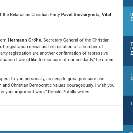
f the Belarusian Christian Party
Pavel Sieviarynets, Vital
П
from
Hermann Gröhe
, Secretary General of the Christian
Т
f registration denial and intimidation of a number of
Р
arty registration are another confirmation of repressive
Д
ituation I would like to reassure of our solidarity,” he noted.
Ф
pect to you personally, as despite great pressure and
 and Christian Democratic values courageously. I wish you
in your important work,” Ronald Pofalla writes.
Т