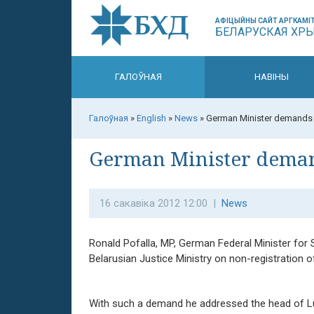
АФІЦЫЙНЫ САЙТ АРГКАМІТ
БЕЛАРУСКАЯ ХР
ГАЛОЎНАЯ
НАВІНЫ
Галоўная
»
English
»
News
»
German Minister demands t
German Minister demand
16 сакавіка 2012 12:00 |
News
Ronald Pofalla, MP, German Federal Minister for 
Belarusian Justice Ministry on non-registration o
With such a demand he addressed the head of Lu