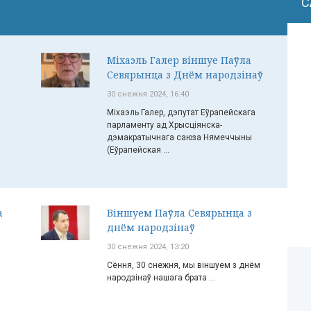
С
Міхаэль Галер віншуе Паўла
Севярынца з Днём народзінаў
30 снежня 2024, 16:40
Міхаэль Галер, дэпутат Еўрапейскага
парламенту ад Хрысціянска-
дэмакратычнага саюза Нямеччыны
(Еўрапейская ...
а
Віншуем Паўла Севярынца з
днём народзінаў
30 снежня 2024, 13:20
Сёння, 30 снежня, мы віншуем з днём
народзінаў нашага брата ...