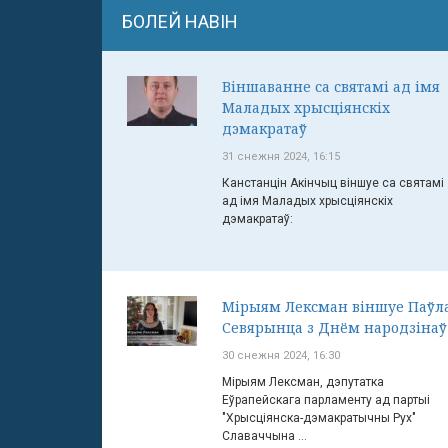
БОЛЕЙ НАВІН
Віншаванне са святамі ад імя
Маладых хрысціянскіх
дэмакратаў
31 снежня 2024, 16:15
Канстанцін Акінчыц віншуе са святамі
ад імя Маладых хрысціянскіх
дэмакратаў:
Мірыям Лексман віншуе Паўл
Севярынца з Днём народзінаў
30 снежня 2024, 16:30
Мірыям Лексман, дэпутатка
Еўрапейскага парламенту ад партыі
"Хрысціянска-дэмакратычны Рух"
Славаччына ...