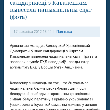
салідарнасці з Каваленкам
вывесела нацыянальны сцяг
(фота)
17 сакавіка 2012 13:44 |
Палітыка
Аршанская моладзь Беларускай Хрысціянскай
Дэмакратыі ў знак салідарнасці з Сяргеем
Каваленкам вывесела нацыянальны сцяг. Пра гэта
прэсавай службе БХД паведаміў каардынатар
аргкамітэту БХД у Воршы Яўген Анішчанка.
Каваленку знішчаюць за тое, што ён уздымае
нацыянальны бел-чырвона-белы сцяг – сцяг
беларускай свабоды, старажытны хрысціянскі
сімвал, белую палатніну з крывёю ўкрыжавнага і
ўваскрослага Ісуса, той самы, які ляжыць у аснове