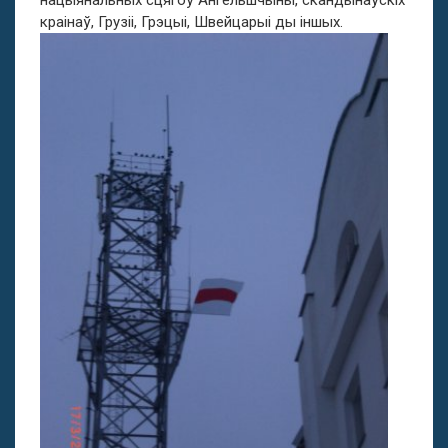
нацыянальных сцягоў Ангельшчыны, скандынаўскіх
краінаў, Грузіі, Грэцыі, Швейцарыі ды іншых.