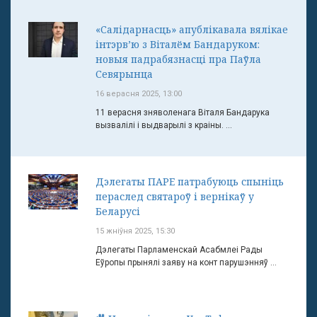
«Салідарнасць» апублікавала вялікае
інтэрв’ю з Віталём Бандаруком:
новыя падрабязнасці пра Паўла
Севярынца
16 верасня 2025, 13:00
11 верасня зняволенага Віталя Бандарука
вызвалілі і выдварылі з краіны. ...
Дэлегаты ПАРЕ патрабуюць спыніць
пераслед святароў і вернікаў у
Беларусі
15 жніўня 2025, 15:30
Дэлегаты Парламенскай Асабмлеі Рады
Еўропы прынялі заяву на конт парушэнняў ...