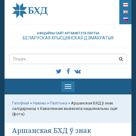
АФІЦЫЙНЫ САЙТ АРГКАМІТЭТА ПАРТЫІ
БЕЛАРУСКАЯ ХРЫСЦІЯНСКАЯ ДЭМАКРАТЫЯ
Паказаць
меню
Галоўная
»
Навіны
»
Палітыка
»
Аршанская БХД ў знак
салідарнасці з Каваленкам вывесела нацыянальны сцяг
(фота)
Аршанская БХД ў знак