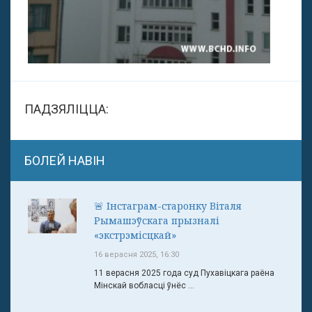
ПАДЗЯЛІЦЦА:
БОЛЕЙ НАВІН
🚨 Інстаграм-старонку Віталя
Рымашэўскага прызналі
«экстрэмісцкай»
16 верасня 2025, 16:30
11 верасня 2025 года суд Пухавіцкага раёна
Мінскай вобласці ўнёс ...