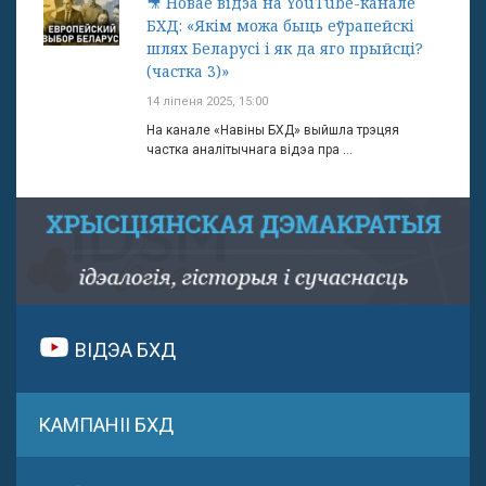
🎥 Новае відэа на YouTube-канале
БХД: «Якім можа быць еўрапейскі
шлях Беларусі і як да яго прыйсці?
(частка 3)»
14 ліпеня 2025, 15:00
На канале «Навіны БХД» выйшла трэцяя
частка аналітычнага відэа пра ...
ВІДЭА БХД
КАМПАНІІ БХД