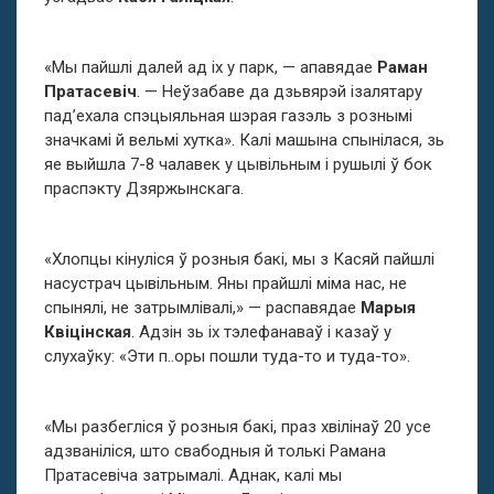
«Мы пайшлі далей ад іх у парк, — апавядае
Раман
Пратасевіч
. — Неўзабаве да дзьвярэй ізалятару
пад’ехала спэцыяльная шэрая газэль з рознымі
значкамі й вельмі хутка». Калі машына спынілася, зь
яе выйшла 7-8 чалавек у цывільным і рушылі ў бок
праспэкту Дзяржынскага.
«Хлопцы кінуліся ў розныя бакі, мы з Касяй пайшлі
насустрач цывільным. Яны прайшлі міма нас, не
спынялі, не затрымлівалі,» — распавядае
Марыя
Квіцінская
. Адзін зь іх тэлефанаваў і казаў у
слухаўку: «Эти п..оры пошли туда-то и туда-то».
«Мы разбегліся ў розныя бакі, праз хвілінаў 20 усе
адзваніліся, што свабодныя й толькі Рамана
Пратасевіча затрымалі. Аднак, калі мы