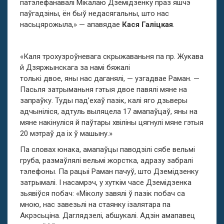
патэлефанавалі Мікалаю Дземідзенку праз яшчэ
паўгадзіны, ён быў недасягальны, што нас
насьцярожыла,» — апавядае
Кася Галіцкая
.
«Каля трохузроўневага скрыжаваньня па пр. Жукава
й Дзяржынскага за намі бяжалі
толькі двое, яны нас даганялі, — узгадвае Раман. —
Пасьля затрыманьня гэтыя двое павялі мяне на
запраўку. Туды пад’ехаў пазік, калі яго дзьверы
адчыніліся, адтуль выляцела 17 амапаўцаў, яны на
мяне накінуліся й паўтары хвіліны цягнулі мяне гэтыя
20 мэтраў да іх ў машыну.»
Па словах юнака, амапаўцы паводзілі сябе вельмі
груба, размаўлялі вельмі жорстка, адразу забралі
тэлефоны. Па рацыі Раман пачуў, што Дземідзенку
затрымалі. І насамрэч, у хуткім часе Дземідзенка
зьявіўся побач: «Міколу завялі ў пазік побач са
мною, нас завезьлі на стаянку ізалятара па
Акрэсьціна. Даглядзелі, абшукалі. Адзін амапавец