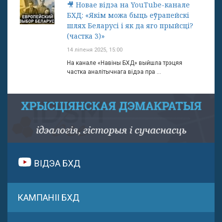
🎥 Новае відэа на YouTube-канале
БХД: «Якім можа быць еўрапейскі
шлях Беларусі і як да яго прыйсці?
(частка 3)»
14 ліпеня 2025, 15:00
На канале «Навіны БХД» выйшла трэцяя
частка аналітычнага відэа пра ...
ВІДЭА БХД
КАМПАНІІ БХД