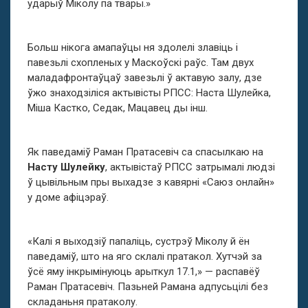
ударыў Міколу па твары.»
Больш нікога амапаўцы ня здолелі злавіць і
павезьлі схопленых у Маскоўскі раўс. Там двух
маладафронтаўцаў завезьлі ў актавую залу, дзе
ўжо знаходзіліся актывісты РПСС: Наста Шулейка,
Міша Кастко, Седак, Мацавец ды інш.
Як паведаміў Раман Пратасевіч са спасылкаю на
Насту Шулейку
, актывістаў РПСС затрымалі людзі
ў цывільным пры выхадзе з кавярні «Саюз онлайн»
у доме афіцэраў.
«Калі я выходзіў папаліць, сустрэў Міколу й ён
паведаміў, што на яго склалі пратакол. Хутчэй за
ўсё яму інкрымінуюць арыткул 17.1,» — распавёў
Раман Пратасевіч. Пазьней Рамана адпусьцілі без
складаньня пратаколу.