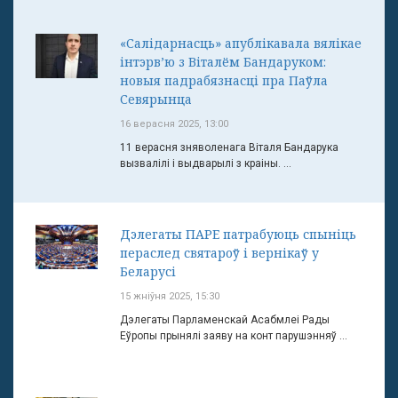
«Салідарнасць» апублікавала вялікае
інтэрв’ю з Віталём Бандаруком:
новыя падрабязнасці пра Паўла
Севярынца
16 верасня 2025, 13:00
11 верасня зняволенага Віталя Бандарука
вызвалілі і выдварылі з краіны. ...
Дэлегаты ПАРЕ патрабуюць спыніць
пераслед святароў і вернікаў у
Беларусі
15 жніўня 2025, 15:30
Дэлегаты Парламенскай Асабмлеі Рады
Еўропы прынялі заяву на конт парушэнняў ...