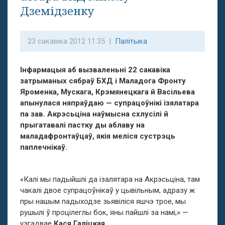
Дземідзенку
23 сакавіка 2012 11:35 |
Палітыка
Інфармацыя аб вызваленьні
22 сакавіка
затрыманых сябраў БХД і Маладога Фронту
Яроменка, Мускага, Крэмянецкага й Васільева
апынулася няпраўдаю — супрацоўнікі ізялатара
па зав. Акрэсьціна наўмысна схлусілі й
прыгатавалі пастку ды аблаву на
маладафронтаўцаў, якія меліся сустрэць
паплечнікаў.
«Калі мы падыйшлі да ізалятара на Акрэсьціна, там
чакалі двое супрацоўнікаў у цывільным, адразу ж
пры нашым падыходзе зьявіліся яшчэ трое, мы
рушылі ў процілеглы бок, яны пайшлі за намі,» —
узгадвае
Кася Галіцкая
.