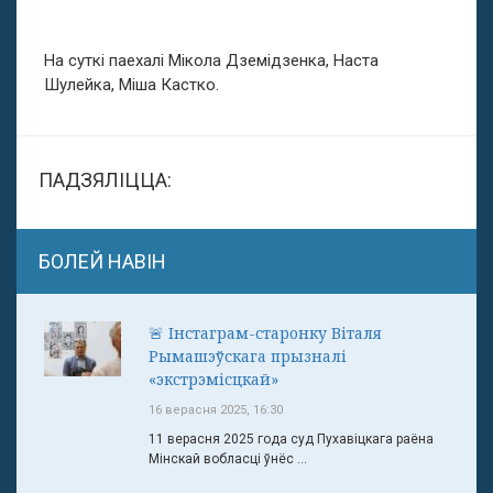
На суткі паехалі Мікола Дземідзенка, Наста
Шулейка, Міша Кастко.
ПАДЗЯЛІЦЦА:
БОЛЕЙ НАВІН
🚨 Інстаграм-старонку Віталя
Рымашэўскага прызналі
«экстрэмісцкай»
16 верасня 2025, 16:30
11 верасня 2025 года суд Пухавіцкага раёна
Мінскай вобласці ўнёс ...