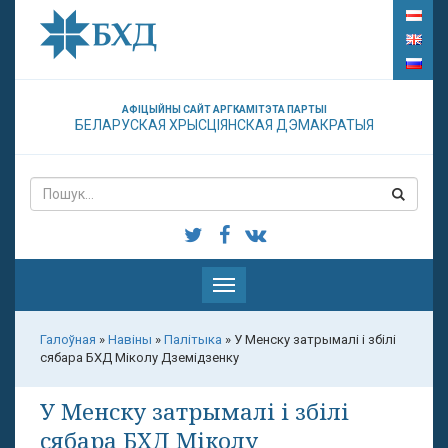
АФІЦЫЙНЫ САЙТ АРГКАМІТЭТА ПАРТЫІ
БЕЛАРУСКАЯ ХРЫСЦІЯНСКАЯ ДЭМАКРАТЫЯ
Паказаць
меню
Галоўная
»
Навіны
»
Палітыка
»
У Менску затрымалі і збілі
сябара БХД Міколу Дземідзенку
У Менску затрымалі і збілі
сябара БХД Міколу