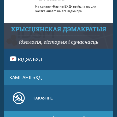
На канале «Навіны БХД» выйшла трэцяя
частка аналітычнага відэа пра ...
ВІДЭА БХД
КАМПАНІІ БХД
ПАКАЯННЕ