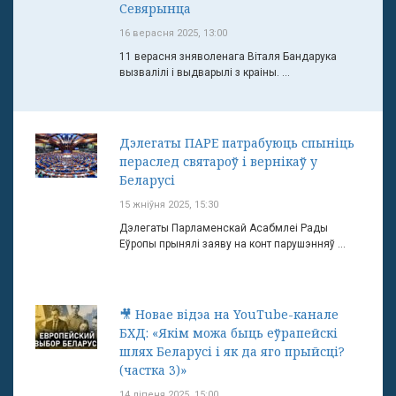
Севярынца
16 верасня 2025, 13:00
11 верасня зняволенага Віталя Бандарука
вызвалілі і выдварылі з краіны. ...
Дэлегаты ПАРЕ патрабуюць спыніць
пераслед святароў і вернікаў у
Беларусі
15 жніўня 2025, 15:30
Дэлегаты Парламенскай Асабмлеі Рады
Еўропы прынялі заяву на конт парушэнняў ...
🎥 Новае відэа на YouTube-канале
БХД: «Якім можа быць еўрапейскі
шлях Беларусі і як да яго прыйсці?
(частка 3)»
14 ліпеня 2025, 15:00