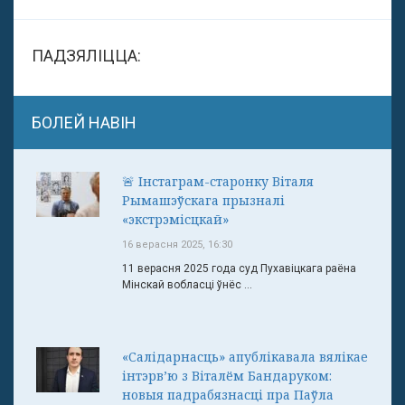
ПАДЗЯЛІЦЦА:
БОЛЕЙ НАВІН
🚨 Інстаграм-старонку Віталя
Рымашэўскага прызналі
«экстрэмісцкай»
16 верасня 2025, 16:30
11 верасня 2025 года суд Пухавіцкага раёна
Мінскай вобласці ўнёс ...
«Салідарнасць» апублікавала вялікае
інтэрв’ю з Віталём Бандаруком:
новыя падрабязнасці пра Паўла