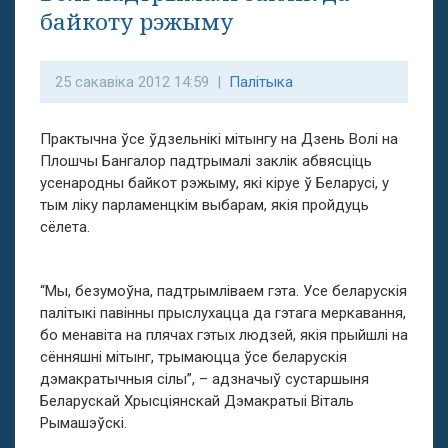
байкоту рэжыму
25 сакавіка 2012 14:59 |
Палітыка
Практычна ўсе ўдзельнікі мітынгу на Дзень Волі на
Плошчы Бангалор падтрымалі заклік абвясціць
усенародны байкот рэжыму, які кіруе ў Беларусі, у
тым ліку парламенцкім выбарам, якія пройдуць
сёлета.
“Мы, безумоўна, падтрымліваем гэта. Усе беларускія
палітыкі павінны прыслухацца да гэтага меркавання,
бо менавіта на плячах гэтых людзей, якія прыйшлі на
сённяшні мітынг, трымаюцца ўсе беларускія
дэмакратычныя сілы”, – адзначыў сустаршыня
Беларускай Хрысціянскай Дэмакратыі Віталь
Рымашэўскі.