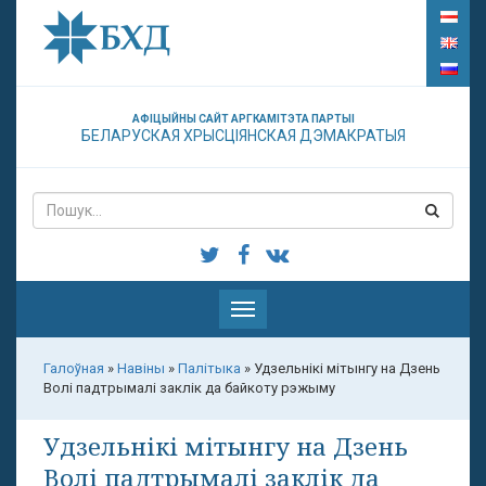
АФІЦЫЙНЫ САЙТ АРГКАМІТЭТА ПАРТЫІ
БЕЛАРУСКАЯ ХРЫСЦІЯНСКАЯ ДЭМАКРАТЫЯ
Паказаць
меню
Галоўная
»
Навіны
»
Палітыка
»
Удзельнікі мітынгу на Дзень
Волі падтрымалі заклік да байкоту рэжыму
Удзельнікі мітынгу на Дзень
Волі падтрымалі заклік да