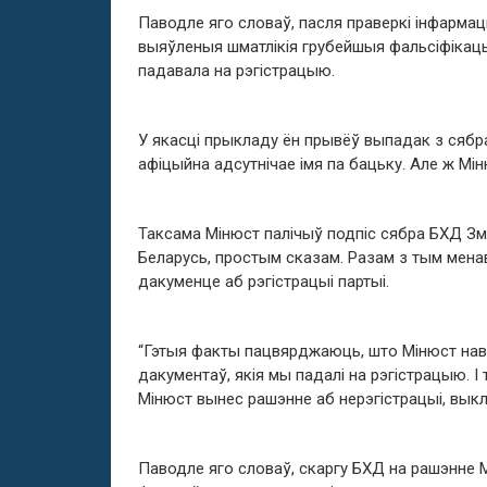
Паводле яго словаў, пасля праверкі інфарма
выяўленыя шматлікія грубейшыя фальсіфікацы
падавала на рэгістрацыю.
У якасці прыкладу ён прывёў выпадак з сябр
афіцыйна адсутнічае імя па бацьку. Але ж Мі
Таксама Мінюст палічыў подпіс сябра БХД Зм
Беларусь, простым сказам. Разам з тым менаві
дакуменце аб рэгістрацыі партыі.
“Гэтыя факты пацвярджаюць, што Мінюст нав
дакументаў, якія мы падалі на рэгістрацыю. 
Мінюст вынес рашэнне аб нерэгістрацыі, выкл
Паводле яго словаў, скаргу БХД на рашэнне 