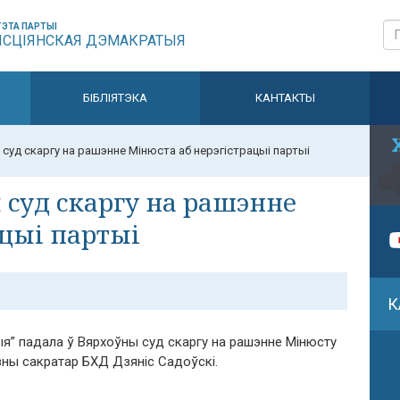
ЭТА ПАРТЫІ
ЫСЦІЯНСКАЯ ДЭМАКРАТЫЯ
БІБЛІЯТЭКА
КАНТАКТЫ
 суд скаргу на рашэнне Мінюста аб нерэгістрацыі партыі
 суд скаргу на рашэнне
ацыі партыі
К
я” падала ў Вярхоўны суд скаргу на рашэнне Мінюсту
азны сакратар БХД Дзяніс Садоўскі.