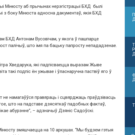
цыі Мінюсту аб прычынах нерэгістрацыі БХД былі
і з боку Мінюста адносна дакументаў, якія БХД
П
ам БХД Антонам Вусовічам, у якога ў пашпарце
Т
нюст палічыў, што імя па бацьку папросту непададзенае.
Р
Д
ітра Хведарука, які падпісваецца выразам Жыве
та такі подпіс ён ужывае і ўласнаручна паствіў яго ў
Ф
т не намагаўўся правяраць і сцвярджаць праўдзівасць
І тое, што на падставе дзясяткаў падобных фактаў,
Т
ікае абурэнне”, – адзначыў Дзяніс Садоўскі.
Мінюсту змяшчаецца на 10 аркушах. “Мы будзем гэтыя