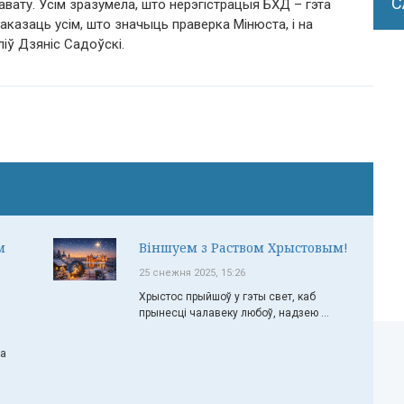
С
вату. Усім зразумела, што нерэгістрацыя БХД – гэта
аказаць усім, што значыць праверка Мінюста, і на
іў Дзяніс Садоўскі.
м
Віншуем з Раством Хрыстовым!
25 снежня 2025, 15:26
Хрыстос прыйшоў у гэты свет, каб
прынесці чалавеку любоў, надзею ...
ча