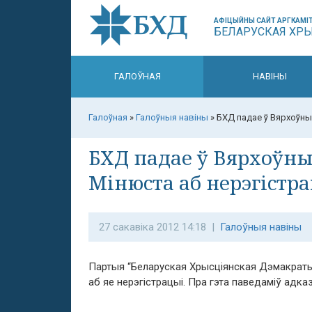
АФІЦЫЙНЫ САЙТ АРГКАМІТ
БЕЛАРУСКАЯ ХР
ГАЛОЎНАЯ
НАВІНЫ
Галоўная
»
Галоўныя навіны
»
БХД падае ў Вярхоўны
БХД падае ў Вярхоўны
Мінюста аб нерэгістр
27 сакавіка 2012 14:18 |
Галоўныя навіны
Партыя “Беларуская Хрысціянская Дэмакраты
аб яе нерэгістрацыі. Пра гэта паведаміў адк