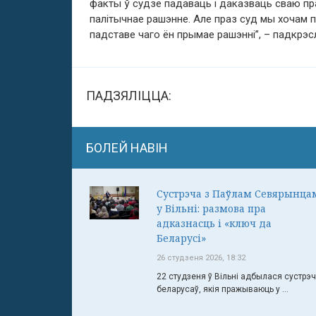
факты ў судзе падаваць і даказваць сваю пра
палітычнае рашэнне. Але праз суд мы хочам п
падставе чаго ён прымае рашэнні”, – падкрэсл
ПАДЗЯЛІЦЦА:
БОЛЕЙ НАВІН
Сустрэча з Паўлам Севярынца
у Вільні: размова пра
адказнасць і «ключ да
Беларусі»
26 студзеня 2026, 18:32
22 студзеня ў Вільні адбылася сустрэ
беларусаў, якія пражываюць у ...