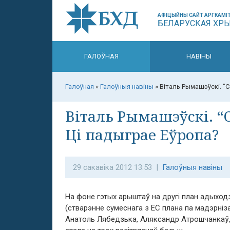
АФІЦЫЙНЫ САЙТ АРГКАМІТ
БЕЛАРУСКАЯ ХР
ГАЛОЎНАЯ
НАВІНЫ
Галоўная
»
Галоўныя навіны
»
Віталь Рымашэўскі. "
Віталь Рымашэўскі. “
Ці падыграе Еўропа?
29 сакавіка 2012 13:53 |
Галоўныя навіны
На фоне гэтых арыштаў на другі план адыход
(стварэнне сумеснага з ЕС плана па мадэрніз
Анатоль Лябедзька, Аляксандр Атрошчанкаў, 