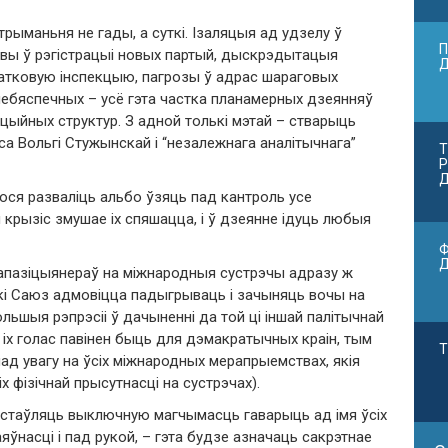
рыманьня не гады, а суткі. Ізаляцыя ад удзелу ў
П
вы ў рэгістрацыі новых партый, дыскрэдытацыя
адатковую інспекцыю, пагрозы ў адрас шараговых
небяспечных – усё гэта частка планамерных дзеянняў
цыйных структур. З адной толькі мэтай – стварыць
са Вольгі Стужынскай і “незалежнага аналітычнага”
Т
Р
Д
ося разваліць альбо ўзяць пад кантроль усе
 крызіс змушае іх спяшацца, і ў дзеянне ідуць любыя
Ф
 апазіцыянераў на міжнародныя сустрэчы адразу ж
і Саюз адмовіцца падыгрываць і зачыняць вочы на ​​
ьшыя рэпрэсіі ў дачыненні да той ці іншай палітычнай
іх голас павінен быць для дэмакратычных краін, тым
Т
 пад увагу на ўсіх міжнародных мерапрыемствах, якія
х фізічнай прысутнасці на сустрэчах).
астаўляць выключную магчымасць гаварыць ад імя ўсіх
аяўнасці і пад рукой, – гэта будзе азначаць сакрэтнае