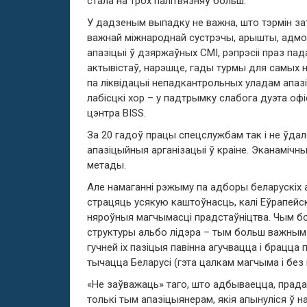
стала на трох палітвязняў больш.
У дадзеным выпадку не важна, што тэрмін зат
важнай міжнароднай сустрэчы, арышты, адмо
апазіцыі ў дзяржаўных СМІ, рэпрэсіі праз п
актывістаў, нарэшце, гады турмы для самых 
па ліквідацыі непадкантрольных уладам апазі
лабісцкі хор – у падтрымку слабога дуэта офі
цэнтра BISS.
За 20 гадоў працы спецслужбам так і не ўдал
апазіцыйныя арганізацыі ў краіне. Эканамічны
метады.
Але намаганні рэжыму па адборы беларускіх
страцяць усякую каштоўнасць, калі Еўрапейск
няроўныя магчымасці прадстаўніцтва. Чым бол
структуры альбо лідэра – тым больш важным 
гучней іх пазіцыя павінна агучвацца і брацца
тычацца Беларусі (гэта цалкам магчыма і без і
«Не заўважаць» таго, што адбываецца, прад
толькі тым апазіцыянерам, якія апынуліся ў н