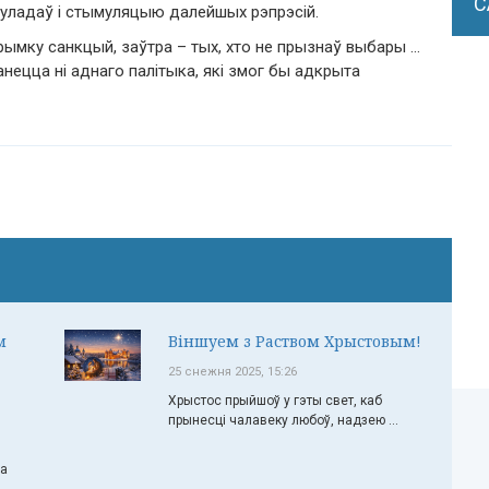
С
 уладаў і стымуляцыю далейшых рэпрэсій.
рымку санкцый, заўтра – тых, хто не прызнаў выбары …
станецца ні аднаго палітыка, які змог бы адкрыта
м
Віншуем з Раством Хрыстовым!
25 снежня 2025, 15:26
Хрыстос прыйшоў у гэты свет, каб
прынесці чалавеку любоў, надзею ...
ча