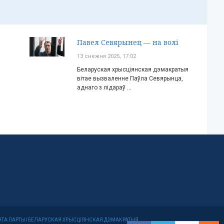
Павел Севярынец — на волі
13 снежня 2025, 17:02
Беларуская хрысціянская дэмакратыя
вітае вызваленне Паўла Севярынца,
аднаго з лідараў ...
МІТЭТА ПАРТЫІ БЕЛАРУСКАЯ ХРЫСЦІЯНСКАЯ ДЭМАКРАТЫЯ