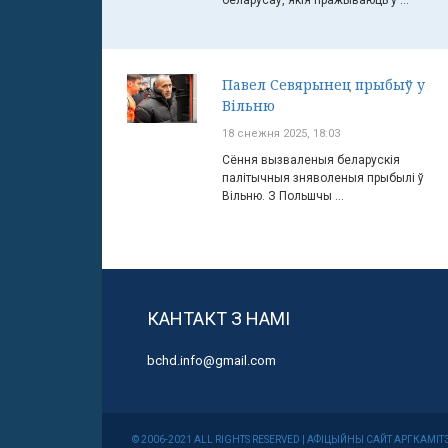
беларусаў, якія пражываюць у ...
Павел Севярынец прыбыў у
Вільню
18 снежня 2025, 18:03
Сёння вызваленыя беларускія
палітычныя зняволеныя прыбылі ў
Вільню. З Польшчы ...
КАНТАКТ З НАМІ
bchd.info@gmail.com
© 2006-2021 ALL RIGHTS RESERVED | АФІЦЫЙНЫ САЙТ АРГКА