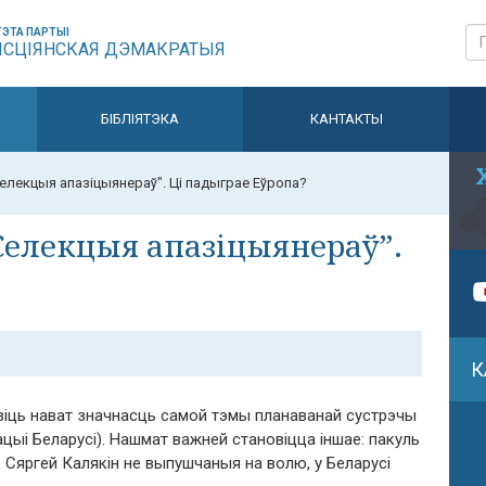
ЭТА ПАРТЫІ
ЫСЦІЯНСКАЯ ДЭМАКРАТЫЯ
БІБЛІЯТЭКА
КАНТАКТЫ
Селекцыя апазіцыянераў". Ці падыграе Еўропа?
Селекцыя апазіцыянераў”.
К
зіць нават значнасць самой тэмы планаванай сустрэчы
ацыі Беларусі). Нашмат важней становіцца іншае: пакуль
Сяргей Калякін не выпушчаныя на волю, у Беларусі