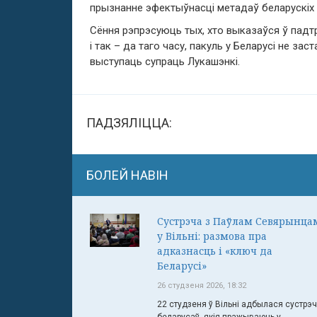
прызнанне эфектыўнасці метадаў беларускіх
Сёння рэпрэсуюць тых, хто выказаўся ў падт
і так – да таго часу, пакуль у Беларусі не за
выступаць супраць Лукашэнкі.
ПАДЗЯЛІЦЦА:
БОЛЕЙ НАВІН
Сустрэча з Паўлам Севярынца
у Вільні: размова пра
адказнасць і «ключ да
Беларусі»
26 студзеня 2026, 18:32
22 студзеня ў Вільні адбылася сустрэ