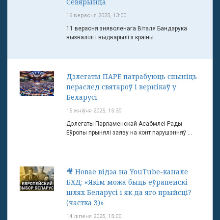
Севярынца
16 верасня 2025, 13:00
11 верасня зняволенага Віталя Бандарука
вызвалілі і выдварылі з краіны. ...
Дэлегаты ПАРЕ патрабуюць спыніць
пераслед святароў і вернікаў у
Беларусі
15 жніўня 2025, 15:30
Дэлегаты Парламенскай Асабмлеі Рады
Еўропы прынялі заяву на конт парушэнняў ...
🎥 Новае відэа на YouTube-канале
БХД: «Якім можа быць еўрапейскі
шлях Беларусі і як да яго прыйсці?
(частка 3)»
14 ліпеня 2025, 15:00