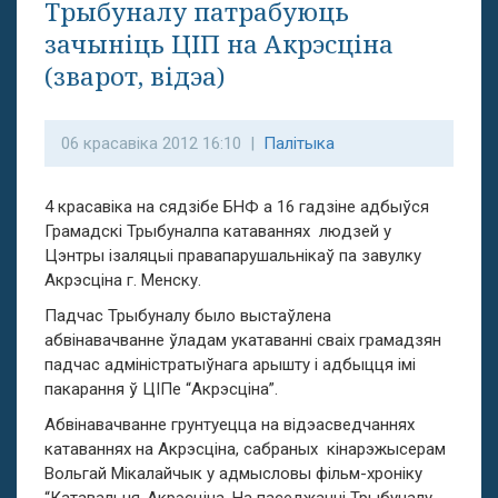
Трыбуналу патрабуюць
зачыніць ЦІП на Акрэсціна
(зварот, відэа)
06 красавіка 2012 16:10 |
Палітыка
4 красавіка на сядзібе БНФ а 16 гадзіне адбыўся
Грамадскі Трыбуналпа катаваннях людзей у
Цэнтры ізаляцыі правапарушальнікаў па завулку
Акрэсціна г. Менску.
Падчас Трыбуналу было выстаўлена
абвінавачванне ўладам укатаванні сваіх грамадзян
падчас адміністратыўнага арышту і адбыцця імі
пакарання ў ЦІПе “Акрэсціна”.
Абвінавачванне грунтуецца на відэасведчаннях
катаваннях на Акрэсціна, сабраных кінарэжысерам
Вольгай Мікалайчык у адмысловы фільм-хроніку