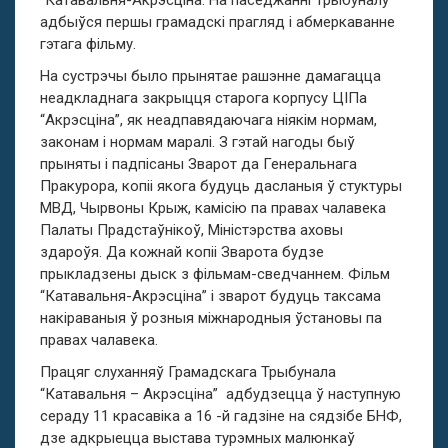
“Катавальня-Акрэсціна. На паседжанні Трыбуналу
адбыўся першы грамадскі прагляд і абмеркаванне
гэтага фільму.
На сустрэчы было прынятае рашэнне дамагацца
неадкладнага закрыцця старога корпусу ЦІПа
“Акрэсціна”, як неадпавядаючага ніякім нормам,
законам і нормам маралі. З гэтай нагоды быў
прыняты і падпісаны Зварот да Генеральнага
Пракурора, копіі якога будуць дасланыя ў стуктуры
МВД, Чырвоны Крыж, камісію па правах чалавека
Палаты Прадстаўнікоў, Міністэрства аховы
здароўя. Да кожнай копіі Зварота будзе
прыкладзены дыск з фільмам-сведчаннем. Фільм
“Катавальня-Акрэсціна” і зварот будуць таксама
накіраваныя ў розныя міжнародныя ўстановы па
правах чалавека.
Працяг слуханняў Грамадскага Трыбунала
“Катавальня – Акрэсціна” адбудзецца ў наступную
сераду 11 красавіка а 16 -й гадзіне на сядзібе БНФ,
дзе адкрыецца выстава турэмных малюнкаў