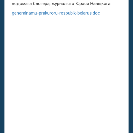
вядомага блогера, журналіста Юрася Навіцкага.
generalnamu-prakuroru-respublk-belarus.doc