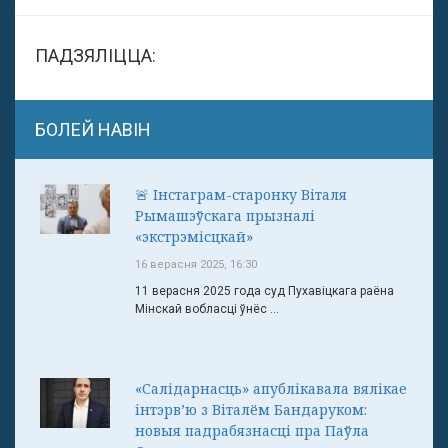
ПАДЗЯЛІЦЦА:
БОЛЕЙ НАВІН
🚨 Інстаграм-старонку Віталя
Рымашэўскага прызналі
«экстрэмісцкай»
16 верасня 2025, 16:30
11 верасня 2025 года суд Пухавіцкага раёна
Мінскай вобласці ўнёс ...
«Салідарнасць» апублікавала вялікае
інтэрв’ю з Віталём Бандаруком:
новыя падрабязнасці пра Паўла