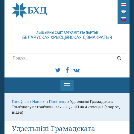
АФІЦЫЙНЫ САЙТ АРГКАМІТЭТА ПАРТЫІ
БЕЛАРУСКАЯ ХРЫСЦІЯНСКАЯ ДЭМАКРАТЫЯ
Паказаць
меню
Галоўная
»
Навіны
»
Палітыка
»
Удзельнікі Грамадскага
Трыбуналу патрабуюць зачыніць ЦІП на Акрэсціна (зварот,
відэа)
Удзельнікі Грамадскага