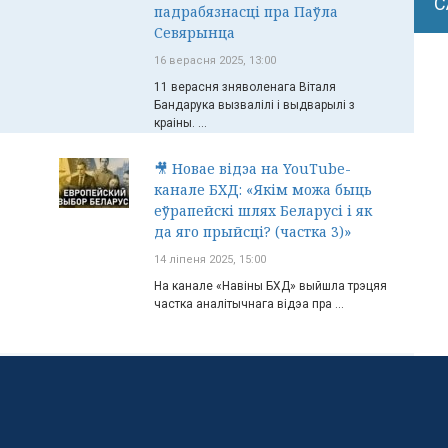
С
падрабязнасці пра Паўла
Севярынца
16 верасня 2025, 13:00
11 верасня зняволенага Віталя
Бандарука вызвалілі і выдварылі з
краіны. ...
🎥 Новае відэа на YouTube-
канале БХД: «Якім можа быць
еўрапейскі шлях Беларусі і як
да яго прыйсці? (частка 3)»
14 ліпеня 2025, 15:00
На канале «Навіны БХД» выйшла трэцяя
частка аналітычнага відэа пра ...