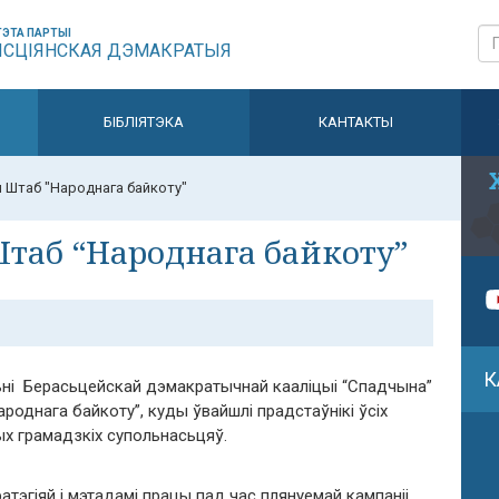
ЭТА ПАРТЫІ
ЫСЦІЯНСКАЯ ДЭМАКРАТЫЯ
БІБЛІЯТЭКА
КАНТАКТЫ
ы Штаб "Народнага байкоту"
Штаб “Народнага байкоту”
К
ьні Берасьцейскай дэмакратычнай кааліцыі “Спадчына”
однага байкоту”, куды ўвайшлі прадстаўнікі ўсіх
ых грамадзкіх супольнасьцяў.
тэгіяй і мэтадамі працы пад час плянуемай кампаніі