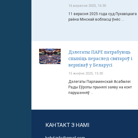
16 верасня 2025, 16:30
11 верасня 2025 года суд Пухавіцкага
раёна Мінскай вобласці ўнёс ...
Дэлегаты ПАРЕ патрабуюць
спыніць пераслед святароў і
вернікаў у Беларусі
15 жніўня 2025, 15:30
Дэлегаты Парламенскай Асабмлеі
Рады Еўропы прынялі заяву на конт
парушэнняў ...
КАНТАКТ З НАМІ
bchd.info@gmail.com