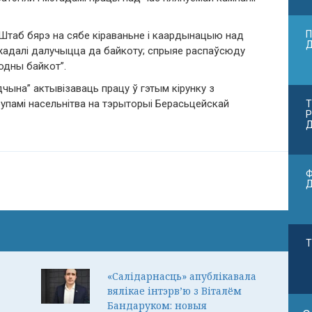
П
Штаб бярэ на сябе кіраваньне і каардынацыю над
пажадалі далучыцца да байкоту; спрыяе распаўсюду
родны байкот”.
ына” актывізаваць працу ў гэтым кірунку з
рупамі насельнітва на тэрыторыі Берасьцейскай
Т
Р
Д
Ф
Т
«Салідарнасць» апублікавала
вялікае інтэрв’ю з Віталём
Бандаруком: новыя