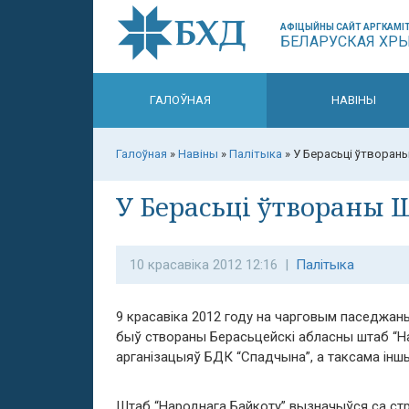
АФІЦЫЙНЫ САЙТ АРГКАМІТ
БЕЛАРУСКАЯ ХР
ГАЛОЎНАЯ
НАВІНЫ
Галоўная
»
Навіны
»
Палітыка
»
У Берасьці ўтворан
У Берасьці ўтвораны 
10 красавіка 2012 12:16 |
Палітыка
9 красавіка 2012 году на чарговым паседжан
быў створаны Берасьцейскі абласны штаб “Нар
арганізацыяў БДК “Спадчына”, а таксама інш
Штаб “Народнага Байкоту” вызначыўся са стра