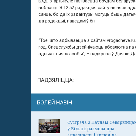
БХД. У артыкуле паліваецца брудам беларуск
вобласці. З 12:52 рэдакцыя сайту не нясе ад
сайце, бо да іх рэдактуры могуць быць даты
да рэдакцыі, паведаміў ён.
“Тое, што адбываецца з сайтам vrogacheve.ru
год. Спецслужбы дзейнічаюць абсалютна па 
адныя і тыя ж асобы”, – падкрсэліў Дзяніс Да
ПАДЗЯЛІЦЦА:
БОЛЕЙ НАВІН
Сустрэча з Паўлам Севярынца
у Вільні: размова пра
адказнасць і «ключ да