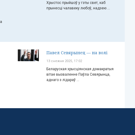
Хрыстос прыйшоў у гэты свет, каб
прынесці чалавеку любоў, надзею ...
ча
Павел Севярынец — на волі
13 снежня 2025, 17:02
Беларуская хрысціянская дэмакратыя
вітае вызваленне Паўла Севярынца,
аднаго з лідараў ...