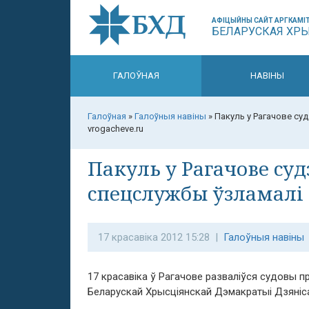
АФІЦЫЙНЫ САЙТ АРГКАМІТ
БЕЛАРУСКАЯ ХР
ГАЛОЎНАЯ
НАВІНЫ
Галоўная
»
Галоўныя навіны
»
Пакуль у Рагачове су
vrogacheve.ru
Пакуль у Рагачове суд
спецслужбы ўзламалі 
17 красавіка 2012 15:28 |
Галоўныя навіны
17 красавіка ў Рагачове разваліўся судовы 
Беларускай Хрысціянскай Дэмакратыі Дзяніса