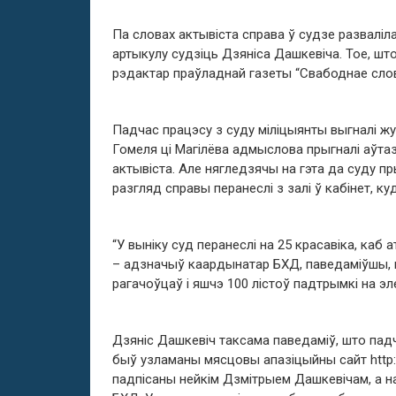
Па словах актывіста справа ў судзе разваліл
артыкулу судзіць Дзяніса Дашкевіча. Тое, шт
рэдактар праўладнай газеты “Свабоднае слов
Падчас працэсу з суду міліцыянты выгналі ж
Гомеля ці Магілёва адмыслова прыгналі аўта
актывіста. Але нягледзячы на гэта да суду пр
разгляд справы перанеслі з залі ў кабінет, ку
“У выніку суд перанеслі на 25 красавіка, каб
– адзначыў каардынатар БХД, паведаміўшы, ш
рагачоўцаў і яшчэ 100 лістоў падтрымкі на э
Дзяніс Дашкевіч таксама паведаміў, што падч
быў узламаны мясцовы апазіцыйны сайт http://
падпісаны нейкім Дзмітрыем Дашкевічам, а н