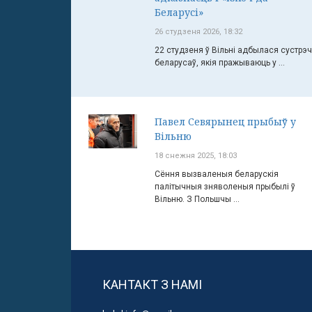
Беларусі»
26 студзеня 2026, 18:32
22 студзеня ў Вільні адбылася сустрэ
беларусаў, якія пражываюць у ...
Павел Севярынец прыбыў у
Вільню
18 снежня 2025, 18:03
Сёння вызваленыя беларускія
палітычныя зняволеныя прыбылі ў
Вільню. З Польшчы ...
КАНТАКТ З НАМІ