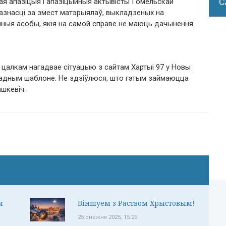
С
ая апазіцыя і апазіцыйныя актывісты Гомельскай
казнасці за змест матэрыялаў, выкладзеных на
чныя асобы, якія на самой справе не маюць дачынення
, цалкам нагадвае сітуацыю з сайтам Хартыі 97 у Новы
адным шаблоне. Не здзіўлюся, што гэтым займаюцца
шкевіч.
м
Віншуем з Раством Хрыстовым!
25 снежня 2025, 15:26