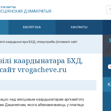
ЭТА ПАРТЫІ
ЫСЦІЯНСКАЯ ДЭМАКРАТЫЯ
БІБЛІЯТЭКА
КАНТАКТЫ
дзілі каардынатара БХД, спецслужбы ўзламалі сайт
зілі каардынатара БХД,
сайт vrogacheve.ru
К
працэс над мясцовым каардынатарам аргкамітэту
м Дашкевічам, якога абвінавачваюць у плагіяце.