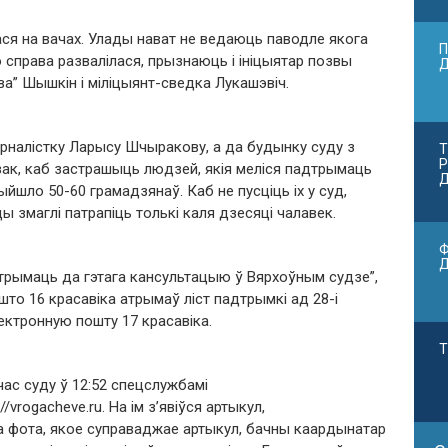
ася на вачах. Улады нават не ведаюць паводле якога
П
о справа развалілася, прызнаюць і ініцыятар позвы
а” Шышкін і міліцыянт-сведка Лукашэвіч.
урналістку Ларысу Шчыракову, а да будынку суду з
Т
Р
зак, каб застрашыць людзей, якія меліся падтрымаць
Д
ыйшло 50-60 грамадзянаў. Каб не пусціць іх у суд,
ды змаглі патрапіць толькі каля дзесяці чалавек.
Ф
 атрымаць да гэтага кансультацыю ў Вярхоўным судзе”,
то 16 красавіка атрымаў ліст падтрымкі ад 28-і
лектронную пошту 17 красавіка.
Т
ас суду ў 12:52 спецслужбамі
vrogacheve.ru. На ім з’явіўся артыкул,
а фота, якое суправаджае артыкул, бачны каардынатар