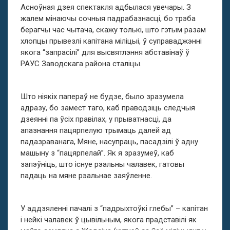
Асноўная дзея спектакля адбылася увечары. З
жалем мінаючы сочныя падрабазнасці, бо трэба
берагчы час чытача, скажу толькі, што гэтым разам
хлопцы прывезлі капітана міліцыі, ў суправаджэнні
якога “запрасілі” для высвятлэння абставінаў ў
РАУС Заводскага района сталіцы.
Што ніякіх папераў не будзе, было зразумела
адразу, бо замест таго, каб праводзіць следчыя
дзеянні па ўсіх правілах, у прыватнасці, да
апазнання пацярпелую трымаць далей ад
падазраванага, Мяне, насупраць, пасадзілі ў адну
машыну з “пацярпелай”. Як я зразумеў, каб
запэўніць, што існуе рэальны чалавек, гатовы
падаць на мяне рэальнае заяўленне.
У аддзяленні пачалі з “падрыхтоўкі глебы” – капітан
і нейкі чалавек ў цывільным, якога прадставілі як