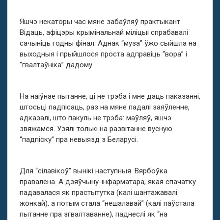
Яшчэ некаторы час мяне забаўляў практыкант.
Відаць, афіцэры крымінальнай міліцыі спрабавалі
сачыніць годны фінал. Аднак “муза” ўжо сыйшла на
выходныя і прыйшлося проста адправіць “вора” і
“гвалтаўніка” дадому.
На наіўнае пытанне, ці не трэба і мне даць паказанні,
штосьці падпісаць, раз на мяне падалі заяўленне,
адказалі, што пакуль не трэба: маўляў, яшчэ
звяжамся. Узялі толькі на развітанне вусную
“падпіску” пра невыязд з Беларусі.
Для “сілавікоў” вынікі наступныя. Вярбоўка
правалена. А дзяўчыну-інфарматара, якая спачатку
падавалася як прастытутка (калі шантажавалі
жонкай), а потым стала “нешалавай” (калі паўстала
пытанне пра згвалтаванне), паднеслі як “на