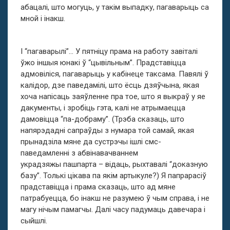
абацалі, што могуць, у такім выпадку, пагаварыць са
мной і інакш.
І “пагаварылі”… У пятніцу прама на работу завіталі
ўжо іншыя юнакі ў “цывільным”. Прадставіцца
адмовіліся, пагаварыць у кабінеце таксама. Павялі ў
калідор, дзе паведамілі, што ёсць дзяўчына, якая
хоча напісаць заяўленне пра тое, што я выкраў у яе
дакументы, і зробіць гэта, калі не атрымаецца
дамовіцца “па-добраму”. (Трэба сказаць, што
напярэдадні сапраўды з нумара той самай, якая
прынадзіла мяне да сустрэчы ішлі смс-
паведамленні з абвінавачваннем
украдзяжы пашпарта – відаць, рыхтавалі “доказную
базу”. Толькі цікава па якім артыкуле?) Я папрарасіў
прадставіцца і прама сказаць, што ад мяне
патрабуецца, бо інакш не разумею ў чым справа, і не
магу нічым памагчы. Далі часу падумаць давечара і
сыйшлі.