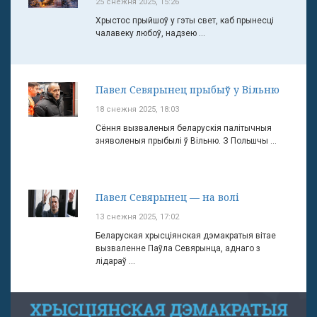
25 снежня 2025, 15:26
Хрыстос прыйшоў у гэты свет, каб прынесці
чалавеку любоў, надзею ...
Павел Севярынец прыбыў у Вільню
18 снежня 2025, 18:03
Сёння вызваленыя беларускія палітычныя
зняволеныя прыбылі ў Вільню. З Польшчы ...
Павел Севярынец — на волі
13 снежня 2025, 17:02
Беларуская хрысціянская дэмакратыя вітае
вызваленне Паўла Севярынца, аднаго з
лідараў ...