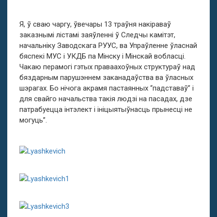
Я, ў сваю чаргу, ўвечары 13 траўня накіраваў
заказнымі лістамі заяўленні ў Следчы камітэт,
начальніку Заводскага РУУС, ва Упраўленне ўласнай
бяспекі МУС і УКДБ па Мінску і Мінскай вобласці.
Чакаю перамогі гэтых праваахоўных структураў над
бяздарным парушэннем заканадаўства ва ўласных
шэрагах. Бо нічога акрамя пастаянных “падставаў” і
для свайго начальства такія людзі на пасадах, дзе
патрабуецца інтэлект і ініцыятыўнасць прынесці не
могуць”.