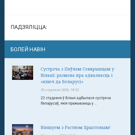
ПАДЗЯЛІЦЦА:
БОЛЕЙ НАВІН
Сустрэча з Паўлам Севярынцам у
Вільні: размова пра адказнасць і
«ключ да Беларусі»
26 студзеня 2026, 18:32
22 студзеня ў Вільні адбылася сустрэча
беларусаў, якія пражываюць у ...
Віншуем з Раством Хрыстовым!