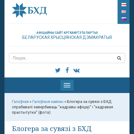
АФІЦЫЙНЫ САЙТ АРГКАМІТЭТА ПАРТЫІ
БЕЛАРУСКАЯ ХРЫСЦІЯНСКАЯ ДЭМАКРАТЫЯ
Паказаць
меню
Галоўная
»
Галоўныя навіны
»
Блогера за сувязі з БХД
спрабавалі завербаваць "кадравы афіцэр” і "кадравая
прастытутка" (фота)
Блогера за сувязі з БХД