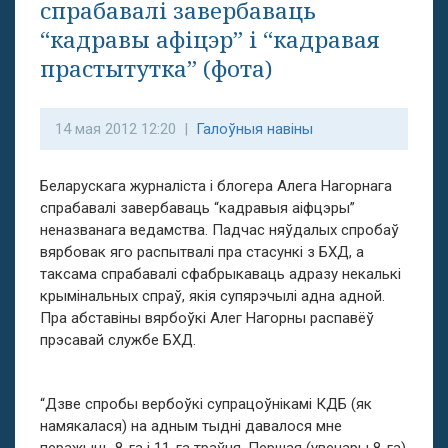
спрабавалі завербаваць
“кадравы афіцэр” і “кадравая
прастытутка” (фота)
14 мая 2012 12:20 |
Галоўныя навіны
Беларускага журналіста і блогера Алега Нагорнага
спрабавалі завербаваць “кадравыя аіфцэры”
неназванага ведамства. Падчас няўдалых спробаў
вярбовак яго распытвалі пра стасункі з БХД, а
таксама спрабавалі сфабрыкаваць адразу некалькі
крымінальных спраў, якія супярэчылі адна адной.
Пра абставіны вярбоўкі Алег Нагорны распавёў
прэсавай службе БХД.
“Дзве спробы вербоўкі супрацоўнікамі КДБ (як
намякалася) на адным тыдні давалося мне