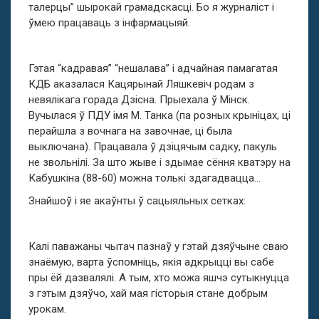
талерцы” шырокай грамадскасці. Бо я журналіст і
ўмею працаваць з інфармацыяй.
Гэтая “кадравая” “нешалава” і адчайная памагатая
КДБ аказалася Кацярынай Ляшкевіч родам з
невялікага горада Дзісна. Прыехала ў Мінск.
Вучылася ў ПДУ імя М. Танка (па розных крыніцах, ці
перайшла з вочнага на завочнае, ці была
выключана). Працавала ў дзіцячым садку, пакуль
не звольнілі. За што жыве і здымае сёння кватэру на
Кабушкіна (88-60) можна толькі здагадвацца…
Знайшоў і яе акаўнты ў сацыяльных сетках:
Калі паважаны чытач пазнаў у гэтай дзяўчыне сваю
знаёмую, варта ўспомніць, якія адкрыцці вы сабе
пры ёй дазвалялі. А тым, хто можа яшчэ сутыкнуцца
з гэтым дзяўчо, хай мая гісторыя стане добрым
урокам.