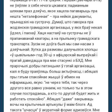
перажыць 8-га і 11-га траўня. Першая (увечары 8-га)
не ўяўляе з сябе нічога цікавага: падманным
шляхам праз дзяўчо, якое хацела пагаварыць пра
нешта “нетэлефоннае” – пра нейкія дакуманты,
прынадзілі на сустрэчу. Думаў, што гаворка пра
жодзінскія грамадскія арганізацыі, у якіх браў некалі
ўдзел, і паехаў. Хаця настаяў на сустрэчы не ў
прапанаванай кватэры, а на прыпынку грамадскага
транспарта. Зусім не доўга былі мы сам-насам з
дзяўчынай. Хутка да размовы далучыліся хлопцы
«ў цывільным» год 30-ці з афіцэрскай выпраўкай і
прагай даведацца пра мае стасункі з БХД. Мне
прарочылі добры патэнцыял ў гэтай арганізацыі,
калі я буду праяўляць больш актыўнасці, і абяцалі
пры гэтым спакойнае жыццё ў абмен на
інфармацыю, якую: “не через тебя, так через
другого все равно узнаем, но только ты в этом
случае пострадаешь, а кто-то другой будет жить и
работать спокойно”. Абяцалі ”даже” закрываць
вочы на крытычныя артыкулы ў маім блоге. Ад
такога “шчасця” ў акуратнай форме адмовіўся. Мне