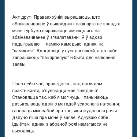
Акт другі. Праваахоўнікі вырашаюць, што
абвінавачванне ў выкраданні пашпарта не занадта
мяне турбуе, і вырашаюць змяніць яго на
абвінавачванее ў згвалатаванні. Я ў адказ
падыгрываю — ламаю камедыю, аднак, не
“ламаюся”. Адводзяць у суседні пакой, а да сябе
запрашаюць “пацярпелую” нібыта для напісання
заявы.
Праз нейкі час, праведзены пад наглядам
практыканта, з’яўляюцца мае “следчыя”.
Становяцца так, каб я мог чуць, і пачынаюць
разыгрываць адзін з метадаў ускоснага натхання:
гавораць між сабой пра тое, якія жудасныя рэчы
дзяўчо піша пра мяне ў заяве. Адчуваю сябе
ідыётам, аднак з абраной ролі намагаюся не
выходзіць.