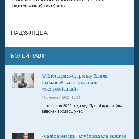
падтрымліваў такі ўрад».
ПАДЗЯЛІЦЦА:
БОЛЕЙ НАВІН
🚨 Інстаграм-старонку Віталя
Рымашэўскага прызналі
«экстрэмісцкай»
16 верасня 2025, 16:30
11 верасня 2025 года суд Пухавіцкага раёна
Мінскай вобласці ўнёс ...
«Салідарнасць» апублікавала вялікае