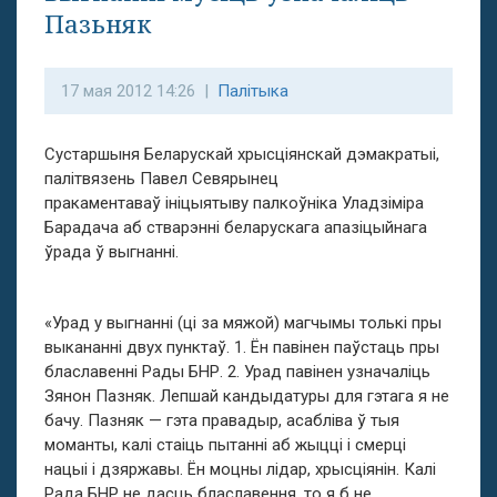
Пазьняк
17 мая 2012 14:26 |
Палітыка
Сустаршыня Беларускай хрысціянскай дэмакратыі,
палітвязень Павел Севярынец
пракаментаваў ініцыятыву палкоўніка Уладзіміра
Барадача аб стварэнні беларускага апазіцыйнага
ўрада ў выгнанні.
«Урад у выгнанні (ці за мяжой) магчымы толькі пры
выкананні двух пунктаў. 1. Ён павінен паўстаць пры
блаславенні Рады БНР. 2. Урад павінен узначаліць
Зянон Пазняк. Лепшай кандыдатуры для гэтага я не
бачу. Пазняк — гэта правадыр, асабліва ў тыя
моманты, калі стаіць пытанні аб жыцці і смерці
нацыі і дзяржавы. Ён моцны лідар, хрысціянін. Калі
Рада БНР не дасць блаславення, то я б не