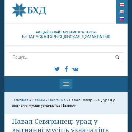
АФІЦЫЙНЫ САЙТ АРГКАМІТЭТА ПАРТЫІ
БЕЛАРУСКАЯ ХРЫСЦІЯНСКАЯ ДЭМАКРАТЫЯ
Паказаць
меню
Галоўная
»
Навіны
»
Палітыка
»
Павал Севярынец: урад у
выгнанні мусіць узначаліць Пазьняк
Павал Севярынец: урад у
выгнанні мусіць узначаліць