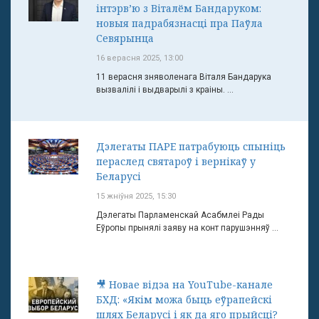
інтэрв’ю з Віталём Бандаруком:
новыя падрабязнасці пра Паўла
Севярынца
16 верасня 2025, 13:00
11 верасня зняволенага Віталя Бандарука
вызвалілі і выдварылі з краіны. ...
Дэлегаты ПАРЕ патрабуюць спыніць
пераслед святароў і вернікаў у
Беларусі
15 жніўня 2025, 15:30
Дэлегаты Парламенскай Асабмлеі Рады
Еўропы прынялі заяву на конт парушэнняў ...
🎥 Новае відэа на YouTube-канале
БХД: «Якім можа быць еўрапейскі
шлях Беларусі і як да яго прыйсці?