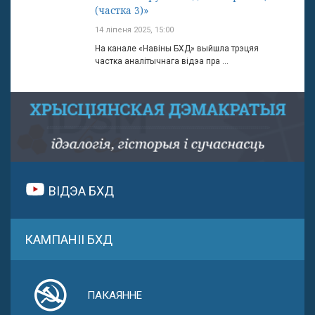
(частка 3)»
14 ліпеня 2025, 15:00
На канале «Навіны БХД» выйшла трэцяя
частка аналітычнага відэа пра ...
ВІДЭА БХД
КАМПАНІІ БХД
ПАКАЯННЕ