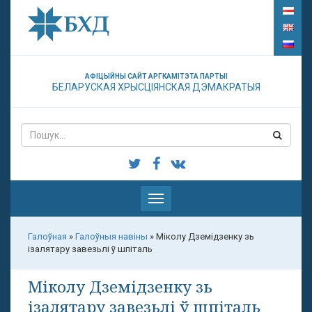
АФІЦЫЙНЫ САЙТ АРГКАМІТЭТА ПАРТЫІ
БЕЛАРУСКАЯ ХРЫСЦІЯНСКАЯ ДЭМАКРАТЫЯ
Паказаць
меню
Галоўная
»
Галоўныя навіны
»
Міколу Дземідзенку зь
ізалятару завезьлі ў шпіталь
Міколу Дземідзенку зь
ізалятару завезьлі ў шпіталь