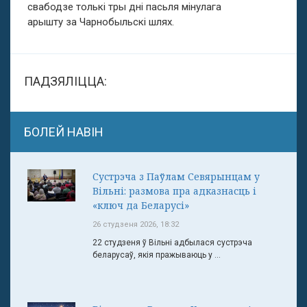
свабодзе толькі тры дні пасьля мінулага
арышту за Чарнобыльскі шлях.
ПАДЗЯЛІЦЦА:
БОЛЕЙ НАВІН
Сустрэча з Паўлам Севярынцам у
Вільні: размова пра адказнасць і
«ключ да Беларусі»
26 студзеня 2026, 18:32
22 студзеня ў Вільні адбылася сустрэча
беларусаў, якія пражываюць у ...