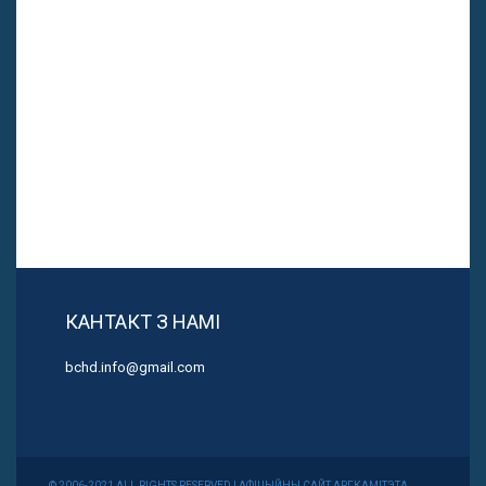
КАНТАКТ З НАМІ
bchd.info@gmail.com
© 2006-2021 ALL RIGHTS RESERVED | АФІЦЫЙНЫ САЙТ АРГКАМІТЭТА