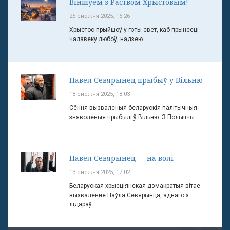
Віншуем з Раством Хрыстовым!
25 снежня 2025, 15:26
Хрыстос прыйшоў у гэты свет, каб прынесці
чалавеку любоў, надзею ...
Павел Севярынец прыбыў у Вільню
18 снежня 2025, 18:03
Сёння вызваленыя беларускія палітычныя
зняволеныя прыбылі ў Вільню. З Польшчы ...
Павел Севярынец — на волі
13 снежня 2025, 17:02
Беларуская хрысціянская дэмакратыя вітае
вызваленне Паўла Севярынца, аднаго з
лідараў ...