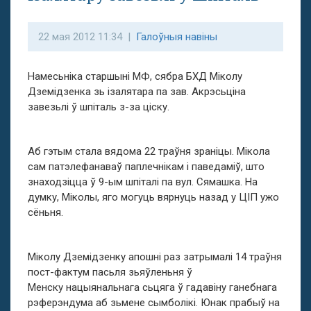
22 мая 2012 11:34 |
Галоўныя навіны
Намесьніка старшыні МФ, сябра БХД Міколу
Дземідзенка зь ізалятара па зав. Акрэсьціна
завезьлі ў шпіталь з-за ціску.
Аб гэтым стала вядома 22 траўня зраніцы. Мікола
сам патэлефанаваў паплечнікам і паведаміў, што
знаходзіцца ў 9-ым шпіталі па вул. Сямашка. На
думку, Міколы, яго могуць вярнуць назад у ЦІП ужо
сёньня.
Міколу Дземідзенку апошні раз затрымалі 14 траўня
пост-фактум пасьля зьяўленьня ў
Менску нацыянальнага сьцяга ў гадавіну ганебнага
рэферэндума аб зьмене сымболікі. Юнак прабыў на