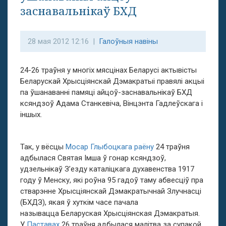
заснавальнікаў БХД
28 мая 2012 12:16 |
Галоўныя навіны
24-26 траўня у многіх мясцінах Беларусі актывісты
Беларускай Хрысціянскай Дэмакратыі правялі акцыі
па ўшанаванні памяці айцоў-заснавальнікаў БХД
ксяндзоў Адама Станкевіча, Вінцэнта Гадлеўскага і
іншых.
Так, у вёсцы
Мосар Глыбоцкага раёну
24 траўня
адбылася Святая Імша ў гонар ксяндзоў,
удзельнікаў З’езду каталіцкага духавенства 1917
году ў Менску, які роўна 95 гадоў таму абвесціў пра
стварэнне Хрысціянскай Дэмакратычнай Злучнасці
(БХДЗ), якая ў хуткім часе пачала
называцца Беларуская Хрысціянская Дэмакратыя.
У
Паставах
26 траўня адбылася малiтва за супакой