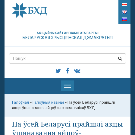
АФІЦЫЙНЫ САЙТ АРГКАМІТЭТА ПАРТЫІ
БЕЛАРУСКАЯ ХРЫСЦІЯНСКАЯ ДЭМАКРАТЫЯ
Паказаць
меню
Галоўная
»
Галоўныя навіны
»
Па ўсёй Беларусі прайшлі
акцы ўшанавання айцоў-заснавальнікаў БХД
Па ўсёй Беларусі прайшлі акцы
ўшанавання айцоў-