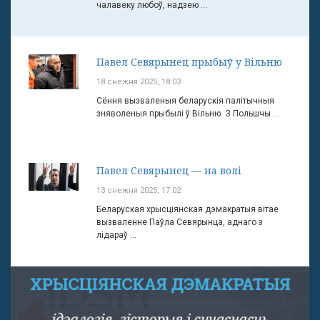
чалавеку любоў, надзею ...
Павел Севярынец прыбыў у Вільню
18 снежня 2025, 18:03
Сёння вызваленыя беларускія палітычныя
зняволеныя прыбылі ў Вільню. З Польшчы ...
Павел Севярынец — на волі
13 снежня 2025, 17:02
Беларуская хрысціянская дэмакратыя вітае
вызваленне Паўла Севярынца, аднаго з
лідараў ...