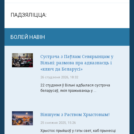
ПАДЗЯЛІЦЦА:
БОЛЕЙ НАВІН
Сустрэча з Паўлам Севярынцам у
Вільні: размова пра адказнасць і
«ключ да Беларусі»
26 студзеня 2026, 18:32
22 студзеня ў Вільні адбылася сустрэча
беларусаў, якія пражываюць у ...
Віншуем з Раством Хрыстовым!
25 снежня 2025, 15:26
Хрыстос прыйшоў у гэты свет, каб прынесці