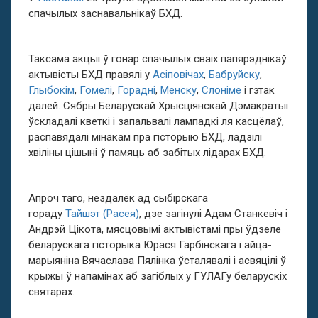
спачылых заснавальнікаў БХД.
Таксама акцыі ў гонар спачылых сваіх папярэднікаў
актывісты БХД правялі у
Асіповічах
,
Бабруйску
,
Глыбокім
,
Гомелі
,
Горадні
,
Менску
,
Слоніме
і гэтак
далей. Сябры Беларускай Хрысціянскай Дэмакратыі
ўскладалі кветкі і запальвалі лампадкі ля касцёлаў,
распавядалі мінакам пра гісторыю БХД, ладзілі
хвіліны цішыні ў памяць аб забітых лідарах БХД.
Апроч таго, нездалёк ад сыбірскага
гораду
Тайшэт (Расея)
, дзе загінулі Адам Станкевіч і
Андрэй Цікота, мясцовымі актывістамі пры ўдзеле
беларускага гісторыка Юрася Гарбінскага і айца-
марыяніна Вячаслава Пялінка ўсталявалі і асвяцілі ў
крыжы ў напамінах аб загіблых у ГУЛАГу беларускіх
святарах.