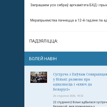
Запрашаем усіх сябраў аргкамітэта БХД і пры
Мерапрыемства пачнецца а 12-й гадзіне па адр
ПАДЗЯЛІЦЦА:
БОЛЕЙ НАВІН
Сустрэча з Паўлам Севярынца
у Вільні: размова пра
адказнасць і «ключ да
Беларусі»
26 студзеня 2026, 18:32
22 студзеня ў Вільні адбылася сустрэ
беларусаў, якія пражываюць у ...