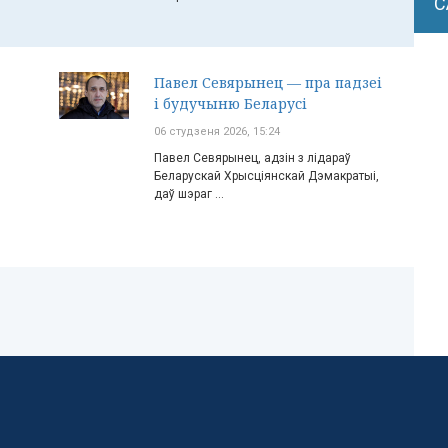
С
Павел Севярынец — пра падзеі
і будучыню Беларусі
06 студзеня 2026, 15:24
Павел Севярынец, адзін з лідараў
Беларускай Хрысціянскай Дэмакратыі,
даў шэраг ...