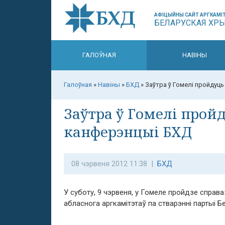
АФІЦЫЙНЫ САЙТ АРГКАМІТ
БЕЛАРУСКАЯ ХР
ГАЛОЎНАЯ
НАВІНЫ
Галоўная
»
Навіны
»
БХД
»
Заўтра ў Гомелі пройдуц
Заўтра ў Гомелі прой
канферэнцыі БХД
08 чэрвеня 2012 11:38 |
БХД
У суботу, 9 чэрвеня, у Гомеле пройдзе спра
абласнога аргкамітэтаў па стварэнні партыі 