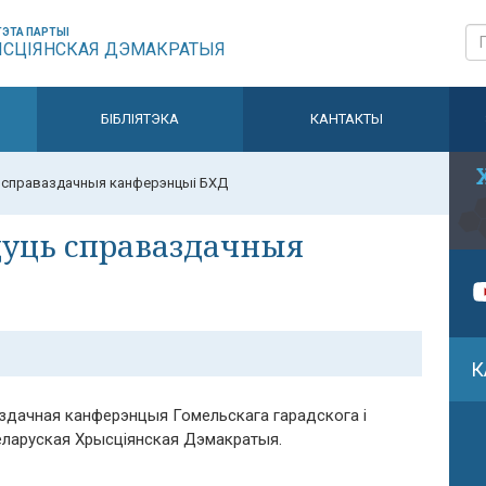
ЭТА ПАРТЫІ
ЫСЦІЯНСКАЯ ДЭМАКРАТЫЯ
БІБЛІЯТЭКА
КАНТАКТЫ
ь справаздачныя канферэнцыі БХД
дуць справаздачныя
К
ваздачная канферэнцыя Гомельскага гарадскога і
Беларуская Хрысціянская Дэмакратыя.