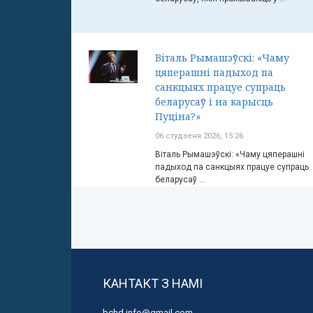
Віталь Рымашэўскі: «Чаму
цяперашні падыход па
санкцыях працуе супраць
беларусаў і на карысць
Пуціна?»
06 студзеня 2026, 15:26
Віталь Рымашэўскі: «Чаму цяперашні
падыход па санкцыях працуе супраць
беларусаў ...
КАНТАКТ З НАМІ
bchd.info@gmail.com