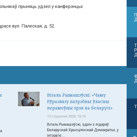
хільнікаў прыняць удзел у канферэнцыі.
П
асе вул. Палеская, д. 52.
Т
Р
Д
Ф
м
Віталь Рымашэўскі: «Чаму
Еўразвязу патрэбны ўласны
Т
перамоўны трэк па Беларусі»
13 студзеня 2026, 16:14
Віталь Рымашэўскі, адзін з лідараў
Беларускай Хрысціянскай Дэмакратыі, у
ча
інтэрв’ю ...