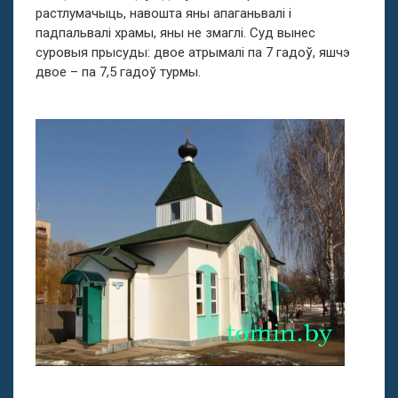
растлумачыць, навошта яны апаганьвалі і
падпальвалі храмы, яны не змаглі. Суд вынес
суровыя прысуды: двое атрымалі па 7 гадоў, яшчэ
двое – па 7,5 гадоў турмы.