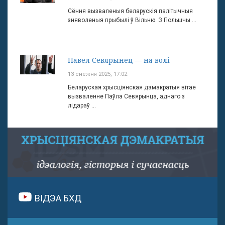
Сёння вызваленыя беларускія палітычныя
зняволеныя прыбылі ў Вільню. З Польшчы ...
Павел Севярынец — на волі
13 снежня 2025, 17:02
Беларуская хрысціянская дэмакратыя вітае
вызваленне Паўла Севярынца, аднаго з
лідараў ...
ВІДЭА БХД