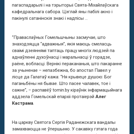
пагаспадарылі і на тэрыторыі Свята-Міхайлаўскага
кафедральнага сабора. Цэглай яны пабілі акно і
пакінулі сатанінскія знакі і надпісы …
“Праваслаўных Гомельшчыны засмучае, што
знаходзяцца “адважныя”, якія маюць смеласць
сваімі дзеяннямі таптаць працу многіх людзей па
аднаўленні духоўнасці і маральнасці ў горадзе,
раёне, вобласці. Вернікі перакананыя, што пакаранне
за учыненае – непазбежна, бо апостал Павел у
лісце да Галатаў кажа: “Ня крывеце душою: Бог
паганьбёны ня бывае. Што пасее чалавек, тое і
сажне”, – распавёў tomin.by кіраўнік інфармацыйнага
аддзела Гомельскай епархіі протаіерэй
Алег
Кастрама
.
На царкву Святога Сергія Раданежскага вандалы
замахваюцца не ўпершыню. У сакавіку гэтага года