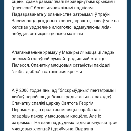
сцены храма размалявалі перавернутымі крыжамі і
“распісалі” богазьняважлівымі надпісамі.
Падазраванага ў злачынстве затрымалі ў траўні.
Васемнаццацігадовых хлопец, зрэшты, спісаў усё на
кепскае ўздзеянне алкаголю, адмаўляючы якія-
небудзь антыхрысціянскія матывы.
Апаганьваньне храмаў у Мазыры лічыцца ці ледзь
не самай галоўнай сумнай традыцыяй сталіцы
Палесся. Спачатку мясцовыя сатаністы пакідалі
“лічбы д’ябла” і сатанінскія крыжы.
А ў 2006 годзе яны ад “бяскрыўдных” пентаграмы і
лічбаў перайшлі да больш радыкальных захадаў.
Спачатку спалілі царкву Святога Георгія
Пераможцы, а праз тры месяцы спрабавалі
зладзіць пажар у мясцовым касцёле. Але іх
затрымалі. На лаве падсудных тады апынуліся трое
мясцовых хлопцаў і дзяўчына. Выразна