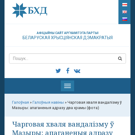
АФІЦЫЙНЫ САЙТ АРГКАМІТЭТА ПАРТЫІ
БЕЛАРУСКАЯ ХРЫСЦІЯНСКАЯ ДЭМАКРАТЫЯ
Паказаць
меню
Галоўная
»
Галоўныя навіны
»
Чарговая хваля вандалізму ў
Мазыры: апаганеныя адразу два храмы (фота)
Чарговая хваля вандалізму ў
Мазыры: апаганеныя адразу