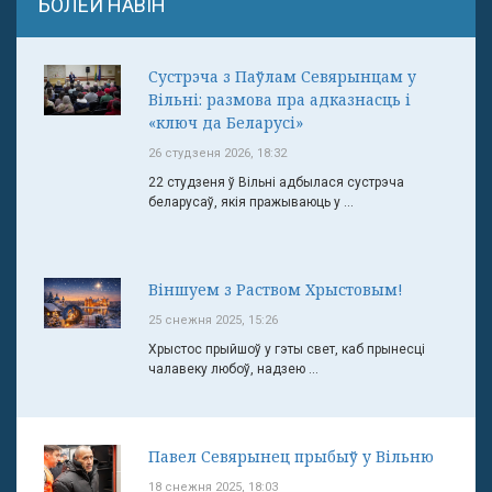
БОЛЕЙ НАВІН
Сустрэча з Паўлам Севярынцам у
Вільні: размова пра адказнасць і
«ключ да Беларусі»
26 студзеня 2026, 18:32
22 студзеня ў Вільні адбылася сустрэча
беларусаў, якія пражываюць у ...
Віншуем з Раством Хрыстовым!
25 снежня 2025, 15:26
Хрыстос прыйшоў у гэты свет, каб прынесці
чалавеку любоў, надзею ...
Павел Севярынец прыбыў у Вільню
18 снежня 2025, 18:03