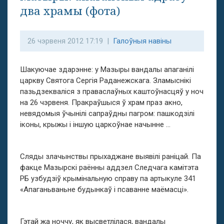
два храмы (фота)
26 чэрвеня 2012 17:19 |
Галоўныя навіны
Шакуючае здарэнне: у Мазыры вандалы апаганілі
царкву Святога Сергія Раданежскага. Зламыснікі
пазьдзекваліся з праваслаўных каштоўнасцяў у ноч
на 26 чэрвеня. Пракраўшыся ў храм праз акно,
невядомыя ўчынілі сапраўдны пагром: пашкодзілі
іконы, крыжы і іншую царкоўнае начынне …
Сляды злачынствы прыхаджане выявілі раніцай. Па
факце Мазырскі раённы аддзел Следчага камітэта
РБ узбудзіў крымінальную справу па артыкуле 341
«Апаганьваньне будынкаў і псаванне маёмасці».
Гэтай жа ноччу, як высветлілася, вандалы