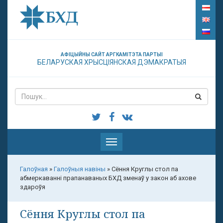
АФІЦЫЙНЫ САЙТ АРГКАМІТЭТА ПАРТЫІ
БЕЛАРУСКАЯ ХРЫСЦІЯНСКАЯ ДЭМАКРАТЫЯ
Паказаць
меню
Галоўная
»
Галоўныя навіны
»
Сёння Круглы стол па
абмеркаванні прапанаваных БХД зменаў у закон аб ахове
здароўя
Сёння Круглы стол па