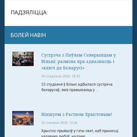
ПАДЗЯЛІЦЦА:
БОЛЕЙ НАВІН
Сустрэча з Паўлам Севярынцам у
Вільні: размова пра адказнасць і
«ключ да Беларусі»
26 студзеня 2026, 18:32
22 студзеня ў Вільні адбылася сустрэча
беларусаў, якія пражываюць у ...
Віншуем з Раством Хрыстовым!
25 снежня 2025, 15:26
Хрыстос прыйшоў у гэты свет, каб прынесці
чалавеку любоў, надзею ...