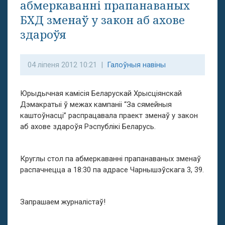
абмеркаванні прапанаваных
БХД зменаў у закон аб ахове
здароўя
04 ліпеня 2012 10:21 |
Галоўныя навіны
Юрыдычная камісія Беларускай Хрысціянскай
Дэмакратыі ў межах кампаніі “За сямейныя
каштоўнасці” распрацавала праект зменаў у закон
аб ахове здароўя Рэспублікі Беларусь.
Круглы стол па абмеркаванні прапанаваных зменаў
распачнецца а 18:30 па адрасе Чарнышэўскага 3, 39.
Запрашаем журналістаў!