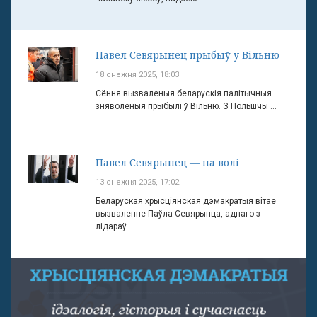
Павел Севярынец прыбыў у Вільню
18 снежня 2025, 18:03
Сёння вызваленыя беларускія палітычныя
зняволеныя прыбылі ў Вільню. З Польшчы ...
Павел Севярынец — на волі
13 снежня 2025, 17:02
Беларуская хрысціянская дэмакратыя вітае
вызваленне Паўла Севярынца, аднаго з
лідараў ...