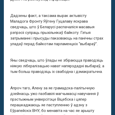
Дадзены факт, а таксама вырак актывісту
Маладога Фронту Яўгену Гуцалаву яскрава
сведчаць, што ў Беларусі распачаліся масавыя
рэпрэсіі супраць прыхільнікаў байкоту. Гэтыя
затрыманні і прысуды паказваюць на панічны страх
уладаў перад байкотам парламенцкіх “выбараў”.
Яны сведчаць, што ўлады не збіраюцца праводзіць
ніякую лібералізацыю нават напярэдадні выбараў, а
тым больш праводзіць іх свабодна і дэмакратычна.
Апроч таго, Алену за яе грамадска-палітычную
дзейнасць ужо пазбавілі магчымасці навучання ў
прэстыжным універсітэце Віцебска і цяпер
перашкаджаюць яе паступленню ў адзну з
Еўрапейскіх ВНУ, бо менавіта на час яе арышту