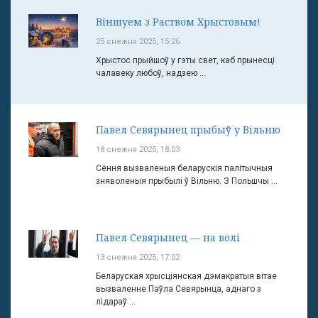
Віншуем з Раством Хрыстовым!
25 снежня 2025, 15:26
Хрыстос прыйшоў у гэты свет, каб прынесці
чалавеку любоў, надзею ...
Павел Севярынец прыбыў у Вільню
18 снежня 2025, 18:03
Сёння вызваленыя беларускія палітычныя
зняволеныя прыбылі ў Вільню. З Польшчы ...
Павел Севярынец — на волі
13 снежня 2025, 17:02
Беларуская хрысціянская дэмакратыя вітае
вызваленне Паўла Севярынца, аднаго з
лідараў ...