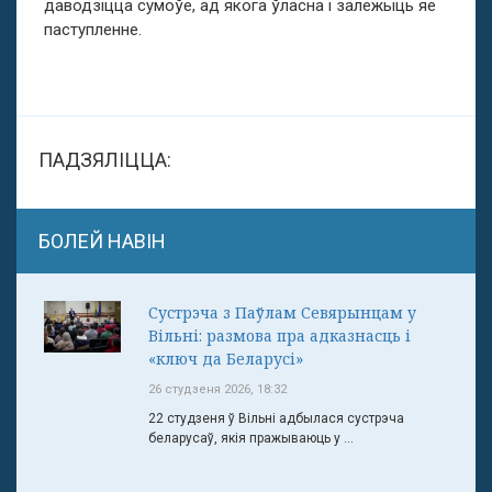
даводзіцца сумоўе, ад якога ўласна і залежыць яе
паступленне.
ПАДЗЯЛІЦЦА:
БОЛЕЙ НАВІН
Сустрэча з Паўлам Севярынцам у
Вільні: размова пра адказнасць і
«ключ да Беларусі»
26 студзеня 2026, 18:32
22 студзеня ў Вільні адбылася сустрэча
беларусаў, якія пражываюць у ...