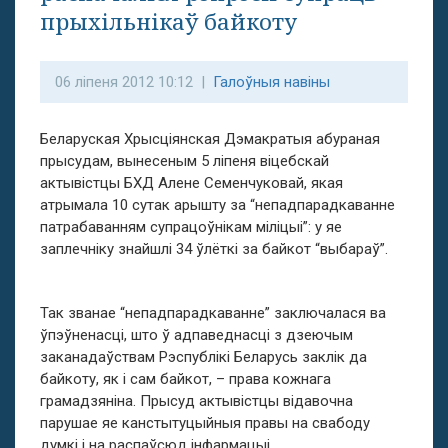
прыхільнікаў байкоту
06 ліпеня 2012 10:12 |
Галоўныя навіны
Беларуская Хрысціянская Дэмакратыя абураная
прысудам, вынесеным 5 ліпеня віцебскай
актывістцы БХД Алене Семенчуковай, якая
атрымала 10 сутак арышту за “непадпарадкаванне
патрабаванням супрацоўнікам міліцыі”: у яе
заплечніку знайшлі 34 ўлёткі за байкот “выбараў”.
Так званае “непадпарадкаванне” заключалася ва
ўпэўненасці, што ў адпаведнасці з дзеючым
заканадаўствам Рэспублікі Беларусь заклік да
байкоту, як і сам байкот, – права кожнага
грамадзяніна. Прысуд актывістцы відавочна
парушае яе канстытуцыйныя правы на свабоду
думкі і на распаўсюд інфармацыі.