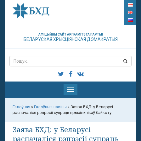
АФІЦЫЙНЫ САЙТ АРГКАМІТЭТА ПАРТЫІ
БЕЛАРУСКАЯ ХРЫСЦІЯНСКАЯ ДЭМАКРАТЫЯ
Паказаць
меню
Галоўная
»
Галоўныя навіны
»
Заява БХД: у Беларусі
распачаліся рэпрэсіі супраць прыхільнікаў байкоту
Заява БХД: у Беларусі
распачаліся рэпрэсіі супраць