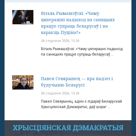
Віталь Рымашэўскі: «Чаму
цяперашні падыход па санкцыях
працуе супраць беларусаў і на
карысць Пуціна?»
06 студзеня 2026, 15:26
Віталь Рымашэўскі: «Чаму цяперашні падыход
па санкцыях працуе супраць беларусаў ...
Павел Севярынец — пра падзеі і
будучыню Беларусі
06 студзеня 2026, 15:24
Павел Севярынец, адзін з лідараў Беларускай
Хрысціянскай Дэмакратыі, даў шэраг ...