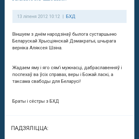
13 ліпеня 2012 10:12 |
БХД
Віншуем з днём народзінаў былога сустаршыню
Беларускай Хрысціянскай Дэмакратыі, шчырага
верніка Аляксея Шэіна.
Жадаем яму і яго сям’і мужнасці, дабраславенняў і
поспехаў ва ўсіх справах, веры і Божай ласкі, а
таксама свабоды для Беларусі!
Браты і сёстры з БХД
ПАДЗЯЛІЦЦА: