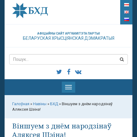
АФІЦЫЙНЫ САЙТ АРГКАМІТЭТА ПАРТЫІ
БЕЛАРУСКАЯ ХРЫСЦІЯНСКАЯ ДЭМАКРАТЫЯ
Паказаць
меню
Галоўная
»
Навіны
»
БХД
»
Віншуем з днём народзінаў
Аляксея Шэіна!
Віншуем з днём народзінаў
Аляксея Шэіна!