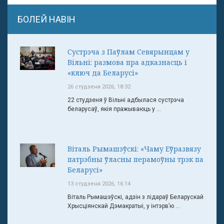
БОЛЕЙ НАВІН
Сустрэча з Паўлам Севярынцам у
Вільні: размова пра адказнасць і
«ключ да Беларусі»
26 студзеня 2026, 18:32
22 студзеня ў Вільні адбылася сустрэча
беларусаў, якія пражываюць у ...
Віталь Рымашэўскі: «Чаму Еўразвязу
патрэбны ўласны перамоўны трэк па
Беларусі»
13 студзеня 2026, 16:14
Віталь Рымашэўскі, адзін з лідараў Беларускай
Хрысціянскай Дэмакратыі, у інтэрв’ю ...