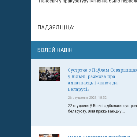
Пансевіч ў пракуратуру імгненна было перасла
ПАДЗЯЛІЦЦА:
БОЛЕЙ НАВІН
Сустрэча з Паўлам Севярынца
у Вільні: размова пра
адказнасць і «ключ да
Беларусі»
26 студзеня 2026, 18:32
22 студзеня ў Вільні адбылася сустрэ
беларусаў, якія пражываюць у ...