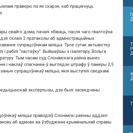
ыяламі праверкі па яе скарзе, каб працягнуць
і.
П
ры свайго дома, пачалі збіваць, пасля чаго гвалтоўна
, дзе склалі 2 пратаколы аб адміністрацыйных
Т
аванне супрацоўнікам міліцыі. Трое сутак актывістку
Р
і і рабілі “ластаўку”. Выйшаўшы з ізалятару, Вольга
Д
куратуру. Тым часам суд Слонімскага раёна вынес
ні і наклаў спагнанне ў выглядзе штрафу ў памеры 2,5
аньні супрацоўнікаў міліцыі, якія выступілі сведкамі.
Ф
медыцынскай экспертызы, дзе былі засведчаны
Т
оўнікаў міліцыі праводзіў Слонімскі раённы аддзел
танову аб адмове ва ўзбуджэнні крымінальнай справы.