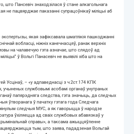
го, што Пансевіч знаходзілася ў стане алкагольнага
кая не пацвярджае паказанні супрацоўнікаў міліцыі аб
экспертызы, якая зафіксавала шматлікія пашкоджанні
нічнай вобласці, ніжніх канечнасцяў, ранак верхніх
мовы на чалавечую гэта азначае, што слядоў ад
міліцыі” ў Вольгі Панасевіч не выявілі хіба што на
 Усцінаў, – «у адпаведнасці з ч.2ст.174 КПК
х, учыненых службовымі асобамі органаў унутраных
ганаў папярэдняга следства, гэта значыць, да следчых
чыя ўтворанага ў пачатку гэтага года Следчага
м мінулым следчыя МУС, а як гаворыцца ў народзе
уратура ўхіляецца ад сваіх службовых абавязкаў у
 крымінальнай справы», а таксама ажыццяўленне
 пацвярджаецца тым, што заява, пададзеная Вольгай