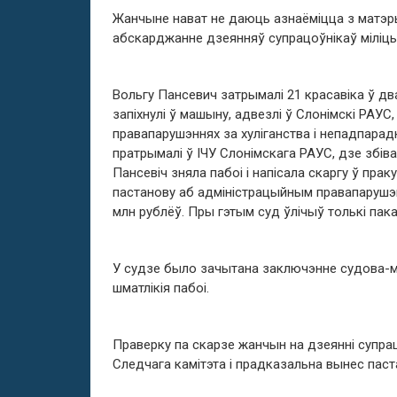
Жанчыне нават не даюць азнаёміцца ​​з матэр
абскарджанне дзеянняў супрацоўнікаў міліцы
Вольгу Пансевич затрымалі 21 красавіка ў два
запіхнулі ў машыну, адвезлі ў Слонімскі РАУС
правапарушэннях за хуліганства і непадпарадк
пратрымалі ў ІЧУ Слонімскага РАУС, дзе збівал
Пансевіч зняла пабоі і напісала скаргу ў пра
пастанову аб адміністрацыйным правапарушэн
млн рублёў. Пры гэтым суд ўлічыў толькі паказ
У судзе было зачытана заключэнне судова-
шматлікія пабоі.
Праверку па скарзе жанчын на дзеянні супрац
Следчага камітэта і прадказальна вынес пас