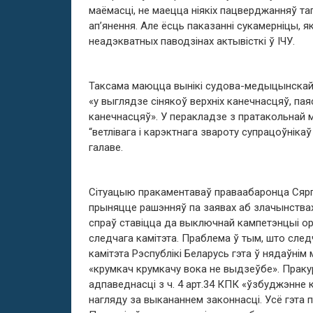
маёмасці, не маецца ніякіх пацверджанняў та
ап’янення. Але ёсць паказанні сукамерніцы, я
неадэкватных паводзінах актывісткі ў ІЧУ.
Таксама маюцца вынікі судова-медыцынскай 
«у выглядзе сінякоў верхніх канечнасцяў, паяс
канечнасцяў». У перакладзе з пратакольнай 
“ветлівага і карэктнага звароту супрацоўнікаў 
галаве.
Сітуацыю пракаментаваў праваабаронца Сяргей
прыняцце рашэнняў па заявах аб злачынства
спраў ставіцца да выключнай кампетэнцыі ор
следчага камітэта. Праблема ў тым, што след
камітэта Рэспублікі Беларусь гэта ў нядаўні
«крумкач ​​крумкачу вока не выдзеўбе». Прак
адпаведнасці з ч. 4 арт.34 КПК «ўзбуджэнне
нагляду за выкананнем законнасці. Усё гэта