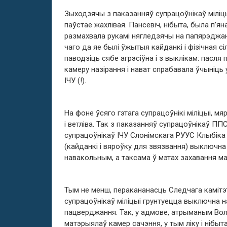
Зыходзячы з паказанняў супрацоўнікаў міліцы
паўстае жахлівая. Пансевіч, нібыта, была п’я
размахвала рукамі нягледзячы на ​​папярэджанн
чаго да яе былі ўжытыя кайданкі і фізічная сі
паводзіць сябе агрэсіўна і з выклікам: пасля
камеру назірання і нават спрабавала ўчыніць
ІЧУ (!).
На фоне ўсяго гэтага супрацоўнікі міліцыі, мя
і ветліва. Так з паказанняў супрацоўнікаў ППС
супрацоўнікаў ІЧУ Слонімскага РУУС Клыбіка С
(кайданкі і вяроўку для звязвання) выключна
навакольным, а таксама ў мэтах захавання ма
Тым не менш, перакананасць Следчага камітэт
супрацоўнікаў міліцыі грунтуецца выключна на
пацверджання. Так, у адмове, атрыманым Воль
матэрыялаў камер сачэння, у тым ліку і нібы