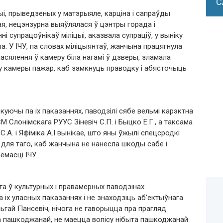
С
і, прыведзеных у матэрыяле, карціна і сапраўды
ная, нецэнзурна выяўлялася ў цэнтры горада і
і супрацоўнікаў міліцыі, аказвала супраціў, у выніку
ла. У ІЧУ, па словах міліцыянтаў, жанчына працягнула
 пасялення ў камеру біла нагамі ў дзверы, зламала
 у камеры пажар, каб замкнуць праводку і абясточыць
ркуючы па іх паказаннях, паводзілі сябе вельмі карэктна
М Слонімскага РУУС Зіневіч С.П. і Быцко Е.Г., а таксама
.А. і Яфіміка А.І вынікае, што яны ўжылі спецсродкі
 для таго, каб жанчына не нанесла шкоды сабе і
ёмасці ІЧУ.
а ў культурных і правамерных паводзінах
 іх уласных паказаннях і не знаходзіць аб’ектыўнага
гай Пансевіч, нічога не гаворыцца пра прагляд
та пашкоджанай, не маецца вопісу нібыта пашкоджанай