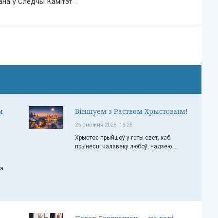
на ў Следчы Камітэт “.
м
Віншуем з Раством Хрыстовым!
25 снежня 2025, 15:26
Хрыстос прыйшоў у гэты свет, каб
прынесці чалавеку любоў, надзею ...
ча