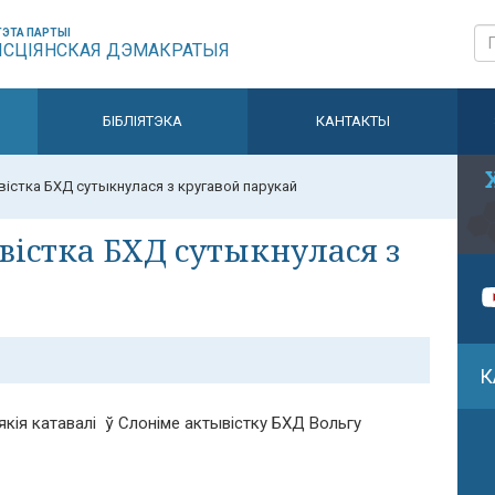
ЭТА ПАРТЫІ
ЫСЦІЯНСКАЯ ДЭМАКРАТЫЯ
БІБЛІЯТЭКА
КАНТАКТЫ
ывістка БХД сутыкнулася з кругавой парукай
вістка БХД сутыкнулася з
К
якія катавалі ў Слоніме актывістку БХД Вольгу