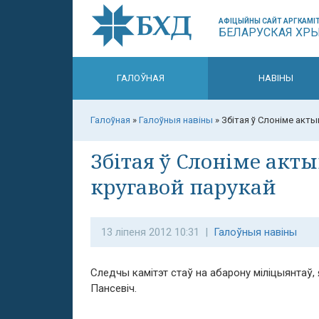
АФІЦЫЙНЫ САЙТ АРГКАМІТ
БЕЛАРУСКАЯ ХР
ГАЛОЎНАЯ
НАВІНЫ
Галоўная
»
Галоўныя навіны
»
Збітая ў Слоніме акт
Збітая ў Слоніме акты
кругавой парукай
13 ліпеня 2012 10:31 |
Галоўныя навіны
Следчы камітэт стаў на абарону міліцыянтаў, 
Пансевіч.