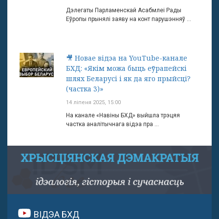
Дэлегаты Парламенскай Асабмлеі Рады
Еўропы прынялі заяву на конт парушэнняў ...
🎥 Новае відэа на YouTube-канале
БХД: «Якім можа быць еўрапейскі
шлях Беларусі і як да яго прыйсці?
(частка 3)»
14 ліпеня 2025, 15:00
На канале «Навіны БХД» выйшла трэцяя
частка аналітычнага відэа пра ...
ВІДЭА БХД