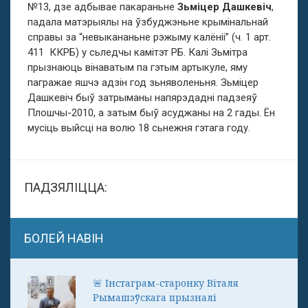
№13, дзе адбывае пакараньне
Зьміцер Дашкевіч
,
падала матэрыялы на ўзбуджэньне крымінальнай
справы за “невыкананьне рэжыму калёніі” (ч. 1 арт.
411 ККРБ) у сьледчы камітэт РБ. Калі Зьмітра
прызнаюць вінаватым па гэтым артыкуле, яму
пагражае яшчэ адзін год зьняволеньня. Зьміцер
Дашкевіч быў затрыманы напярэдадні падзеяў
Плошчы-2010, а затым быў асуджаны на 2 гады. Ён
мусіць выйсці на волю 18 сьнежня гэтага году.
ПАДЗЯЛІЦЦА:
БОЛЕЙ НАВІН
🚨 Інстаграм-старонку Віталя
Рымашэўскага прызналі