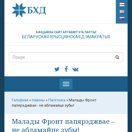
АФІЦЫЙНЫ САЙТ АРГКАМІТЭТА ПАРТЫІ
БЕЛАРУСКАЯ ХРЫСЦІЯНСКАЯ ДЭМАКРАТЫЯ
Паказаць
меню
Галоўная
»
Навіны
»
Палітыка
»
Малады Фронт
папярэджвае - не абламайце зубы!
Малады Фронт папярэджвае –
не абламайце зубы!