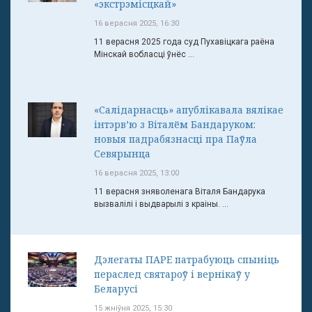
«экстрэмісцкай»
16 верасня 2025, 16:30
11 верасня 2025 года суд Пухавіцкага раёна
Мінскай вобласці ўнёс ...
«Салідарнасць» апублікавала вялікае
інтэрв’ю з Віталём Бандаруком:
новыя падрабязнасці пра Паўла
Севярынца
16 верасня 2025, 13:00
11 верасня зняволенага Віталя Бандарука
вызвалілі і выдварылі з краіны. ...
Дэлегаты ПАРЕ патрабуюць спыніць
пераслед святароў і вернікаў у
Беларусі
15 жніўня 2025, 15:30