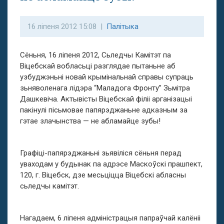
16 ліпеня 2012 15:08 |
Палітыка
Сёньня, 16 ліпеня 2012, Сьледчы Камітэт па
Віцебскай вобласьці разглядае пытаньне аб
узбуджэньні новай крымінальнай справы супраць
зьняволенага лідэра “Маладога Фронту” Зьмітра
Дашкевіча. Актывісты Віцебскай філіі арганізацыі
пакінулі пісьмовае папярэджаньне адказным за
гэтае злачынства — не абламайце зубы!
Графіці-папярэджаньні зьявіліся сёньня перад
уваходам у будынак па адрэсе Маскоўскі прашпект,
120, г. Віцебск, дзе месьціцца Віцебскі абласны
сьледчы камітэт.
Нагадаем, 6 ліпеня адміністрацыя папраўчай калёніі