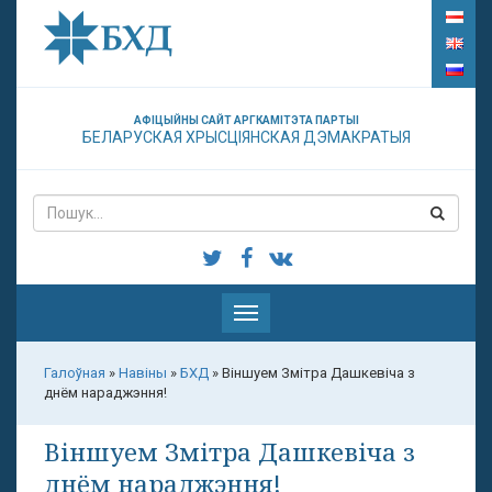
АФІЦЫЙНЫ САЙТ АРГКАМІТЭТА ПАРТЫІ
БЕЛАРУСКАЯ ХРЫСЦІЯНСКАЯ ДЭМАКРАТЫЯ
Паказаць
меню
Галоўная
»
Навіны
»
БХД
»
Віншуем Змітра Дашкевіча з
днём нараджэння!
Віншуем Змітра Дашкевіча з
днём нараджэння!