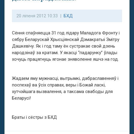
20 ліпеня 2012 10:33 |
БХД
Сёння спаўняецца 31 год лідару Маладога Фронту і
сябру Беларускай Хрысціянскай Дэмакратыі Змітру
Дашкевічу. Як і год таму ён сустракае свой дзень
народзінаў за кратамі. У якасці “падарунку” ўлады
хочуць працягнуць ягонае зняволенне яшчэ на год.
Жадаем яму мужнасці, вытрымкі, дабраславенняў і
поспехаў ва ўсіх справах, веры і Божай ласкі,
хутчэйшага вызвалення, а таксама свабоды для
Беларусі!
Браты і сёстры з БХД