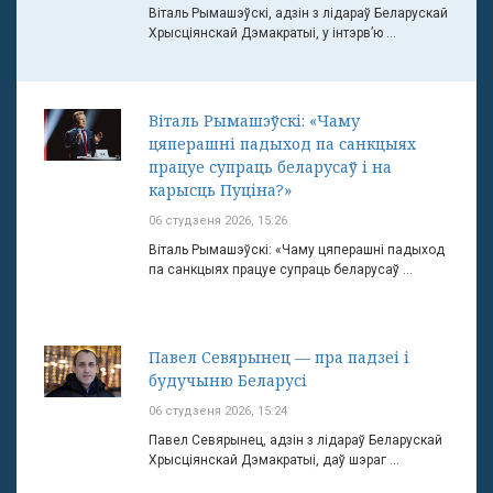
Віталь Рымашэўскі, адзін з лідараў Беларускай
Хрысціянскай Дэмакратыі, у інтэрв’ю ...
Віталь Рымашэўскі: «Чаму
цяперашні падыход па санкцыях
працуе супраць беларусаў і на
карысць Пуціна?»
06 студзеня 2026, 15:26
Віталь Рымашэўскі: «Чаму цяперашні падыход
па санкцыях працуе супраць беларусаў ...
Павел Севярынец — пра падзеі і
будучыню Беларусі
06 студзеня 2026, 15:24
Павел Севярынец, адзін з лідараў Беларускай
Хрысціянскай Дэмакратыі, даў шэраг ...