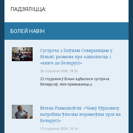
ПАДЗЯЛІЦЦА:
БОЛЕЙ НАВІН
Сустрэча з Паўлам Севярынцам у
Вільні: размова пра адказнасць і
«ключ да Беларусі»
26 студзеня 2026, 18:32
22 студзеня ў Вільні адбылася сустрэча
беларусаў, якія пражываюць у ...
Віталь Рымашэўскі: «Чаму Еўразвязу
патрэбны ўласны перамоўны трэк па
Беларусі»
13 студзеня 2026, 16:14