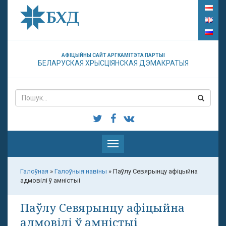
АФІЦЫЙНЫ САЙТ АРГКАМІТЭТА ПАРТЫІ
БЕЛАРУСКАЯ ХРЫСЦІЯНСКАЯ ДЭМАКРАТЫЯ
Паказаць
меню
Галоўная
»
Галоўныя навіны
»
Паўлу Севярынцу афіцыйна
адмовілі ў амністыі
Паўлу Севярынцу афіцыйна
адмовілі ў амністыі