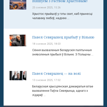
Віншуем з Раством Хрыстовым!
25 снежня 2025, 15:26
Хрыстос прыйшоў у гэты свет, каб прынесці
чалавеку любоў, надзею ...
Павел Севярынец прыбыў у Вільню
18 снежня 2025, 18:03
Сёння вызваленыя беларускія палітычныя
зняволеныя прыбылі ў Вільню. З Польшчы ...
Павел Севярынец — на волі
13 снежня 2025, 17:02
Беларуская хрысціянская дэмакратыя вітае
вызваленне Паўла Севярынца, аднаго з
лідараў ...