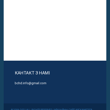
КАНТАКТ З НАМІ
bchd.info@gmail.com
© 2006-2021 ALL RIGHTS RESERVED | АФІЦЫЙНЫ САЙТ АРГКАМІТЭТА