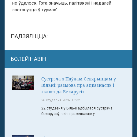
не ўдалося. Гэта значыць, палітвязні і надалей
застануцца ў турмах”.
ПАДЗЯЛІЦЦА:
БОЛЕЙ НАВІН
Сустрэча з Паўлам Севярынцам у
Вільні: размова пра адказнасць і
«ключ да Беларусі»
26 студзеня 2026, 18:32
22 студзеня ў Вільні адбылася сустрэча
беларусаў, якія пражываюць у ...