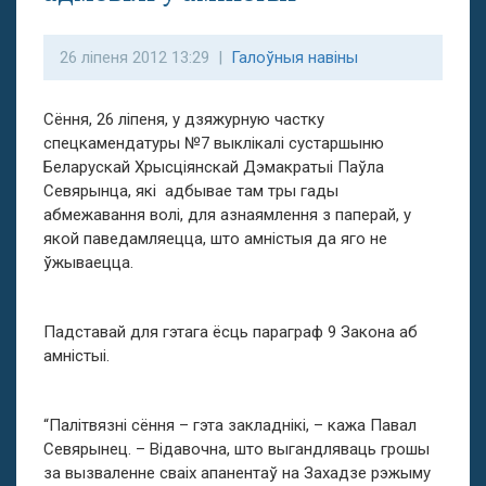
26 ліпеня 2012 13:29 |
Галоўныя навіны
Сёння, 26 ліпеня, у дзяжурную частку
спецкамендатуры №7 выклікалі сустаршыню
Беларускай Хрысціянскай Дэмакратыі Паўла
Севярынца, які адбывае там тры гады
абмежавання волі, для азнаямлення з паперай, у
якой паведамляецца, што амністыя да яго не
ўжываецца.
Падставай для гэтага ёсць параграф 9 Закона аб
амністыі.
“Палітвязні сёння – гэта закладнікі, – кажа Павал
Севярынец. – Відавочна, што выгандляваць грошы
за вызваленне сваіх апанентаў на Захадзе рэжыму