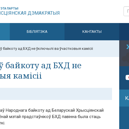
ЭТА ПАРТЫІ
ЫСЦІЯНСКАЯ ДЭМАКРАТЫЯ
БІБЛІЯТЭКА
КАНТАКТЫ
ў байкоту ад БХД не ўключылі ва ўчастковыя камісіі
ў байкоту ад БХД не
ыя камісіі
К
цаў Народнага байкоту ад Беларускай Хрысціянскай
ўнай мэтай прадстаўнікоў БХД павінна была стаць
кі.