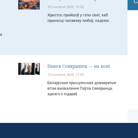
С
25 снежня 2025, 15:26
Хрыстос прыйшоў у гэты свет, каб
прынесці чалавеку любоў, надзею ...
ча
Павел Севярынец — на волі
13 снежня 2025, 17:02
Беларуская хрысціянская дэмакратыя
вітае вызваленне Паўла Севярынца,
аднаго з лідараў ...