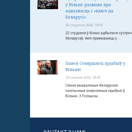
у Вільні: размова пра
адказнасць і «ключ да
Беларусі»
26 студзеня 2026, 18:32
22 студзеня ў Вільні адбылася сустрэ
беларусаў, якія пражываюць у ...
Павел Севярынец прыбыў у
Вільню
18 снежня 2025, 18:03
Сёння вызваленыя беларускія
палітычныя зняволеныя прыбылі ў
Вільню. З Польшчы ...