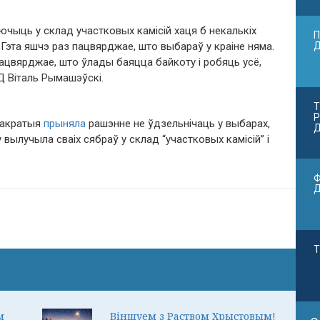
ючыць у склад участковых камісій хаця б некалькіх
П
. Гэта яшчэ раз пацвярджае, што выбараў у краіне няма.
пацвярджае, што ўлады баяцца байкоту і робяць усё,
Д Віталь Рымашэўскі.
Т
Р
макратыя
прыняла
рашэнне не ўдзельнічаць у выбарах,
Д
вылучыла сваіх сябраў у склад “участковых камісій” і
Ф
Т
м
Віншуем з Раством Хрыстовым!