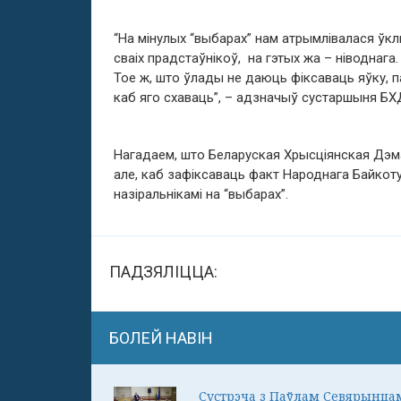
“На мінулых “выбарах” нам атрымлівалася ўкл
сваіх прадстаўнікоў, на гэтых жа – ніводнага
Тое ж, што ўлады не даюць фіксаваць яўку, 
каб яго схаваць”, – адзначыў сустаршыня БХ
Нагадаем, што Беларуская Хрысціянская Дэ
але, каб зафіксаваць факт Народнага Байкоту 
назіральнікамі на “выбарах”.
ПАДЗЯЛІЦЦА:
БОЛЕЙ НАВІН
Сустрэча з Паўлам Севярынца