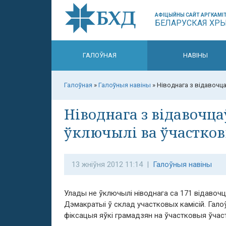
АФІЦЫЙНЫ САЙТ АРГКАМІТ
БЕЛАРУСКАЯ ХР
ГАЛОЎНАЯ
НАВІНЫ
Галоўная
»
Галоўныя навіны
»
Ніводнага з відавочца
Ніводнага з відавочца
ўключылі ва ўчастков
13 жніўня 2012 11:14 |
Галоўныя навіны
Улады не ўключылі ніводнага са 171 відавоч
Дэмакратыі ў склад участковых камісій. Гало
фіксацыя яўкі грамадзян на ўчастковыя ўчаст