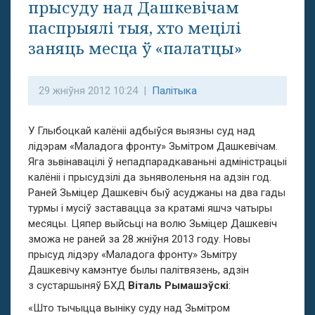
прысуду над Дашкевічам
паспрыялі тыя, хто мецілі
заняць месца ў «палатцы»
29 жніўня 2012 10:24 |
Палітыка
У Глыбоцкай калёніі адбыўся выязны суд над
лідэрам «Маладога фронту» Зьмітром Дашкевічам.
Яга зьвінавацілі ў непадпарадкаваньні адміністрацыі
калёніі і прысудзілі да зьняволеньня на адзін год.
Раней Зьміцер Дашкевіч быў асуджаны на два гады
турмы і мусіў заставацца за кратамі яшчэ чатыры
месяцы. Цяпер выйсьці на волю Зьміцер Дашкевіч
зможа не раней за 28 жніўня 2013 году. Новы
прысуд лідэру «Маладога фронту» Зьмітру
Дашкевічу камэнтуе былы палітвязень, адзін
з сустаршыняў БХД
Віталь Рымашэўскі
:
«Што тычыцца выніку суду над Зьмітром