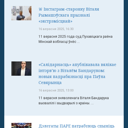
🚨 Інстаграм-старонку Віталя
Рымашэўскага прызналі
«экстрэмісцкай»
16 верасня 2025, 16:30
11 верасня 2025 года суд Пухавіцкага раёна
Мінскай вобласці ўнёс ...
«Салідарнасць» апублікавала вялікае
інтэрв’ю з Віталём Бандаруком:
новыя падрабязнасці пра Паўла
Севярынца
16 верасня 2025, 13:00
11 верасня зняволенага Віталя Бандарука
вызвалілі і выдварылі з краіны. ...
Дэлегаты ПАРЕ патрабуюць спыніць