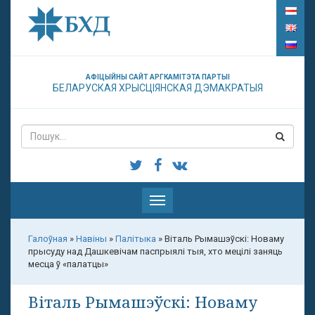
АФІЦЫЙНЫ САЙТ АРГКАМІТЭТА ПАРТЫІ
БЕЛАРУСКАЯ ХРЫСЦІЯНСКАЯ ДЭМАКРАТЫЯ
Паказаць
меню
Галоўная
»
Навіны
»
Палітыка
»
Віталь Рымашэўскі: Новаму
прысуду над Дашкевічам паспрыялі тыя, хто мецілі заняць
месца ў «палатцы»
Віталь Рымашэўскі: Новаму