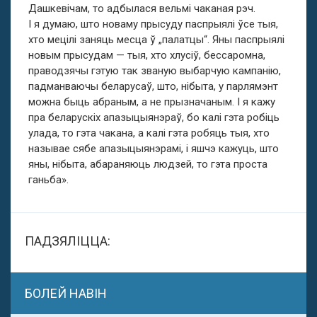
Дашкевічам, то адбылася вельмі чаканая рэч.
І я думаю, што новаму прысуду паспрыялі ўсе тыя,
хто мецілі заняць месца ў „палатцы“. Яны паспрыялі
новым прысудам — тыя, хто хлусіў, бессаромна,
праводзячы гэтую так званую выбарчую кампанію,
падманваючы беларусаў, што, нібыта, у парлямэнт
можна быць абраным, а не прызначаным. І я кажу
пра беларускіх апазыцыянэраў, бо калі гэта робіць
улада, то гэта чакана, а калі гэта робяць тыя, хто
называе сябе апазыцыянэрамі, і яшчэ кажуць, што
яны, нібыта, абараняюць людзей, то гэта проста
ганьба».
ПАДЗЯЛІЦЦА:
БОЛЕЙ НАВІН