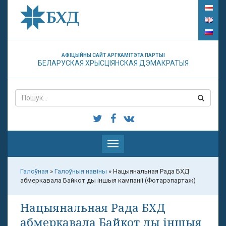
АФІЦЫЙНЫ САЙТ АРГКАМІТЭТА ПАРТЫІ
БЕЛАРУСКАЯ ХРЫСЦІЯНСКАЯ ДЭМАКРАТЫЯ
Паказаць
меню
Галоўная
»
Галоўныя навіны
»
Нацыянальная Рада БХД
абмеркавала Байкот ды іншыя кампаніі (Фотарэпартаж)
Нацыянальная Рада БХД
абмеркавала Байкот ды іншыя