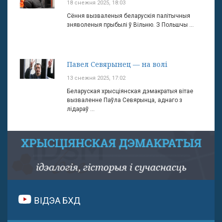
18 снежня 2025, 18:03
Сёння вызваленыя беларускія палітычныя
зняволеныя прыбылі ў Вільню. З Польшчы ...
Павел Севярынец — на волі
13 снежня 2025, 17:02
Беларуская хрысціянская дэмакратыя вітае
вызваленне Паўла Севярынца, аднаго з
лідараў ...
ВІДЭА БХД