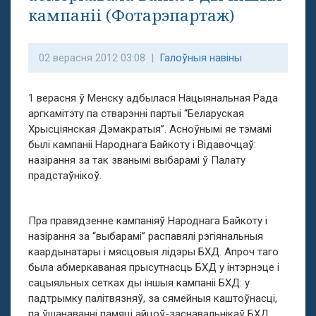
кампаніі (Фотарэпартаж)
02 верасня 2012 03:08 |
Галоўныя навіны
1 верасня ў Менску адбылася Нацыянальная Рада
аргкамітэту па стварэнні партыі “Беларуская
Хрысціянская Дэмакратыя”. Асноўнымі яе тэмамі
былі кампаніі Народнага Байкоту і Відавочцаў:
назірання за так званымі выбарамі ў Палату
прадстаўнікоў.
Пра правядзенне кампаніяў Народнага Байкоту і
назірання за “выбарамі” распавялі рэгіянальныя
каардынатары і мясцовыя лідэры БХД. Апроч таго
была абмеркаваная прысутнасць БХД у інтэрнэце і
сацыяльных сетках ды іншыя кампаніі БХД: у
падтрымку палітвязняў, за сямейныя каштоўнасці,
па ўшанаванні памяці айцоў-заснавальнікаў БХД