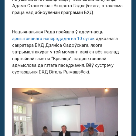
Адама Станкевіча і Вінцэнта Гадлеўскага, а таксама
праца над абноўленай праграмай БХД.
Нацыянальная Рада прайшла ў адсутнасць
арыштаванага напярэдадні на 10 сутак
адказнага
сакратара БХД Дзяніса Садоўскага, якога
затрымалі акурат у той момант, калі ён вёз наклад
партыйнай газеты “Крыніца”, падрыхтаванай
адмыслова да гэтага паседжання. Вёў сустрэчу
сустаршыня БХД Віталь Рымашэўскі.