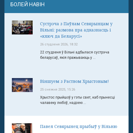
БОЛЕЙ НАВІН
Сустрэча з Паўлам Севярынцам у
Вільні: размова пра адказнасць і
«ключ да Беларусі»
26 студзеня 2026, 18:32
22 студзеня ў Вільні адбылася сустрэча
беларусаў, якія пражываюць у ...
Віншуем з Раством Хрыстовым!
25 снежня 2025, 15:26
Хрыстос прыйшоў у гэты свет, каб прынесці
чалавеку любоў, надзею ...
Павел Севярынец прыбыў у Вільню